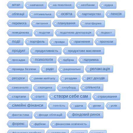
мітап
навчання
на покоління
необанки
нудна
освіта
пенсія
облігації
партнерство
оптимальна
перемога
планування
питання
платформа
поведінкова
податки
податкова декларація
подкаст
події
портфель
прагнення
прогнози
правда
продукт
продуктивність
продуктове мислення
психологія
підтримка
просадка
підбірка
релаксація
радіо
піраміда безпеки
раціональні
ресурси
ріст доходів
ринки капіталу
роздуми
спільнота
самоаналіз
середина
сноуборд
створи себе сам
стартапи
статті
страхування
сімейні фінанси
топ-гість
удача
уроки
успіх
фондовий ринок
фантастика
фонди облігацій
форекс
фідбеки
фінансова освіченість
фінансова свобода
челлендж