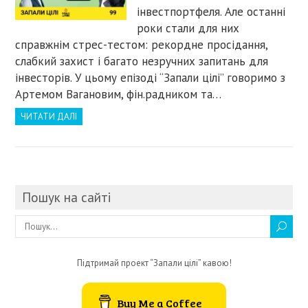
інвестпортфеля. Але останні
роки стали для них
справжнім стрес-тестом: рекордне просідання,
слабкий захист і багато незручних запитань для
інвесторів. У цьому епізоді “Запали цілі” говоримо з
Артемом Вагановим, фін.радником та…
ЧИТАТИ ДАЛІ
Пошук на сайті
Підтримай проект “Запали цілі” кавою!
Buy Me a Coffee