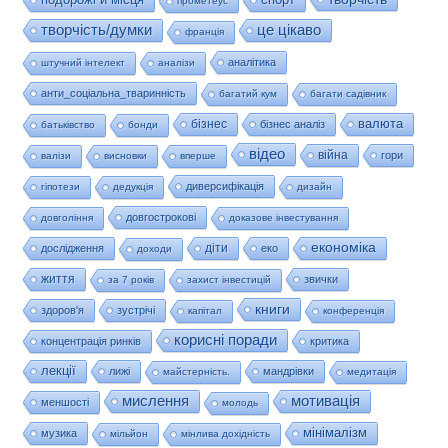
прометеус
це цікаво
творчість/думки
франція
аналітика
штучний інтелект
аналізи
анти_соціальна_тваринність
багатий кум
багати садівник
валюта
бізнес
бізнес аналіз
батьківство
бонди
відео
війна
гори
валізи
висновки
вперше
диверсифікація
гіпотези
дедукція
дизайн
довгострокові
довгоління
доказове інвестування
економіка
діти
дослідження
еко
доходи
життя
звички
за 7 років
захист інвестицій
книги
здоров'я
зустрічі
капітал
конференція
корисні поради
концентрація ринків
критика
лекції
лижі
мандрівки
майстерність.
медитація
мислення
мотивація
меншості
молодь
мінімалізм
музика
мільйон
мінлива дохідність