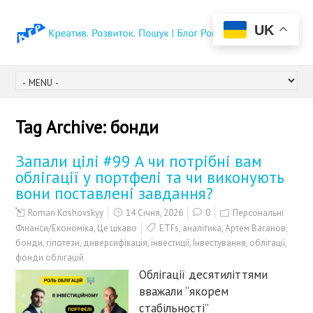
UK
Tag Archive:
бонди
Запали цілі #99 А чи потрібні вам
облігації у портфелі та чи виконують
вони поставлені завдання?
Roman Koshovskyy
14 Січня, 2026
0
Персональні
Фінанси/Економіка
,
Це цікаво
ETFs
,
аналітика
,
Артем Ваганов
,
бонди
,
гіпотези
,
диверсифікація
,
інвестиції
,
Інвестування
,
облігації
,
фонди облігацій
Облігації десятиліттями
вважали “якорем
стабільності”