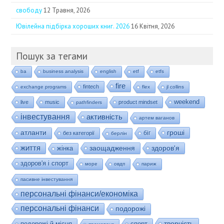
свободу
12 Травня, 2026
Ювілейна підбірка хороших книг. 2026
16 Квітня, 2026
Пошук за тегами
ba
business analysis
english
etf
etfs
fire
fintech
exchange programs
flex
jl collins
weekend
live
music
product mindset
pathfinders
інвестування
активність
артем ваганов
гроші
атланти
біг
без категорії
берлін
життя
заощадження
здоров'я
жінка
здоров'я і спорт
море
овдп
париж
пасивне інвестування
персональні фінанси/економіка
персональні фінанси
подорожі
творчість
подорожі й місця
спорт