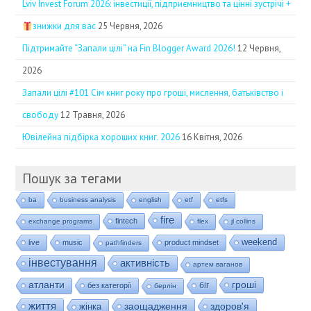
Lviv Invest Forum 2026: інвестиції, підприємництво та цінні зустрічі +
знижки для вас
25 Червня, 2026
Підтримайте “Запали цілі” на Fin Blogger Award 2026!
12 Червня,
2026
Запали цілі #101 Сім книг року про гроші, мислення, батьківство і
свободу
12 Травня, 2026
Ювілейна підбірка хороших книг. 2026
16 Квітня, 2026
Пошук за тегами
ba
business analysis
english
etf
etfs
fire
fintech
exchange programs
flex
jl collins
weekend
live
music
product mindset
pathfinders
інвестування
активність
артем ваганов
гроші
атланти
біг
без категорії
берлін
життя
заощадження
здоров'я
жінка