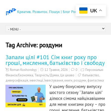
UK
Tag Archive:
роздуми
Запали цілі #101 Сім книг року про
гроші, мислення, батьківство і свободу
Roman Koshovskyy
12 Травня, 2026
0
Персональні
Фінанси/Економіка
,
Творчість/Думки
,
Це цікаво
батьківство
,
диверсифікація
,
інвестиції
,
Інвестування
,
книги
,
роздуми
,
фантастика
У цьому бонусному випуску
шостого сезону “Запали цілі”
ділюся сімома найцікавішими
для мене книгами року – про
гроші, мислення, батьківство,