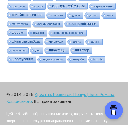
створи себе сам
стартапи
статті
страхування
сімейні фінанси
топ-гість
удача
уроки
успіх
фондовий ринок
фантастика
фонди облігацій
форекс
фідбеки
фінансова освіченість
фінансова свобода
челлендж
школа
шопінг
інвестиції
інвестор
ідеї
щоденник
інвестування
індексні фонди
інтерв'ю
історія
© 2014-2026
Креатив. Розвиток. Пошук | Блог Романа
Кошовського
. Всі права захищені.
Цей веб-сайт – зібрання цікавих думок, творчості, мотивуючих
звершень та пошуку різнонаправлених шляхів саморозвитку.
По-різному про всяке.