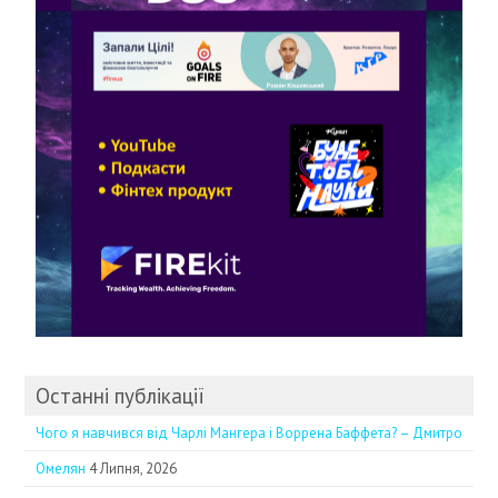
Останні публікації
Чого я навчився від Чарлі Мангера і Воррена Баффета? – Дмитро
Омелян
4 Липня, 2026