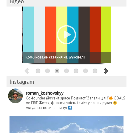
Відео
Комбіноване катання на Буковелі
Instagram
roman_koshovskyy
Co-founder @firekit.space
Подкаст "Запали цілі!"
GOALS
on FIRE
Життя, фінанси, якість і зміст у ваших руках
Актуальні посилання тут