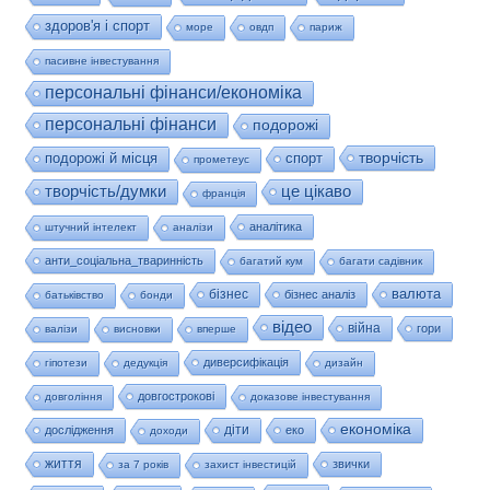
здоров'я і спорт
море
овдп
париж
пасивне інвестування
персональні фінанси/економіка
персональні фінанси
подорожі
творчість
подорожі й місця
спорт
прометеус
це цікаво
творчість/думки
франція
аналітика
штучний інтелект
аналізи
анти_соціальна_тваринність
багатий кум
багати садівник
валюта
бізнес
бізнес аналіз
батьківство
бонди
відео
війна
гори
валізи
висновки
вперше
диверсифікація
гіпотези
дедукція
дизайн
довгострокові
довгоління
доказове інвестування
економіка
діти
дослідження
еко
доходи
життя
звички
за 7 років
захист інвестицій