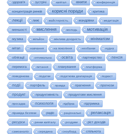
книги
здоров'я
зустрічі
капітал
конференція
корисні поради
концентрація ринків
критика
лекції
лижі
мандрівки
майстерність.
медитація
мислення
мотивація
меншості
молодь
мінімалізм
музика
мільйон
мінлива дохідність
мітап
навчання
на покоління
необанки
нудна
освіта
пенсія
облігації
партнерство
оптимальна
перемога
планування
питання
платформа
поведінкова
податки
податкова декларація
подкаст
події
портфель
прагнення
прогнози
правда
продукт
продуктивність
продуктове мислення
психологія
підтримка
просадка
підбірка
релаксація
радіо
піраміда безпеки
раціональні
ресурси
ріст доходів
ринки капіталу
роздуми
спільнота
самоаналіз
середина
сноуборд