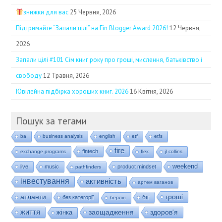
знижки для вас
25 Червня, 2026
Підтримайте “Запали цілі” на Fin Blogger Award 2026!
12 Червня,
2026
Запали цілі #101 Сім книг року про гроші, мислення, батьківство і
свободу
12 Травня, 2026
Ювілейна підбірка хороших книг. 2026
16 Квітня, 2026
Пошук за тегами
ba
business analysis
english
etf
etfs
fire
fintech
exchange programs
flex
jl collins
weekend
live
music
product mindset
pathfinders
інвестування
активність
артем ваганов
гроші
атланти
біг
без категорії
берлін
життя
заощадження
здоров'я
жінка