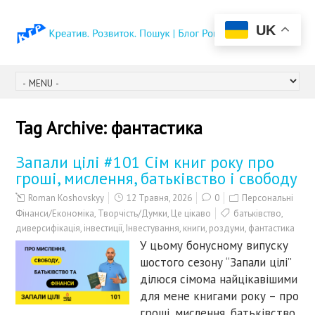
UK
Tag Archive:
фантастика
Запали цілі #101 Сім книг року про
гроші, мислення, батьківство і свободу
Roman Koshovskyy
12 Травня, 2026
0
Персональні
Фінанси/Економіка
,
Творчість/Думки
,
Це цікаво
батьківство
,
диверсифікація
,
інвестиції
,
Інвестування
,
книги
,
роздуми
,
фантастика
У цьому бонусному випуску
шостого сезону “Запали цілі”
ділюся сімома найцікавішими
для мене книгами року – про
гроші, мислення, батьківство,