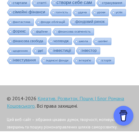
створи себе сам
стартапи
статті
страхування
сімейні фінанси
топ-гість
удача
уроки
успіх
фондовий ринок
фантастика
фонди облігацій
форекс
фідбеки
фінансова освіченість
фінансова свобода
челлендж
школа
шопінг
інвестиції
інвестор
ідеї
щоденник
інвестування
індексні фонди
інтерв'ю
історія
© 2014-2026
Креатив. Розвиток. Пошук | Блог Романа
Кошовського
. Всі права захищені.
Цей веб-сайт – зібрання цікавих думок, творчості, мотивуючих
звершень та пошуку різнонаправлених шляхів саморозвитку.
По-різному про всяке.