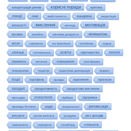
корисні поради
концентрація ринків
критика
лекції
лижі
мандрівки
майстерність.
медитація
мислення
мотивація
меншості
молодь
мінімалізм
музика
мільйон
мінлива дохідність
мітап
навчання
на покоління
необанки
нудна
освіта
пенсія
облігації
партнерство
оптимальна
перемога
планування
питання
платформа
поведінкова
податки
податкова декларація
подкаст
події
портфель
прагнення
прогнози
правда
продукт
продуктивність
продуктове мислення
психологія
підтримка
просадка
підбірка
релаксація
радіо
піраміда безпеки
раціональні
ресурси
ріст доходів
ринки капіталу
роздуми
спільнота
самоаналіз
середина
сноуборд