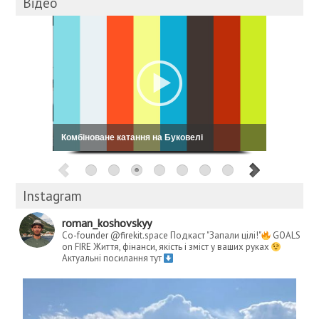
Відео
Комбіноване катання на Буковелі
Instagram
roman_koshovskyy
Co-founder @firekit.space
Подкаст "Запали цілі!"
GOALS
on FIRE
Життя, фінанси, якість і зміст у ваших руках
Актуальні посилання тут