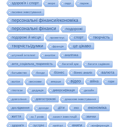
здоров'я і спорт
море
овдп
париж
пасивне інвестування
персональні фінанси/економіка
персональні фінанси
подорожі
творчість
подорожі й місця
спорт
прометеус
це цікаво
творчість/думки
франція
аналітика
штучний інтелект
аналізи
анти_соціальна_тваринність
багатий кум
багати садівник
валюта
бізнес
бізнес аналіз
батьківство
бонди
відео
війна
гори
валізи
висновки
вперше
диверсифікація
гіпотези
дедукція
дизайн
довгострокові
довгоління
доказове інвестування
економіка
діти
дослідження
еко
доходи
життя
звички
за 7 років
захист інвестицій
книги
здоров'я
зустрічі
капітал
конференція