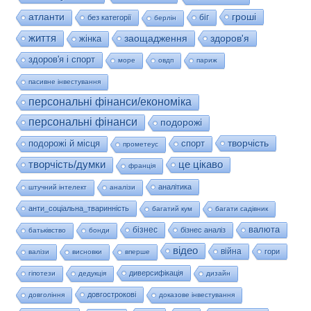
гроші
атланти
біг
без категорії
берлін
життя
заощадження
здоров'я
жінка
здоров'я і спорт
море
овдп
париж
пасивне інвестування
персональні фінанси/економіка
персональні фінанси
подорожі
творчість
подорожі й місця
спорт
прометеус
це цікаво
творчість/думки
франція
аналітика
штучний інтелект
аналізи
анти_соціальна_тваринність
багатий кум
багати садівник
валюта
бізнес
бізнес аналіз
батьківство
бонди
відео
війна
гори
валізи
висновки
вперше
диверсифікація
гіпотези
дедукція
дизайн
довгострокові
довгоління
доказове інвестування