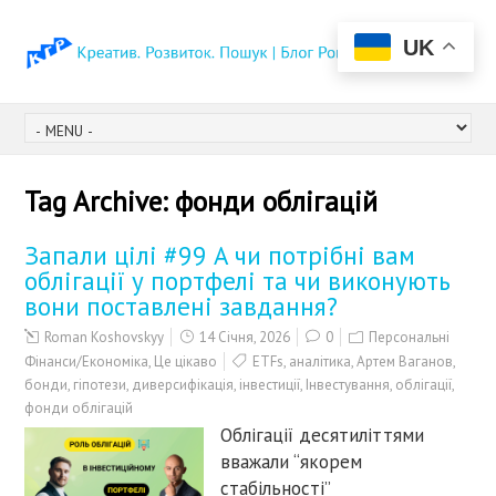
UK
Tag Archive:
фонди облігацій
Запали цілі #99 А чи потрібні вам
облігації у портфелі та чи виконують
вони поставлені завдання?
Roman Koshovskyy
14 Січня, 2026
0
Персональні
Фінанси/Економіка
,
Це цікаво
ETFs
,
аналітика
,
Артем Ваганов
,
бонди
,
гіпотези
,
диверсифікація
,
інвестиції
,
Інвестування
,
облігації
,
фонди облігацій
Облігації десятиліттями
вважали “якорем
стабільності”