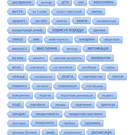
економіка
діти
дослідження
еко
доходи
життя
звички
за 7 років
захист інвестицій
книги
здоров'я
зустрічі
капітал
конференція
корисні поради
концентрація ринків
критика
лекції
лижі
мандрівки
майстерність.
медитація
мислення
мотивація
меншості
молодь
мінімалізм
музика
мільйон
мінлива дохідність
мітап
навчання
на покоління
необанки
нудна
освіта
пенсія
облігації
партнерство
оптимальна
перемога
планування
питання
платформа
поведінкова
податки
податкова декларація
подкаст
події
портфель
прагнення
прогнози
правда
продукт
продуктивність
продуктове мислення
психологія
підтримка
просадка
підбірка
релаксація
радіо
піраміда безпеки
раціональні