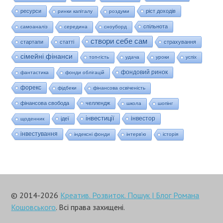
ресурси
ріст доходів
ринки капіталу
роздуми
спільнота
самоаналіз
середина
сноуборд
створи себе сам
стартапи
статті
страхування
сімейні фінанси
топ-гість
удача
уроки
успіх
фондовий ринок
фантастика
фонди облігацій
форекс
фідбеки
фінансова освіченість
фінансова свобода
челлендж
школа
шопінг
інвестиції
інвестор
ідеї
щоденник
інвестування
індексні фонди
інтерв'ю
історія
© 2014-2026
Креатив. Розвиток. Пошук | Блог Романа
Кошовського
. Всі права захищені.