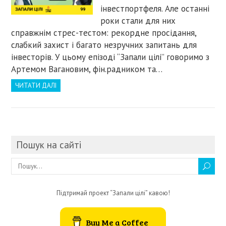
інвестпортфеля. Але останні
роки стали для них
справжнім стрес-тестом: рекордне просідання,
слабкий захист і багато незручних запитань для
інвесторів. У цьому епізоді “Запали цілі” говоримо з
Артемом Вагановим, фін.радником та…
ЧИТАТИ ДАЛІ
Пошук на сайті
Підтримай проект “Запали цілі” кавою!
Buy Me a Coffee