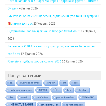
Чого я навчився від Чарлі Мангера і Воррена Баффета? – Дмитро
Омелян
4 Липня, 2026
Lviv Invest Forum 2026: інвестиції, підприємництво та цінні зустрічі +
знижки для вас
25 Червня, 2026
Підтримайте “Запали цілі” на Fin Blogger Award 2026!
12 Червня,
2026
Запали цілі #101 Сім книг року про гроші, мислення, батьківство і
свободу
12 Травня, 2026
Ювілейна підбірка хороших книг. 2026
16 Квітня, 2026
Пошук за тегами
ba
business analysis
english
etf
etfs
fire
fintech
exchange programs
flex
jl collins
weekend
live
music
product mindset
pathfinders
інвестування
активність
артем ваганов