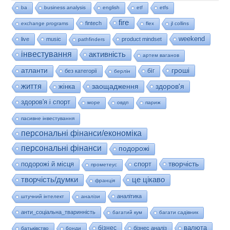
ba
business analysis
english
etf
etfs
fire
fintech
exchange programs
flex
jl collins
weekend
live
music
product mindset
pathfinders
інвестування
активність
артем ваганов
гроші
атланти
біг
без категорії
берлін
життя
заощадження
здоров'я
жінка
здоров'я і спорт
море
овдп
париж
пасивне інвестування
персональні фінанси/економіка
персональні фінанси
подорожі
творчість
подорожі й місця
спорт
прометеус
це цікаво
творчість/думки
франція
аналітика
штучний інтелект
аналізи
анти_соціальна_тваринність
багатий кум
багати садівник
валюта
бізнес
бізнес аналіз
батьківство
бонди