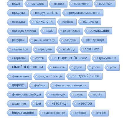
події
портфель
прагнення
прогнози
правда
продукт
продуктивність
продуктове мислення
психологія
підтримка
просадка
підбірка
релаксація
радіо
піраміда безпеки
раціональні
ресурси
ріст доходів
ринки капіталу
роздуми
спільнота
самоаналіз
середина
сноуборд
створи себе сам
стартапи
статті
страхування
сімейні фінанси
топ-гість
удача
уроки
успіх
фондовий ринок
фантастика
фонди облігацій
форекс
фідбеки
фінансова освіченість
фінансова свобода
челлендж
школа
шопінг
інвестиції
інвестор
ідеї
щоденник
інвестування
індексні фонди
інтерв'ю
історія