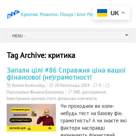
UK
Tag Archive:
критика
Запали цілі #86 Справжня ціна вашої
фінансової (не)грамотності
Roman Koshovskyy
20 Листопада, 2024
0
Персональні Фінанси/Економіка
FIRE
,
дослідження
,
Інвестування
,
критика
,
статті
,
фінансова освіченість
Чи проходили ви коли-
небудь тест на базову фін.
грамотність? А чи знаєте які
фактори насправді
визначають фінансовий