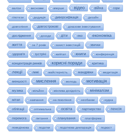
відео
війна
гори
валізи
висновки
вперше
диверсифікація
гіпотези
дедукція
дизайн
довгострокові
довгоління
доказове інвестування
економіка
діти
дослідження
еко
доходи
життя
звички
за 7 років
захист інвестицій
книги
здоров'я
зустрічі
капітал
конференція
корисні поради
концентрація ринків
критика
лекції
лижі
мандрівки
майстерність.
медитація
мислення
мотивація
меншості
молодь
мінімалізм
музика
мільйон
мінлива дохідність
мітап
навчання
на покоління
необанки
нудна
освіта
пенсія
облігації
партнерство
оптимальна
перемога
планування
питання
платформа
поведінкова
податки
податкова декларація
подкаст