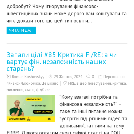
добробут? Чому ігнорування фінансово-
інвестиційних знань може дорого вам коштувати та
чи є докази того що цей тип освіти…
ЧИТАТИ ДАЛІ
Запали цілі #85 Критика FI/RE: а чи
вартує фін. незалежність наших
старань?
Roman Koshovskyy
29 Жовтня, 2024
0
Персональні
Фінанси/Економіка
,
Це цікаво
FIRE
,
відео
,
Інвестування
,
критика
,
мислення
,
статті
,
фідбеки
“Кому взагалі потрібна та
фінансова незалежність?” –
таке та інші питання можна
зустріти під різними відео та
дописами/статтями на тему
FI(RE). Ділюся оглядом своєї свіжої статті на DOU