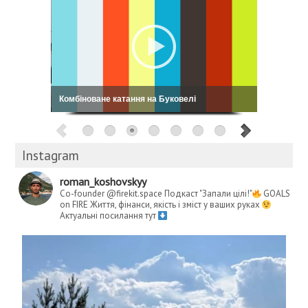
Комбіноване катання на Буковелі
Instagram
roman_koshovskyy
Co-founder @firekit.space
Подкаст "Запали цілі!"
GOALS
on FIRE
Життя, фінанси, якість і зміст у ваших руках
Актуальні посилання тут