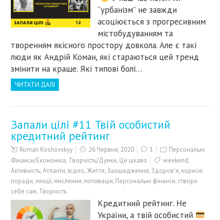
“урбанізм” не завжди
асоціюється з прогресивним
містобудуванням та
творенням якісного простору довкола. Але є такі
люди як Андрій Коман, які стараються цей тренд
змінити на краще. Які типові болі…
ЧИТАТИ ДАЛІ
Запали цілі #11 Твій особистий
кредитний рейтинг
Roman Koshovskyy
26 Червня, 2020
1
Персональні
Фінанси/Економіка
,
Творчість/Думки
,
Це цікаво
weekend
,
Активність
,
Атланти
,
відео
,
Життя
,
Заощадження
,
Здоров'я
,
корисні
поради
,
лекції
,
мислення
,
мотивація
,
Персональні фінанси
,
створи
себе сам
,
Творчість
Кредитний рейтинг. Не
України, а твій особистий