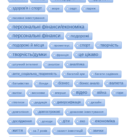
здоров'я і спорт
море
овдп
париж
пасивне інвестування
персональні фінанси/економіка
персональні фінанси
подорожі
творчість
подорожі й місця
спорт
прометеус
це цікаво
творчість/думки
франція
аналітика
штучний інтелект
аналізи
анти_соціальна_тваринність
багатий кум
багати садівник
валюта
бізнес
бізнес аналіз
батьківство
бонди
відео
війна
гори
валізи
висновки
вперше
диверсифікація
гіпотези
дедукція
дизайн
довгострокові
довгоління
доказове інвестування
економіка
діти
дослідження
еко
доходи
життя
звички
за 7 років
захист інвестицій