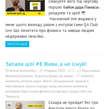
смакуйте його під чергову
порцію б̶а̶й̶о̶к̶ ̶д̶і̶д̶а̶ ̶П̶а̶н̶а̶с̶а̶ ̶
роздумів та ідей
Насичений live видався у
мене цього вікенду разом з ентузіастами QA Club
Lviv. Що почитати про фінанси та навіщо людям
недержавні пенсійні…
ЧИТАТИ ДАЛІ
Запали цілі #8 Живи, а не існуй!
Roman Koshovskyy
4 Червня, 2020
1
Персональні
Фінанси/Економіка
,
Творчість/Думки
,
Це цікаво
weekend
,
Активність
,
Атланти
,
відео
,
Життя
,
Заощадження
,
Здоров'я
,
Інвестування
,
корисні поради
,
лекції
,
мислення
,
мінімалізм
,
мотивація
,
Персональні фінанси
,
релаксація
,
створи себе сам
,
Творчість
Скнара не пройде! Які три
фактори варто брати до