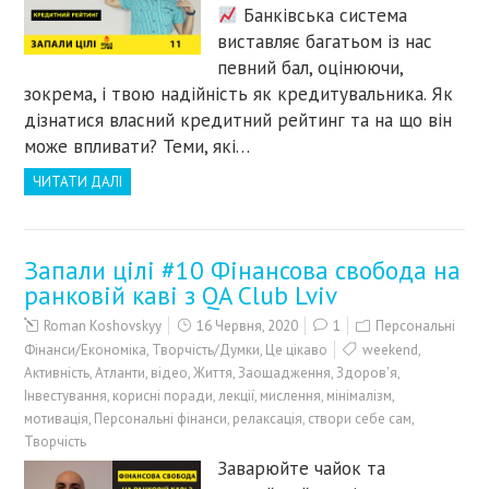
Банківська система
виставляє багатьом із нас
певний бал, оцінюючи,
зокрема, і твою надійність як кредитувальника. Як
дізнатися власний кредитний рейтинг та на що він
може впливати? Теми, які…
ЧИТАТИ ДАЛІ
Запали цілі #10 Фінансова свобода на
ранковій каві з QA Club Lviv
Roman Koshovskyy
16 Червня, 2020
1
Персональні
Фінанси/Економіка
,
Творчість/Думки
,
Це цікаво
weekend
,
Активність
,
Атланти
,
відео
,
Життя
,
Заощадження
,
Здоров'я
,
Інвестування
,
корисні поради
,
лекції
,
мислення
,
мінімалізм
,
мотивація
,
Персональні фінанси
,
релаксація
,
створи себе сам
,
Творчість
Заварюйте чайок та