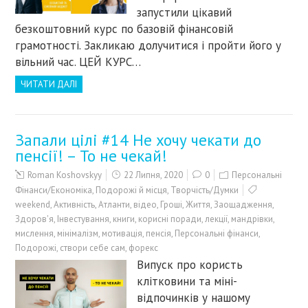
запустили цікавий
безкоштовний курс по базовій фінансовій
грамотності. Закликаю долучитися і пройти його у
вільний час. ЦЕЙ КУРС…
ЧИТАТИ ДАЛІ
Запали цілі #14 Не хочу чекати до
пенсії! – То не чекай!
Roman Koshovskyy
22 Липня, 2020
0
Персональні
Фінанси/Економіка
,
Подорожі й місця
,
Творчість/Думки
weekend
,
Активність
,
Атланти
,
відео
,
Гроші
,
Життя
,
Заощадження
,
Здоров'я
,
Інвестування
,
книги
,
корисні поради
,
лекції
,
мандрівки
,
мислення
,
мінімалізм
,
мотивація
,
пенсія
,
Персональні фінанси
,
Подорожі
,
створи себе сам
,
форекс
Випуск про користь
клітковини та міні-
відпочинків у нашому