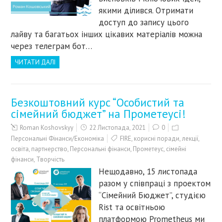
якими ділився. Отримати
доступ до запису цього
лайву та багатьох інших цікавих матеріалів можна
через телеграм бот…
ЧИТАТИ ДАЛІ
Безкоштовний курс “Особистий та
сімейний бюджет” на Прометеусі!
Roman Koshovskyy
22 Листопада, 2021
0
Персональні Фінанси/Економіка
FIRE
,
корисні поради
,
лекції
,
освіта
,
партнерство
,
Персональні фінанси
,
Прометеус
,
сімейні
фінанси
,
Творчість
Нещодавно, 15 листопада
разом у співпраці з проектом
“Сімейний Бюджет”, студією
Rist та освітньою
платформою Prometheus ми