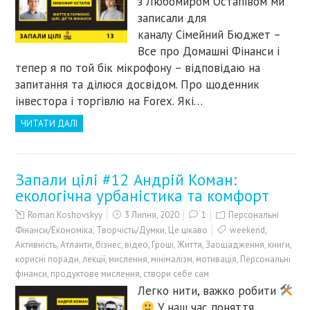
з Любомиром Остапівом ми
записали для
каналу Сімейний Бюджет –
Все про Домашні Фінанси і
тепер я по той бік мікрофону – відповідаю на
запитання та ділюся досвідом. Про щоденник
інвестора і торгівлю на Forex. Які…
ЧИТАТИ ДАЛІ
Запали цілі #12 Андрій Коман:
екологічна урбаністика та комфорт
Roman Koshovskyy
3 Липня, 2020
1
Персональні
Фінанси/Економіка
,
Творчість/Думки
,
Це цікаво
weekend
,
Активність
,
Атланти
,
бізнес
,
відео
,
Гроші
,
Життя
,
Заощадження
,
книги
,
корисні поради
,
лекції
,
мислення
,
мінімалізм
,
мотивація
,
Персональні
фінанси
,
продуктове мислення
,
створи себе сам
Легко нити, важко робити
У наш час поняття