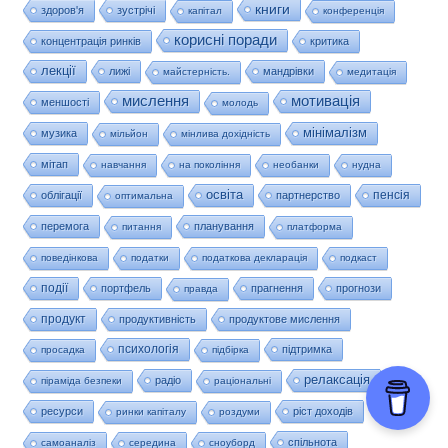
книги
здоров'я
зустрічі
капітал
конференція
корисні поради
концентрація ринків
критика
лекції
лижі
мандрівки
майстерність.
медитація
мислення
мотивація
меншості
молодь
мінімалізм
музика
мільйон
мінлива дохідність
мітап
навчання
на покоління
необанки
нудна
освіта
пенсія
облігації
партнерство
оптимальна
перемога
планування
питання
платформа
поведінкова
податки
податкова декларація
подкаст
події
портфель
прагнення
прогнози
правда
продукт
продуктивність
продуктове мислення
психологія
підтримка
просадка
підбірка
релаксація
радіо
піраміда безпеки
раціональні
ресурси
ріст доходів
ринки капіталу
роздуми
спільнота
самоаналіз
середина
сноуборд