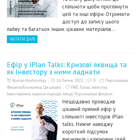
спільноти щоби проглянути
цей та інші ефіри. Отримати
доступ до запису цього
лайву та багатьох інших цікавих матеріалів…
ЧИТАТИ ДАЛІ
Ефір у iPlan Talks: Кризові яквища та
як інвестору з ними ладнати
Roman Koshovskyy
16 Липня, 2022
0
Персональні
Фінанси/Економіка
,
Це цікаво
FIRE
,
Гроші
,
інвестор
,
Інвестування
,
корисні поради
,
лекції
,
Персональні фінанси
Нещодавно проводив
цікавий прямий ефір у
спільноті інвесторів iPlan
talks. Нижче наводжу
короткий підсумок
висновків і ключових ідей,