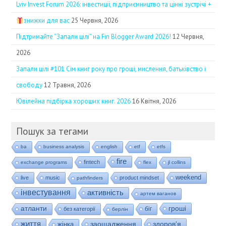
Lviv Invest Forum 2026: інвестиції, підприємництво та цінні зустрічі +
знижки для вас
25 Червня, 2026
Підтримайте “Запали цілі” на Fin Blogger Award 2026!
12 Червня,
2026
Запали цілі #101 Сім книг року про гроші, мислення, батьківство і
свободу
12 Травня, 2026
Ювілейна підбірка хороших книг. 2026
16 Квітня, 2026
Пошук за тегами
ba
business analysis
english
etf
etfs
fire
fintech
exchange programs
flex
jl collins
weekend
live
music
product mindset
pathfinders
інвестування
активність
артем ваганов
гроші
атланти
біг
без категорії
берлін
життя
заощадження
здоров'я
жінка