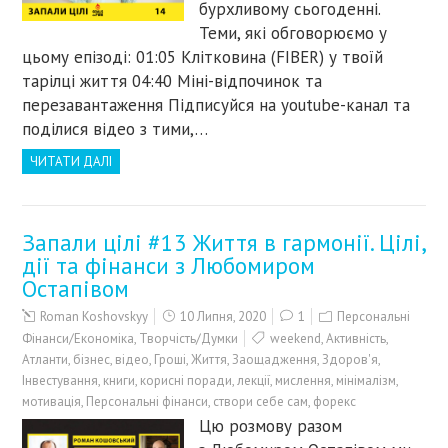
бурхливому сьогоденні.
Теми, які обговорюємо у
цьому епізоді: 01:05 Клітковина (FIBER) у твоїй
тарілці життя 04:40 Міні-відпочинок та
перезавантаження Підписуйся на youtube-канал та
поділися відео з тими,…
ЧИТАТИ ДАЛІ
Запали цілі #13 Життя в гармонії. Цілі,
дії та фінанси з Любомиром
Остапівом
Roman Koshovskyy
10 Липня, 2020
1
Персональні
Фінанси/Економіка
,
Творчість/Думки
weekend
,
Активність
,
Атланти
,
бізнес
,
відео
,
Гроші
,
Життя
,
Заощадження
,
Здоров'я
,
Інвестування
,
книги
,
корисні поради
,
лекції
,
мислення
,
мінімалізм
,
мотивація
,
Персональні фінанси
,
створи себе сам
,
форекс
Цю розмову разом