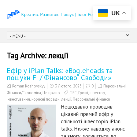
UK
Tag Archive:
лекції
Ефір у iPlan Talks: «Bogleheads та
пошуки FI / Фінансової Свободи»
Roman Koshovskyy
3 Лютого, 2023
0
Персональні
Фінанси/Економіка
,
Це цікаво
FIRE
,
Гроші
,
інвестор
,
Інвестування
,
корисні поради
,
лекції
,
Персональні фінанси
Нещодавно проводив
цікавий прямий ефір у
спільноті інвесторів iPlan
talks. Нижче наводжу анонс
та змогу долучитися до