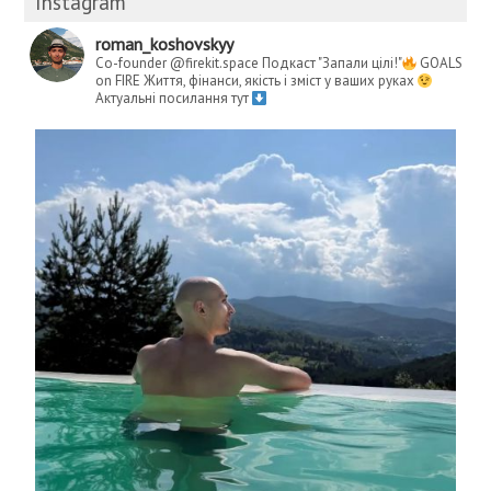
Instagram
roman_koshovskyy
Co-founder @firekit.space
Подкаст "Запали цілі!"
GOALS
on FIRE
Життя, фінанси, якість і зміст у ваших руках
Актуальні посилання тут