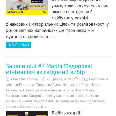
уваги, коли задумуємось про
власне сьогодення й
майбутнє у розрізі
фінансових і матеріальних цілей та реалізованості у
різноманітних напрямках? Де твоя межа між
мудрою ощадливістю з…
ЧИТАТИ ДАЛІ
Запали цілі #7 Марія Федорова:
мінімалізм як свідомий вибір
Roman Koshovskyy
28 Травня, 2020
1
Персональні
Фінанси/Економіка
,
Творчість/Думки
,
Це цікаво
weekend
,
Активність
,
Атланти
,
валюта
,
відео
,
економіка
,
Життя
,
Жінка
,
Заощадження
,
Здоров'я
,
Інвестування
,
корисні поради
,
лекції
,
мислення
,
мінімалізм
,
мотивація
,
Персональні фінанси
,
релаксація
,
створи себе сам
,
Творчість
Любіть людей і