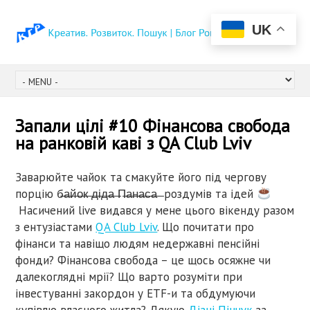
UK
Запали цілі #10 Фінансова свобода
на ранковій каві з QA Club Lviv
Заварюйте чайок та смакуйте його під чергову
порцію б̶а̶й̶о̶к̶ ̶д̶і̶д̶а̶ ̶П̶а̶н̶а̶с̶а̶ ̶ роздумів та ідей
Насичений live видався у мене цього вікенду разом
з ентузіастами
QA Club Lviv
. Що почитати про
фінанси та навіщо людям недержавні пенсійні
фонди? Фінансова свобода – це щось осяжне чи
далекоглядні мрії? Що варто розуміти при
інвестуванні закордон у ETF-и та обдумуючи