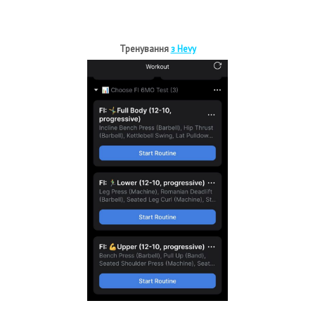
Тренування
з Hevy