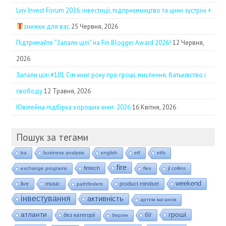
Lviv Invest Forum 2026: інвестиції, підприємництво та цінні зустрічі +
знижки для вас
25 Червня, 2026
Підтримайте “Запали цілі” на Fin Blogger Award 2026!
12 Червня,
2026
Запали цілі #101 Сім книг року про гроші, мислення, батьківство і
свободу
12 Травня, 2026
Ювілейна підбірка хороших книг. 2026
16 Квітня, 2026
Пошук за тегами
ba
business analysis
english
etf
etfs
fire
fintech
exchange programs
flex
jl collins
weekend
live
music
product mindset
pathfinders
інвестування
активність
артем ваганов
гроші
атланти
біг
без категорії
берлін