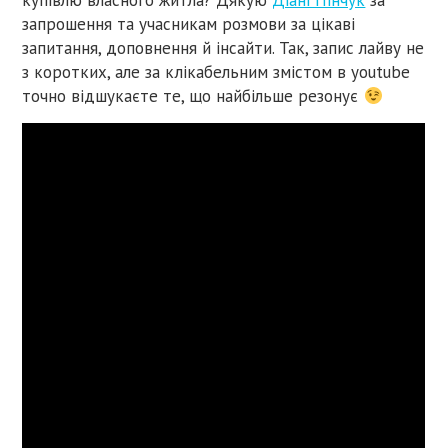
купівлю власного житла? Дякую
Діані Пінчук
за
запрошення та учасникам розмови за цікаві
запитання, доп
овнення й інсайти. Так, запис лайву не
з коротких, але за клікабельним змістом в youtube
точно відшукаєте те, що найбільше резонує