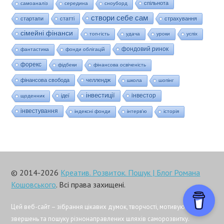
спільнота
самоаналіз
середина
сноуборд
створи себе сам
стартапи
статті
страхування
сімейні фінанси
топ-гість
удача
уроки
успіх
фондовий ринок
фантастика
фонди облігацій
форекс
фідбеки
фінансова освіченість
фінансова свобода
челлендж
школа
шопінг
інвестиції
інвестор
ідеї
щоденник
інвестування
індексні фонди
інтерв'ю
історія
© 2014-2026
Креатив. Розвиток. Пошук | Блог Романа
Кошовського
. Всі права захищені.
Цей веб-сайт – зібрання цікавих думок, творчості, мотивуючих
звершень та пошуку різнонаправлених шляхів саморозвитку.