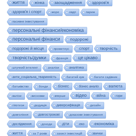
життя
заощадження
здоров'я
жінка
здоров'я і спорт
море
овдп
париж
пасивне інвестування
персональні фінанси/економіка
персональні фінанси
подорожі
творчість
подорожі й місця
спорт
прометеус
це цікаво
творчість/думки
франція
аналітика
штучний інтелект
аналізи
анти_соціальна_тваринність
багатий кум
багати садівник
валюта
бізнес
бізнес аналіз
батьківство
бонди
відео
війна
гори
валізи
висновки
вперше
диверсифікація
гіпотези
дедукція
дизайн
довгострокові
довгоління
доказове інвестування
економіка
діти
дослідження
еко
доходи
життя
звички
за 7 років
захист інвестицій