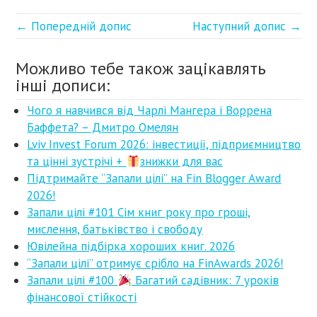
← Попередній допис
Наступний допис →
Можливо тебе також зацікавлять
інші дописи:
Чого я навчився від Чарлі Мангера і Воррена
Баффета? – Дмитро Омелян
Lviv Invest Forum 2026: інвестиції, підприємництво
та цінні зустрічі +
знижки для вас
Підтримайте “Запали цілі” на Fin Blogger Award
2026!
Запали цілі #101 Сім книг року про гроші,
мислення, батьківство і свободу
Ювілейна підбірка хороших книг. 2026
“Запали цілі” отримує срібло на FinAwards 2026!
Запали цілі #100
Багатий садівник: 7 уроків
фінансової стійкості