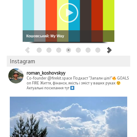
Кошовський: My Way
Instagram
roman_koshovskyy
Co-founder @firekit.space
Подкаст "Запали цілі!"
GOALS
on FIRE
Життя, фінанси, якість і зміст у ваших руках
Актуальні посилання тут