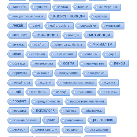
книги
здоров'я
зустрічі
капітал
конференція
корисні поради
концентрація ринків
критика
лекції
лижі
мандрівки
майстерність.
медитація
мислення
мотивація
меншості
молодь
мінімалізм
музика
мільйон
мінлива дохідність
мітап
навчання
на покоління
необанки
нудна
освіта
пенсія
облігації
партнерство
оптимальна
перемога
планування
питання
платформа
поведінкова
податки
податкова декларація
подкаст
події
портфель
прагнення
прогнози
правда
продукт
продуктивність
продуктове мислення
психологія
підтримка
просадка
підбірка
релаксація
радіо
піраміда безпеки
раціональні
ресурси
ріст доходів
ринки капіталу
роздуми