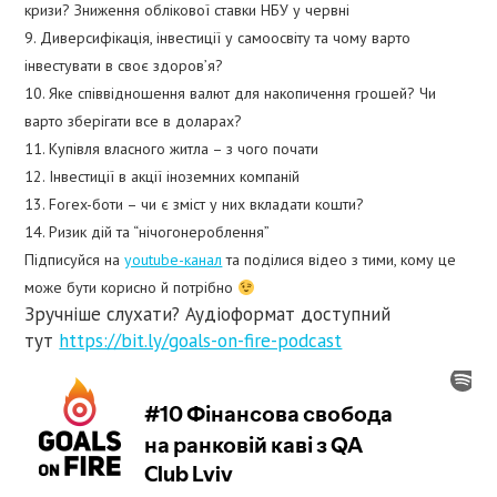
кризи? Зниження облікової ставки НБУ у червні
9. Диверсифікація, інвестиції у самоосвіту та чому варто
інвестувати в своє здоров’я?
10. Яке співвідношення валют для накопичення грошей? Чи
варто зберігати все в доларах?
11. Купівля власного житла – з чого почати
12. Інвестиції в акції іноземних компаній
13. Forex-боти – чи є зміст у них вкладати кошти?
14. Ризик дій та “нічогонероблення”
Підписуйся на
youtube-канал
та поділися відео з тими, кому це
може бути корисно й потрібно
Зручніше слухати? Аудіоформат доступний
тут
https://bit.ly/goals-on-fire-podcast