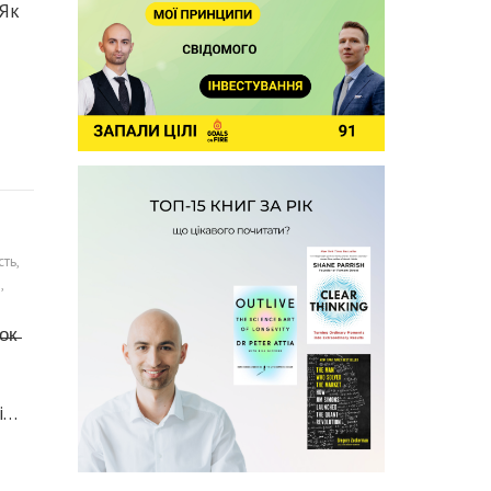
 Як
сть
,
и
,
к̶
і…