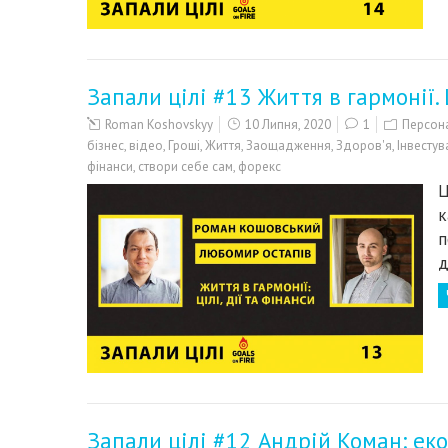
Запали цілі #13 Життя в гармонії.
Roman Koshovskyy
10 Липня, 2020
1
Персона
бізнес
,
відео
,
Гроші
,
Життя
,
Заощадження
,
Здоров'я
,
Інвестув
фінанси
,
створи себе сам
,
форекс
Ц
к
п
д
Запали цілі #12 Андрій Коман: ек