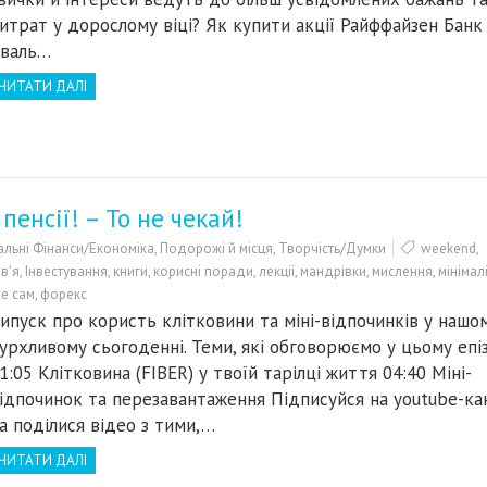
итрат у дорослому віці? Як купити акції Райффайзен Банк
валь…
ЧИТАТИ ДАЛІ
пенсії! – То не чекай!
льні Фінанси/Економіка
,
Подорожі й місця
,
Творчість/Думки
weekend
,
в'я
,
Інвестування
,
книги
,
корисні поради
,
лекції
,
мандрівки
,
мислення
,
мінімал
бе сам
,
форекс
ипуск про користь клітковини та міні-відпочинків у нашо
урхливому сьогоденні. Теми, які обговорюємо у цьому епіз
1:05 Клітковина (FIBER) у твоїй тарілці життя 04:40 Міні-
ідпочинок та перезавантаження Підписуйся на youtube-ка
а поділися відео з тими,…
ЧИТАТИ ДАЛІ