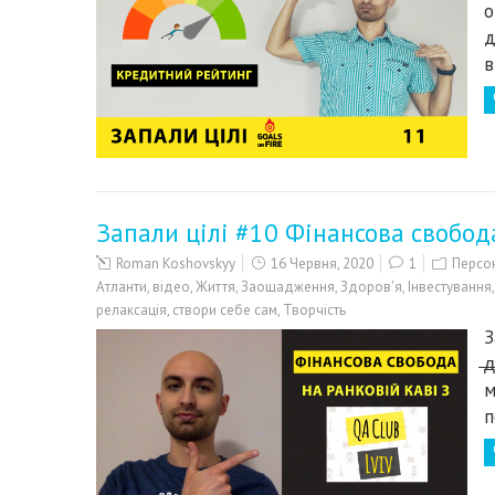
о
д
в
Запали цілі #10 Фінансова свобода
Roman Koshovskyy
16 Червня, 2020
1
Персон
Атланти
,
відео
,
Життя
,
Заощадження
,
Здоров'я
,
Інвестування
релаксація
,
створи себе сам
,
Творчість
З
̶
м
п