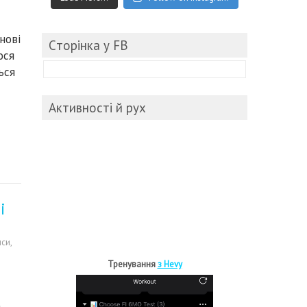
нові
Cторінка у FB
юся
ься
Активності й рух
і
нси
,
Тренування
з Hevy
а