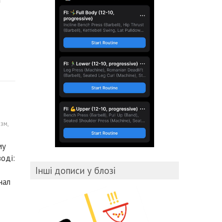
ізм
,
му
оді:
Інші дописи у блозі
нал