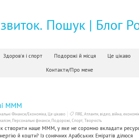
Здоров’я і спорт
Подорожі й місця
Це цікаво
Контакти/Про мене
сні МММ
альні Фінанси/Економіка
,
Це цікаво
FIRE
,
Атланти
,
відео
,
війна
,
економі
малізм
,
Персональні фінанси
,
Подорожі
,
Спорт
,
Творчість
к створити наше МММ, у яке не соромно вкладати ресурс
нергію й кошти? Із сонячних Арабських Еміратів ділюся