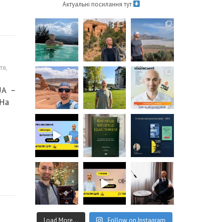
Актуальні посилання тут
тя
,
UA –
 На
Load More...
Follow on Instagram