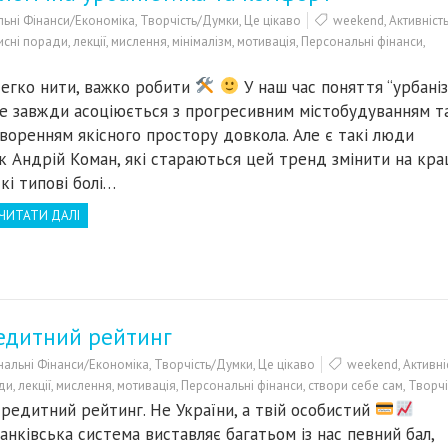
ьні Фінанси/Економіка
,
Творчість/Думки
,
Це цікаво
weekend
,
Активніст
исні поради
,
лекції
,
мислення
,
мінімалізм
,
мотивація
,
Персональні фінанси
,
егко нити, важко робити
У наш час поняття “урбаніз
е завжди асоціюється з прогресивним містобудуванням т
воренням якісного простору довкола. Але є такі люди
к Андрій Коман, які стараються цей тренд змінити на кра
кі типові болі…
ЧИТАТИ ДАЛІ
редитний рейтинг
альні Фінанси/Економіка
,
Творчість/Думки
,
Це цікаво
weekend
,
Активні
ди
,
лекції
,
мислення
,
мотивація
,
Персональні фінанси
,
створи себе сам
,
Творчі
редитний рейтинг. Не України, а твій особистий
анківська система виставляє багатьом із нас певний бал,