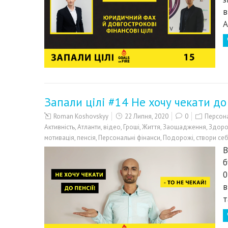
в
А
Запали цілі #14 Не хочу чекати до 
Roman Koshovskyy
22 Липня, 2020
0
Персона
Активність
,
Атланти
,
відео
,
Гроші
,
Життя
,
Заощадження
,
Здоро
мотивація
,
пенсія
,
Персональні фінанси
,
Подорожі
,
створи се
В
б
0
в
т