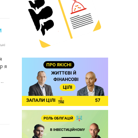
м
ьні
я
р я
і…