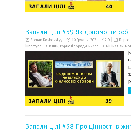
Запали цілі #39 Як допомогти собі
Roman Koshovskyy
10 Грудня, 2021
0
Персон
Інвестування
,
книги
,
корисні поради
,
мислення
,
мінімалізм
,
мот
М
ч
щ
з
р
Запали цілі #38 Про цінності в жи