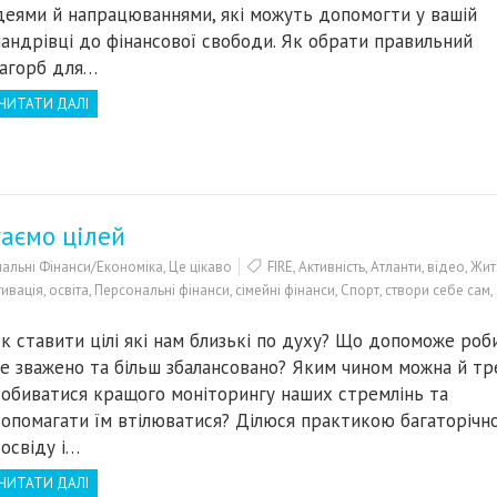
деями й напрацюваннями, які можуть допомогти у вашій
андрівці до фінансової свободи. Як обрати правильний
агорб для…
ЧИТАТИ ДАЛІ
гаємо цілей
альні Фінанси/Економіка
,
Це цікаво
FIRE
,
Активність
,
Атланти
,
відео
,
Жит
ивація
,
освіта
,
Персональні фінанси
,
сімейні фінанси
,
Спорт
,
створи себе сам
,
к ставити цілі які нам близькі по духу? Що допоможе роб
е зважено та більш збалансовано? Яким чином можна й тр
обиватися кращого моніторингу наших стремлінь та
опомагати їм втілюватися? Ділюся практикою багаторічн
освіду і…
ЧИТАТИ ДАЛІ