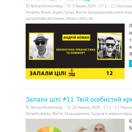
Roman Koshovskyy
3 Липня, 2020
1
Персонал
Атланти
,
бізнес
,
відео
,
Гроші
,
Життя
,
Заощадження
,
книги
,
кор
продуктове мислення
,
створи себе сам
Л
н
т
я
Я
Запали цілі #11 Твій особистий к
Roman Koshovskyy
26 Червня, 2020
1
Персон
Атланти
,
відео
,
Життя
,
Заощадження
,
Здоров'я
,
корисні пора
К
Б