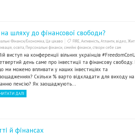
 на шляху до фінансової свободи?
альні Фінанси/Економіка
,
Це цікаво
FIRE
,
Активність
,
Атланти
,
відео
,
Жит
ивація
,
освіта
,
Персональні фінанси
,
сімейні фінанси
,
створи себе сам
ій виступ на конференції вільних українців #FreedomCon
етвертий день саме про інвестиції та фінансову свободу.
о ми можемо впливати у наших інвестиціях та
аощадженнях? Скільки % варто відкладати для виходу на
анню пенсію? Як заощаджують…
ЧИТАТИ ДАЛІ
тті й фінансах