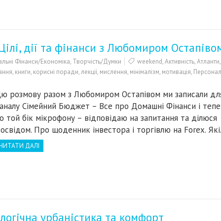
 Цілі, дії та фінанси з Любомиром Остапіво
льні Фінанси/Економіка
,
Творчість/Думки
weekend
,
Активність
,
Атланти
,
ання
,
книги
,
корисні поради
,
лекції
,
мислення
,
мінімалізм
,
мотивація
,
Персонал
ю розмову разом з Любомиром Остапівом ми записали дл
аналу Сімейний Бюджет – Все про Домашні Фінанси і тепе
о той бік мікрофону – відповідаю на запитання та ділюся
освідом. Про щоденник інвестора і торгівлю на Forex. Як
ЧИТАТИ ДАЛІ
ологічна урбаністика та комфорт