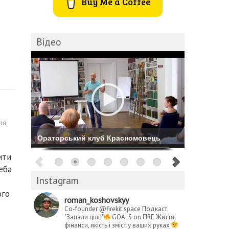
Buy Me a Coffee
Відео
тя
,
Комбіноване катання на Буковелі
ити
еба
Instagram
ого
roman_koshovskyy
Co-founder @firekit.space
Подкаст
"Запали цілі!"
GOALS on FIRE
Життя,
фінанси, якість і зміст у ваших руках