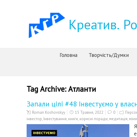
Головна
Творчість/Думки
Tag Archive:
Атланти
Запали цілі #48 Інвестуємо у вла
Roman Koshovskyy
15 Травня, 2022
0
Персон
інвестор
,
Інвестування
,
книги
,
корисні поради
,
медитація
,
міні
Я
е