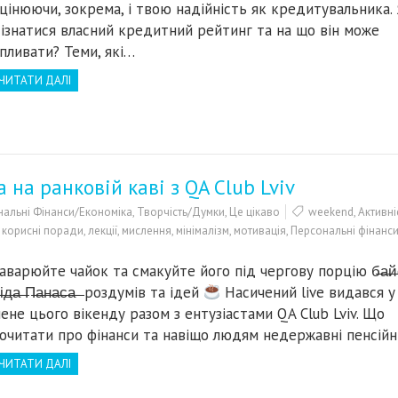
цінюючи, зокрема, і твою надійність як кредитувальника.
ізнатися власний кредитний рейтинг та на що він може
пливати? Теми, які…
ЧИТАТИ ДАЛІ
 на ранковій каві з QA Club Lviv
альні Фінанси/Економіка
,
Творчість/Думки
,
Це цікаво
weekend
,
Активні
,
корисні поради
,
лекції
,
мислення
,
мінімалізм
,
мотивація
,
Персональні фінанс
аварюйте чайок та смакуйте його під чергову порцію б̶а̶й̶о̶
д̶і̶д̶а̶ ̶П̶а̶н̶а̶с̶а̶ ̶ роздумів та ідей
Насичений live видався у
ене цього вікенду разом з ентузіастами QA Club Lviv. Що
очитати про фінанси та навіщо людям недержавні пенсійн
ЧИТАТИ ДАЛІ