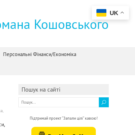
UK
Персональні Фінанси/Економіка
Пошук на сайті
ка
,
Підтримай проект “Запали цілі” кавою!
и,