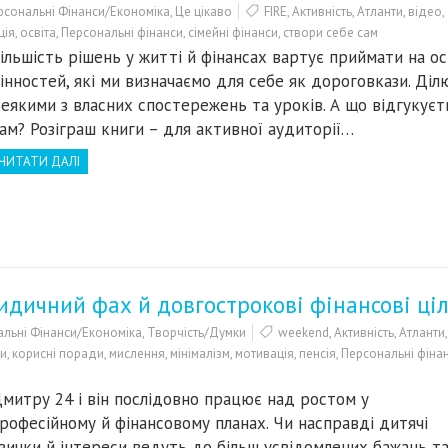
рсональні Фінанси/Економіка
,
Це цікаво
FIRE
,
Активність
,
Атланти
,
відео
,
ція
,
освіта
,
Персональні фінанси
,
сімейні фінанси
,
створи себе сам
ільшість рішень у житті й фінансах вартує приймати на ос
інностей, які ми визначаємо для себе як дороговкази. Діл
еякими з власних спостережень та уроків. А що відгукуєт
ам? Розіграш книги – для активної аудиторії…
ЧИТАТИ ДАЛІ
идичний фах й довгострокові фінансові ціл
льні Фінанси/Економіка
,
Творчість/Думки
weekend
,
Активність
,
Атланти
,
ги
,
корисні поради
,
мислення
,
мінімалізм
,
мотивація
,
пенсія
,
Персональні фіна
митру 24 і він послідовно працює над ростом у
рофесійному й фінансовому планах. Чи насправді дитячі
вички й інтереси ведуть до більш усвідомлених бажань т