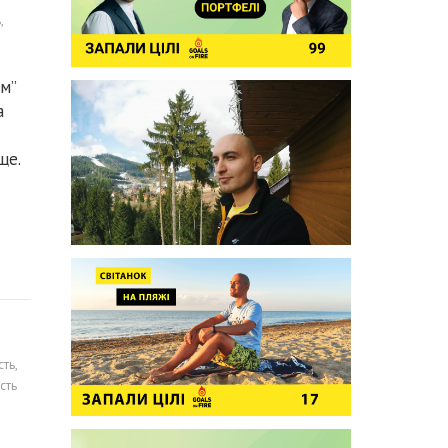
ь
,
м”
а
ще.
сть
,
сть