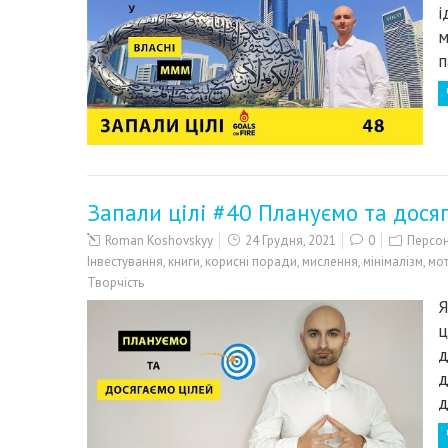
і
м
п
Запали цілі #40 Плануємо та дося
Roman Koshovskyy
24 Грудня, 2021
0
Персон
Інвестування
,
книги
,
корисні поради
,
мислення
,
мінімалізм
,
мот
Творчість
Я
ц
д
д
д