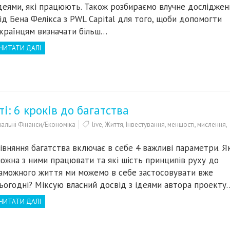
деями, які працюють. Також розбираємо влучне досліджен
ід Бена Фелікса з PWL Capital для того, щоби допомогти
країнцям визначати більш…
ЧИТАТИ ДАЛІ
: 6 кроків до багатства
альні Фінанси/Економіка
live
,
Життя
,
Інвестування
,
меншості
,
мислення
,
івняння багатства включає в себе 4 важливі параметри. Я
ожна з ними працювати та які шість принципів руху до
аможного життя ми можемо в себе застосовувати вже
ьогодні? Міксую власний досвід з ідеями автора проекту
ЧИТАТИ ДАЛІ