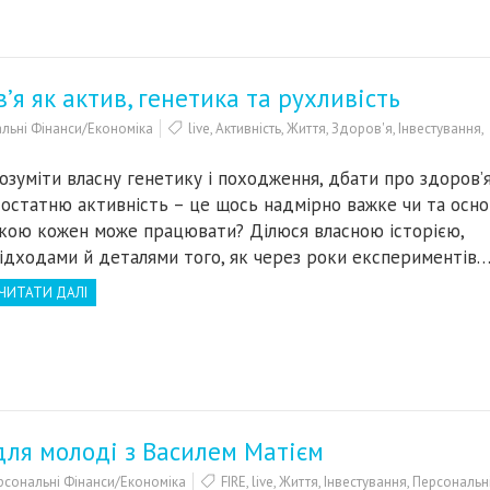
’я як актив, генетика та рухливість
льні Фінанси/Економіка
live
,
Активність
,
Життя
,
Здоров'я
,
Інвестування
,
озуміти власну генетику і походження, дбати про здоров’я
остатню активність – це щось надмірно важке чи та основ
кою кожен може працювати? Ділюся власною історією,
ідходами й деталями того, як через роки експериментів
ЧИТАТИ ДАЛІ
 для молоді з Василем Матієм
рсональні Фінанси/Економіка
FIRE
,
live
,
Життя
,
Інвестування
,
Персональн