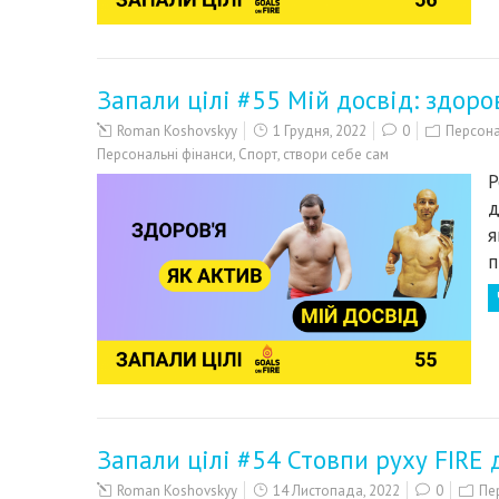
Запали цілі #55 Мій досвід: здоров
Roman Koshovskyy
1 Грудня, 2022
0
Персона
Персональні фінанси
,
Спорт
,
створи себе сам
Р
д
я
п
Запали цілі #54 Стовпи руху FIRE
Roman Koshovskyy
14 Листопада, 2022
0
Пе