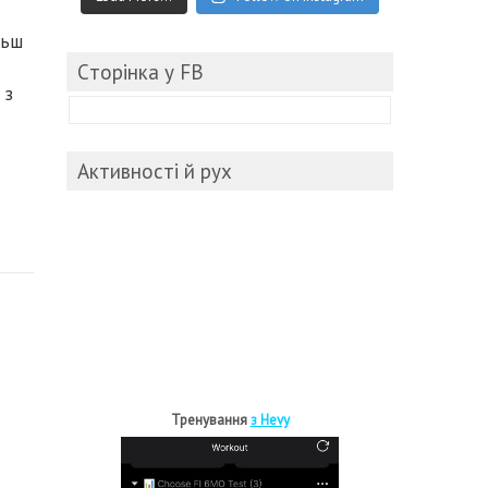
льш
Cторінка у FB
 з
Активності й рух
Тренування
з Hevy