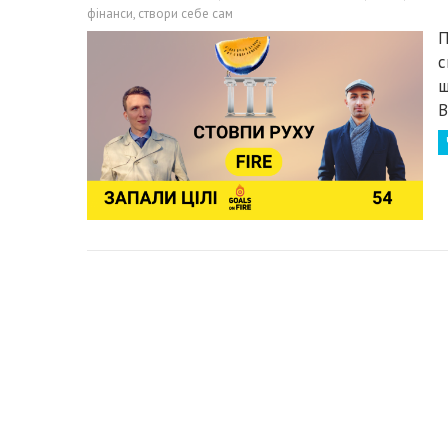
фінанси
,
створи себе сам
П
с
ш
В