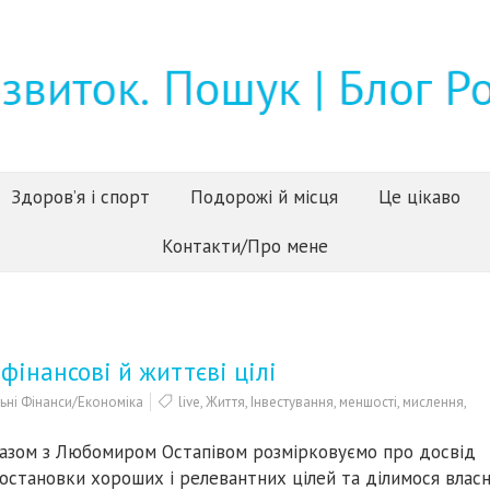
Здоров’я і спорт
Подорожі й місця
Це цікаво
Контакти/Про мене
фінансові й життєві цілі
ьні Фінанси/Економіка
live
,
Життя
,
Інвестування
,
меншості
,
мислення
,
азом з Любомиром Остапівом розмірковуємо про досвід
остановки хороших і релевантних цілей та ділимося влас