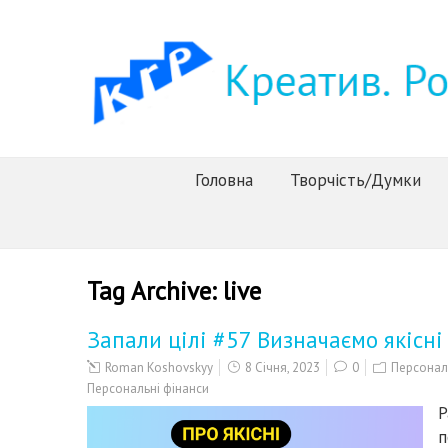
Головна
Творчість/Думки
Tag Archive:
live
Запали цілі #57 Визначаємо якісні 
Roman Koshovskyy
8 Січня, 2023
0
Персонал
Персональні фінанси
Р
п