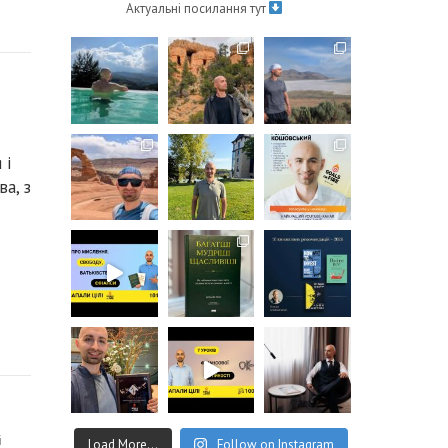
Актуальні посилання тут
 і
а, з
…
і
Load More...
Follow on Instagram