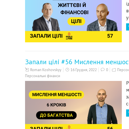
і
в
у
Запали цілі #56 Мислення меншості
Roman Koshovskyy
16 Грудня, 2022
0
Персон
Персональні фінанси
Р
м
з
с