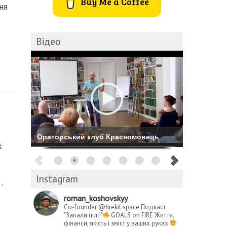
Buy Me a Coffee
ня
Відео
Комбіноване катання на Буковелі
к
Instagram
…
roman_koshovskyy
Co-founder @firekit.space
Подкаст
"Запали цілі!"
GOALS on FIRE
Життя,
фінанси, якість і зміст у ваших руках