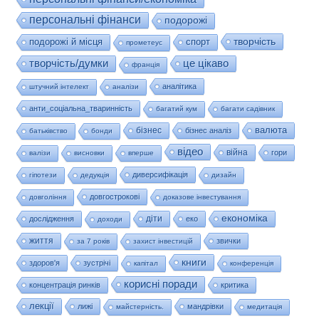
персональні фінанси
подорожі
творчість
подорожі й місця
спорт
прометеус
це цікаво
творчість/думки
франція
аналітика
штучний інтелект
аналізи
анти_соціальна_тваринність
багатий кум
багати садівник
валюта
бізнес
бізнес аналіз
батьківство
бонди
відео
війна
гори
валізи
висновки
вперше
диверсифікація
гіпотези
дедукція
дизайн
довгострокові
довгоління
доказове інвестування
економіка
діти
дослідження
еко
доходи
життя
звички
за 7 років
захист інвестицій
книги
здоров'я
зустрічі
капітал
конференція
корисні поради
концентрація ринків
критика
лекції
лижі
мандрівки
майстерність.
медитація