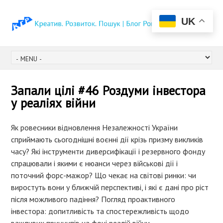
UK
Запали цілі #46 Роздуми інвестора
у реаліях війни
Як ровесники відновлення Незалежності України
сприймають сьогоднішні воєнні дії крізь призму викликів
часу? Які інструменти диверсифікації і резервного фонду
спрацювали і якими є нюанси через військові дії і
поточний форс-мажор? Що чекає на світові ринки: чи
виростуть вони у ближчій перспективі, і які є дані про ріст
після можливого падіння? Погляд проактивного
інвестора: допитливість та спостережливість щодо