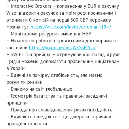
– Interactive Brokers – поповнення у EUR з рахунку
Wise: відкрити рахунок за моїм реф. посиланням і
отримати 0 комісій на перші 500 GBP переказів
можна тут
https://wise.com/invite/u/romank1947
– Моніторимо ресурси і зміни від НБУ
– Нюанси по роботи з кредитними договорами в
часі війни
https://youtu.be/ueDWSSsM5Lo
– SWIFT “на прийом” – отримуючи кошти від друзів
і рідні можемо допомагати правильним ініціативам
в Україні
– Вдячні за помірну стабільність, але маємо
розуміти ризики
– Глянемо на світ глобальніше
– Геометрія багатства та правильні засадничі
принципи
– Правда про співвідношення ризик/дохідність
– Вдячність і щедрість – це джерела і причини
правдивого щастя