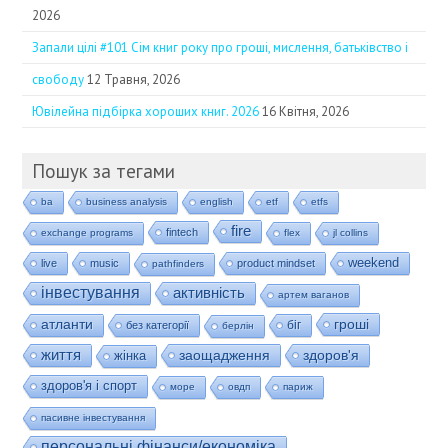
2026
Запали цілі #101 Сім книг року про гроші, мислення, батьківство і
свободу
12 Травня, 2026
Ювілейна підбірка хороших книг. 2026
16 Квітня, 2026
Пошук за тегами
ba
business analysis
english
etf
etfs
fire
fintech
exchange programs
flex
jl collins
weekend
live
music
product mindset
pathfinders
інвестування
активність
артем ваганов
гроші
атланти
біг
без категорії
берлін
життя
заощадження
здоров'я
жінка
здоров'я і спорт
море
овдп
париж
пасивне інвестування
персональні фінанси/економіка