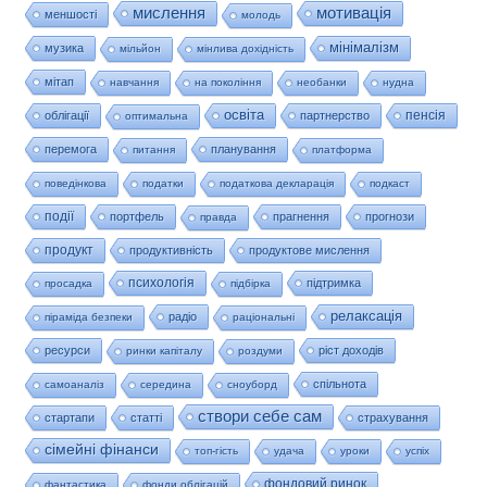
мислення
мотивація
меншості
молодь
мінімалізм
музика
мільйон
мінлива дохідність
мітап
навчання
на покоління
необанки
нудна
освіта
пенсія
облігації
партнерство
оптимальна
перемога
планування
питання
платформа
поведінкова
податки
податкова декларація
подкаст
події
портфель
прагнення
прогнози
правда
продукт
продуктивність
продуктове мислення
психологія
підтримка
просадка
підбірка
релаксація
радіо
піраміда безпеки
раціональні
ресурси
ріст доходів
ринки капіталу
роздуми
спільнота
самоаналіз
середина
сноуборд
створи себе сам
стартапи
статті
страхування
сімейні фінанси
топ-гість
удача
уроки
успіх
фондовий ринок
фантастика
фонди облігацій