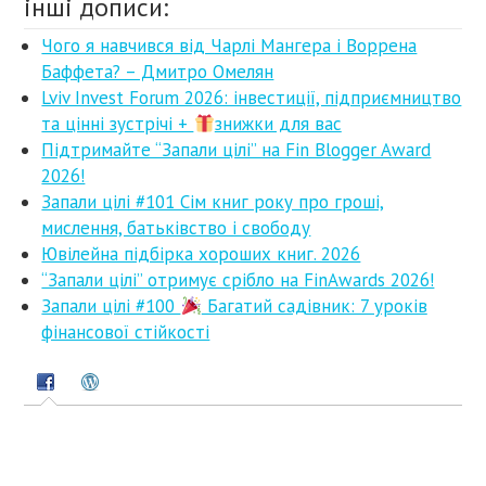
інші дописи:
Чого я навчився від Чарлі Мангера і Воррена
Баффета? – Дмитро Омелян
Lviv Invest Forum 2026: інвестиції, підприємництво
та цінні зустрічі +
знижки для вас
Підтримайте “Запали цілі” на Fin Blogger Award
2026!
Запали цілі #101 Сім книг року про гроші,
мислення, батьківство і свободу
Ювілейна підбірка хороших книг. 2026
“Запали цілі” отримує срібло на FinAwards 2026!
Запали цілі #100
Багатий садівник: 7 уроків
фінансової стійкості