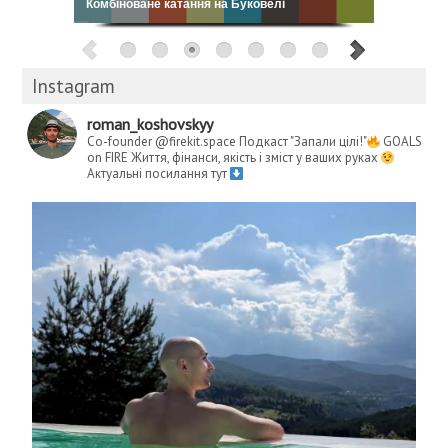
Комбіноване катання на Буковелі
Instagram
roman_koshovskyy
Co-founder @firekit.space
Подкаст "Запали цілі!"
GOALS
on FIRE
Життя, фінанси, якість і зміст у ваших руках
Актуальні посилання тут