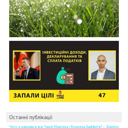
Останні публікації
Чого я навчився від Чарлі Мангера і Воррена Баффета? – Дмитро