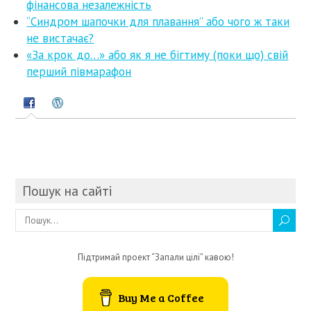
фінансова незалежність
“Синдром шапочки для плавання” або чого ж таки
не вистачає?
«За крок до…» або як я не бігтиму (поки що) свій
перший півмарафон
Пошук на сайті
Підтримай проект “Запали цілі” кавою!
Buy Me a Coffee