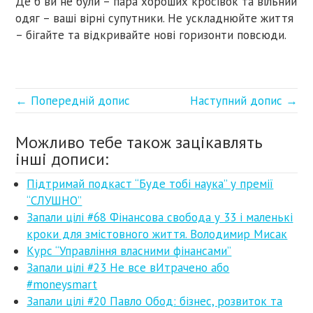
Де б ви не були – пара хороших кросівок та вільний
одяг – ваші вірні супутники. Не ускладнюйте життя
– бігайте та відкривайте нові горизонти повсюди.
← Попередній допис
Наступний допис →
Можливо тебе також зацікавлять
інші дописи:
Підтримай подкаст “Буде тобі наука” у премії
“СЛУШНО”
Запали цілі #68 Фінансова свобода у 33 і маленькі
кроки для змістовного життя. Володимир Мисак
Курс “Управління власними фінансами”
Запали цілі #23 Не все вИтрачено або
#moneysmart
Запали цілі #20 Павло Обод: бізнес, розвиток та