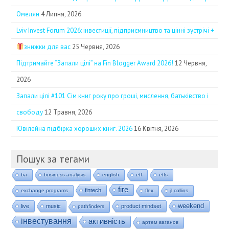
Омелян
4 Липня, 2026
Lviv Invest Forum 2026: інвестиції, підприємництво та цінні зустрічі +
знижки для вас
25 Червня, 2026
Підтримайте “Запали цілі” на Fin Blogger Award 2026!
12 Червня,
2026
Запали цілі #101 Сім книг року про гроші, мислення, батьківство і
свободу
12 Травня, 2026
Ювілейна підбірка хороших книг. 2026
16 Квітня, 2026
Пошук за тегами
ba
business analysis
english
etf
etfs
fire
fintech
exchange programs
flex
jl collins
weekend
live
music
product mindset
pathfinders
інвестування
активність
артем ваганов