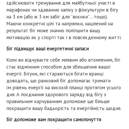
здійснювати тренування для майбутньої участі в
марафонах чи здаванню заліку з фізкультури в бігу
на 3 км (або ж 3 км забіг для “воєнки”… тощо).
Маючи конкретні цілі та напрямки, націлений на
результат біг може значно поліпшити вашу
мотивацію як у спорті так і в повсякденному житті.
Біг підвищує ваші енергетичні запаси
Коли ви відчуваєте себе млявим або втомленим, біг
стає відмінним способом для збільшення вашої
енергії. Бігуни, які стараються бігати вранці
доводять, що ранковий біг допомагає тримати
їм рівень енергії на високій планці протягом усього
дня. А поєднання здорового заряду від бігу з
правильним харчуванням допоможе ще більше
покращити вашу бадьорість та енергійність щодня.
Біг допоможе вам покращити самопочуття