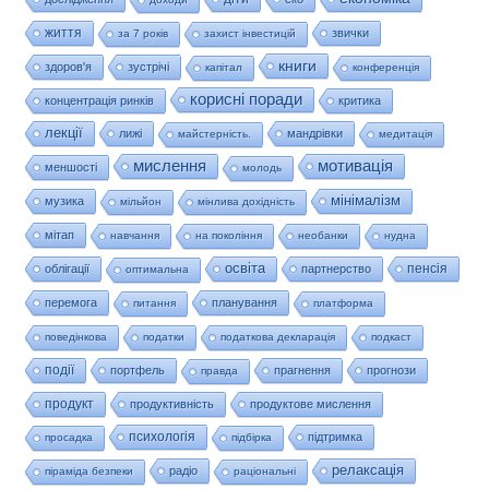
життя
звички
за 7 років
захист інвестицій
книги
здоров'я
зустрічі
капітал
конференція
корисні поради
концентрація ринків
критика
лекції
лижі
мандрівки
майстерність.
медитація
мислення
мотивація
меншості
молодь
мінімалізм
музика
мільйон
мінлива дохідність
мітап
навчання
на покоління
необанки
нудна
освіта
пенсія
облігації
партнерство
оптимальна
перемога
планування
питання
платформа
поведінкова
податки
податкова декларація
подкаст
події
портфель
прагнення
прогнози
правда
продукт
продуктивність
продуктове мислення
психологія
підтримка
просадка
підбірка
релаксація
радіо
піраміда безпеки
раціональні