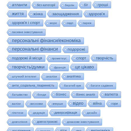
гроші
атланти
біг
без категорії
берлін
життя
заощадження
здоров'я
жінка
здоров'я і спорт
море
овдп
париж
пасивне інвестування
персональні фінанси/економіка
персональні фінанси
подорожі
творчість
подорожі й місця
спорт
прометеус
це цікаво
творчість/думки
франція
аналітика
штучний інтелект
аналізи
анти_соціальна_тваринність
багатий кум
багати садівник
валюта
бізнес
бізнес аналіз
батьківство
бонди
відео
війна
гори
валізи
висновки
вперше
диверсифікація
гіпотези
дедукція
дизайн
довгострокові
довгоління
доказове інвестування
економіка
діти
дослідження
еко
доходи