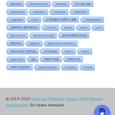
ресурси
ріст доходів
ринки капіталу
роздуми
спільнота
самоаналіз
середина
сноуборд
створи себе сам
стартапи
статті
страхування
сімейні фінанси
топ-гість
удача
уроки
успіх
фондовий ринок
фантастика
фонди облігацій
форекс
фідбеки
фінансова освіченість
фінансова свобода
челлендж
школа
шопінг
інвестиції
інвестор
ідеї
щоденник
інвестування
індексні фонди
інтерв'ю
історія
© 2014-2026
Креатив. Розвиток. Пошук | Блог Романа
Кошовського
. Всі права захищені.