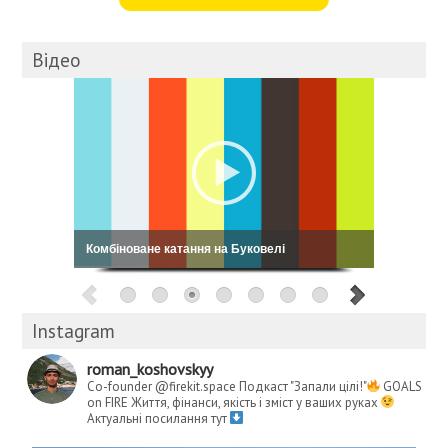
Відео
Кошовський: My Way
Instagram
roman_koshovskyy
Co-founder @firekit.space
Подкаст "Запали цілі!"
GOALS
on FIRE
Життя, фінанси, якість і зміст у ваших руках
Актуальні посилання тут