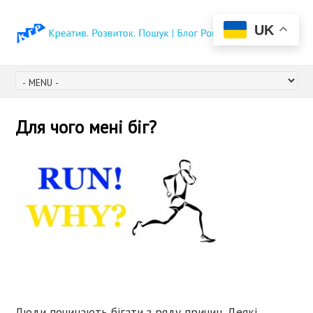
UK
Для чого мені біг?
Люди починають бігати з ряду причин. Деякі