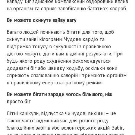
нападу. Біг здійснює комплексний оздоровчий вплив
на організм та сприяє запобіганню багатьох хвороб.
Ви можете скинути зайву вагу
Багато людей починають бігати для того, щоб
скинути зайві кілограми. Чудове кардіо та
підтримка тонусу в сукупності з правильною
дієтою можуть дати вам відмінні результати. При
будь-якого роду схуднення рекомендується
додавати біг або швидку ходьбу, оскільки вони
сприяють спалюванню калорій і тримають організм
в правильному енергозатратному режимі.
Ви можете бігати заради чогось більшого, ніж
просто біг
Літні канікули, відпустка чи чудові вихідні – це
також часто відмінний час для різного роду
благодійних забігів або волонтерських акцій. Забіг,
де ви своєю участю можете як підтримати власне