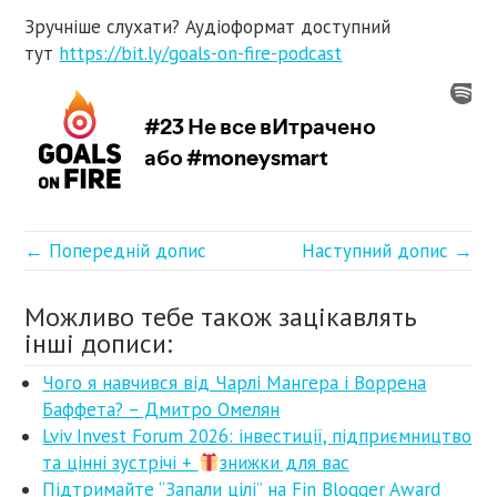
Зручніше слухати? Аудіоформат доступний
тут
https://bit.ly/goals-on-fire-podcast
← Попередній допис
Наступний допис →
Можливо тебе також зацікавлять
інші дописи:
Чого я навчився від Чарлі Мангера і Воррена
Баффета? – Дмитро Омелян
Lviv Invest Forum 2026: інвестиції, підприємництво
та цінні зустрічі +
знижки для вас
Підтримайте “Запали цілі” на Fin Blogger Award