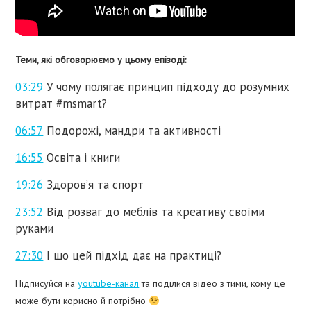
Теми, які обговорюємо у цьому епізоді:
03:29
У чому полягає принцип підходу до розумних
витрат
#msmart
?
06:57
Подорожі, мандри та активності
16:55
Освіта і книги
19:26
Здоров’я та спорт
23:52
Від розваг до меблів та креативу своїми
руками
27:30
І що цей підхід дає на практиці?
Підписуйся на
youtube-канал
та поділися відео з тими, кому це
може бути корисно й потрібно