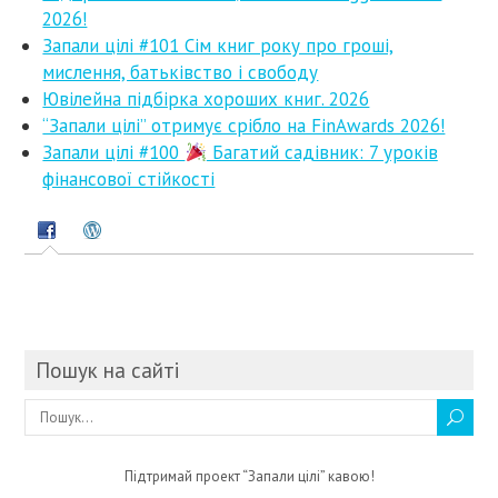
2026!
Запали цілі #101 Сім книг року про гроші,
мислення, батьківство і свободу
Ювілейна підбірка хороших книг. 2026
“Запали цілі” отримує срібло на FinAwards 2026!
Запали цілі #100
Багатий садівник: 7 уроків
фінансової стійкості
Пошук на сайті
Підтримай проект “Запали цілі” кавою!