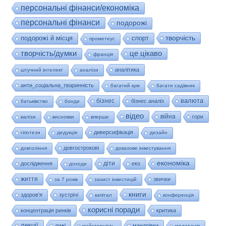
персональні фінанси/економіка
персональні фінанси
подорожі
творчість
подорожі й місця
спорт
прометеус
це цікаво
творчість/думки
франція
аналітика
штучний інтелект
аналізи
анти_соціальна_тваринність
багатий кум
багати садівник
валюта
бізнес
бізнес аналіз
батьківство
бонди
відео
війна
гори
валізи
висновки
вперше
диверсифікація
гіпотези
дедукція
дизайн
довгострокові
довгоління
доказове інвестування
економіка
діти
дослідження
еко
доходи
життя
звички
за 7 років
захист інвестицій
книги
здоров'я
зустрічі
капітал
конференція
корисні поради
концентрація ринків
критика
лекції
лижі
мандрівки
майстерність.
медитація