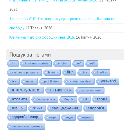
Підтримайте “Запали цілі” на Fin Blogger Award 2026!
12 Червня,
2026
Запали цілі #101 Сім книг року про гроші, мислення, батьківство і
свободу
12 Травня, 2026
Ювілейна підбірка хороших книг. 2026
16 Квітня, 2026
Пошук за тегами
ba
business analysis
english
etf
etfs
fire
fintech
exchange programs
flex
jl collins
weekend
live
music
product mindset
pathfinders
інвестування
активність
артем ваганов
гроші
атланти
біг
без категорії
берлін
життя
заощадження
здоров'я
жінка
здоров'я і спорт
море
овдп
париж
пасивне інвестування