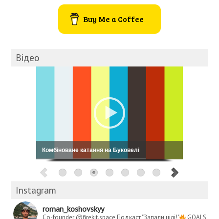
Buy Me a Coffee
Відео
Кошовський: My Way
Instagram
roman_koshovskyy
Co-founder @firekit.space
Подкаст "Запали цілі!"
GOALS