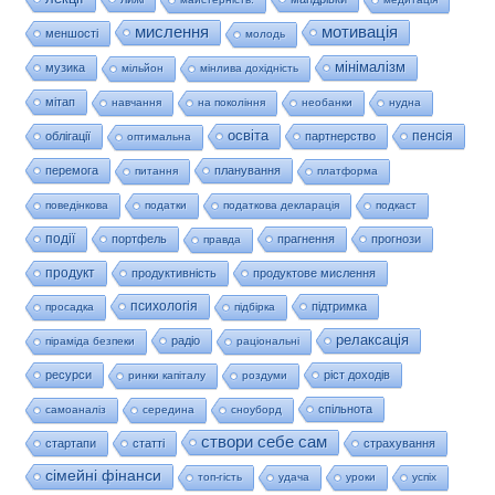
мислення
мотивація
меншості
молодь
мінімалізм
музика
мільйон
мінлива дохідність
мітап
навчання
на покоління
необанки
нудна
освіта
пенсія
облігації
партнерство
оптимальна
перемога
планування
питання
платформа
поведінкова
податки
податкова декларація
подкаст
події
портфель
прагнення
прогнози
правда
продукт
продуктивність
продуктове мислення
психологія
підтримка
просадка
підбірка
релаксація
радіо
піраміда безпеки
раціональні
ресурси
ріст доходів
ринки капіталу
роздуми
спільнота
самоаналіз
середина
сноуборд
створи себе сам
стартапи
статті
страхування
сімейні фінанси
топ-гість
удача
уроки
успіх