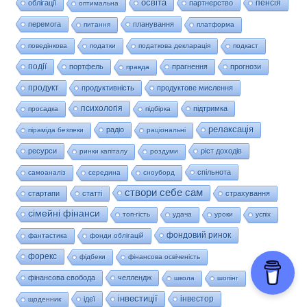
освіта
пенсія
облігації
партнерство
оптимальна
перемога
планування
питання
платформа
поведінкова
податки
податкова декларація
подкаст
події
портфель
прагнення
прогнози
правда
продукт
продуктивність
продуктове мислення
психологія
підтримка
просадка
підбірка
релаксація
радіо
піраміда безпеки
раціональні
ресурси
ріст доходів
ринки капіталу
роздуми
спільнота
самоаналіз
середина
сноуборд
створи себе сам
стартапи
статті
страхування
сімейні фінанси
топ-гість
удача
уроки
успіх
фондовий ринок
фантастика
фонди облігацій
форекс
фідбеки
фінансова освіченість
фінансова свобода
челлендж
школа
шопінг
інвестиції
інвестор
ідеї
щоденник