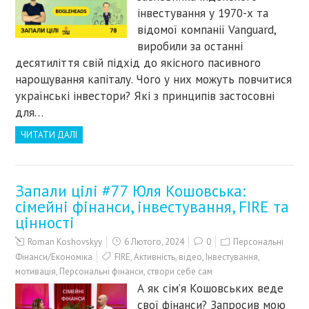
інвестування у 1970-х та
відомої компанії Vanguard,
виробили за останні
десятиліття свій підхід до якісного пасивного
нарощування капіталу. Чого у них можуть повчитися
українські інвестори? Які з принципів застосовні
для…
ЧИТАТИ ДАЛІ
Запали цілі #77 Юля Кошовська:
сімейні фінанси, інвестування, FIRE та
цінності
Roman Koshovskyy
6 Лютого, 2024
0
Персональні
Фінанси/Економіка
FIRE
,
Активність
,
відео
,
Інвестування
,
мотивація
,
Персональні фінанси
,
створи себе сам
А як сім’я Кошовських веде
свої фінанси? Запросив мою