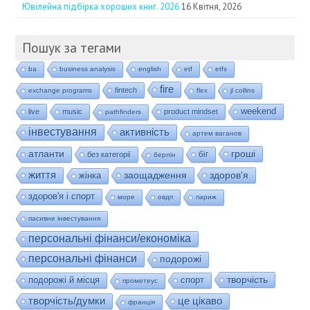
Ювілейна підбірка хороших книг. 2026
16 Квітня, 2026
Пошук за тегами
ba
business analysis
english
etf
etfs
fire
fintech
exchange programs
flex
jl collins
weekend
live
music
product mindset
pathfinders
інвестування
активність
артем ваганов
гроші
атланти
біг
без категорії
берлін
життя
заощадження
здоров'я
жінка
здоров'я і спорт
море
овдп
париж
пасивне інвестування
персональні фінанси/економіка
персональні фінанси
подорожі
творчість
подорожі й місця
спорт
прометеус
це цікаво
творчість/думки
франція