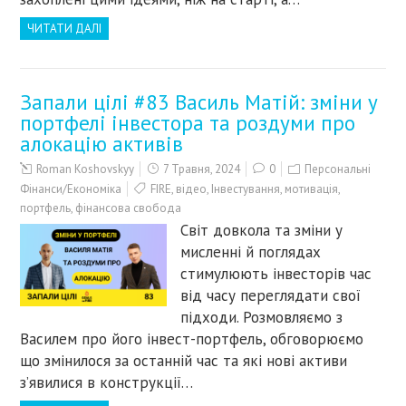
ЧИТАТИ ДАЛІ
Запали цілі #83 Василь Матій: зміни у
портфелі інвестора та роздуми про
алокацію активів
Roman Koshovskyy
7 Травня, 2024
0
Персональні
Фінанси/Економіка
FIRE
,
відео
,
Інвестування
,
мотивація
,
портфель
,
фінансова свобода
Світ довкола та зміни у
мисленні й поглядах
стимулюють інвесторів час
від часу переглядати свої
підходи. Розмовляємо з
Василем про його інвест-портфель, обговорюємо
що змінилося за останній час та які нові активи
з’явилися в конструкції…