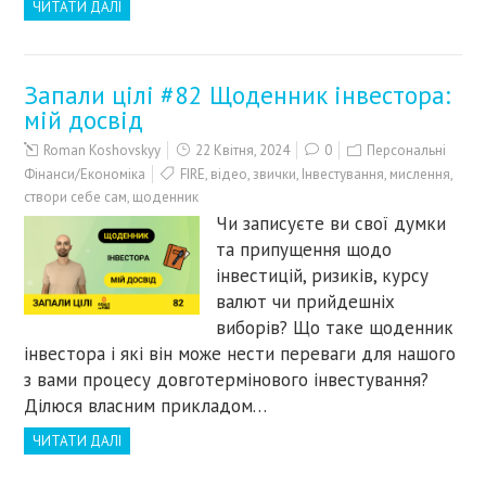
ЧИТАТИ ДАЛІ
Запали цілі #82 Щоденник інвестора:
мій досвід
Roman Koshovskyy
22 Квітня, 2024
0
Персональні
Фінанси/Економіка
FIRE
,
відео
,
звички
,
Інвестування
,
мислення
,
створи себе сам
,
щоденник
Чи записуєте ви свої думки
та припущення щодо
інвестицій, ризиків, курсу
валют чи прийдешніх
виборів? Що таке щоденник
інвестора і які він може нести переваги для нашого
з вами процесу довготермінового інвестування?
Ділюся власним прикладом…
ЧИТАТИ ДАЛІ