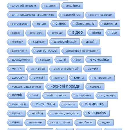
аналітика
штучний інтелект
аналізи
анти_соціальна_тваринність
багатий кум
багати садівник
валюта
бізнес
бізнес аналіз
батьківство
бонди
відео
війна
гори
валізи
висновки
вперше
диверсифікація
гіпотези
дедукція
дизайн
довгострокові
довгоління
доказове інвестування
економіка
діти
дослідження
еко
доходи
життя
звички
за 7 років
захист інвестицій
книги
здоров'я
зустрічі
капітал
конференція
корисні поради
концентрація ринків
критика
лекції
лижі
мандрівки
майстерність.
медитація
мислення
мотивація
меншості
молодь
мінімалізм
музика
мільйон
мінлива дохідність
мітап
навчання
на покоління
необанки
нудна