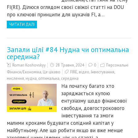
FI(RE). Ділюся оглядом своєї свіжої статті на DOU
про ключові принципи для шукачів FI, а…
ЧИТАТИ ДАЛІ
Запали цілі #84 Нудна чи оптимальна
середина?
Roman Koshovskyy
28 Травня, 2024
0
Персональні
Фінанси/Економіка
,
Це цікаво
FIRE
,
відео
,
Інвестування
,
мислення
,
нудна
,
оптимальна
,
середина
На початку багато хто
заряджається купою
ентузіазму щодо фінансової
свободи, довгострокового
інвестування та змоги
малими кроками будувати солідний капітал у
майбутньому. Але що робити якщо ви вже менше
захоплені цими ідеями, ніж на старті, а…