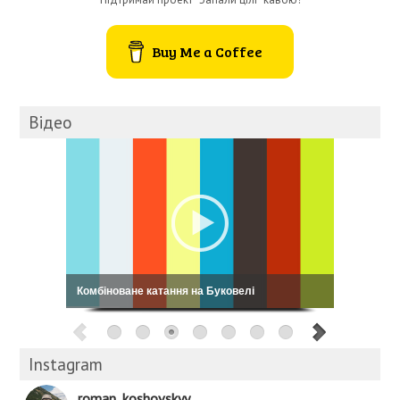
Buy Me a Coffee
Відео
Кошовський: My Way
Instagram
roman_koshovskyy