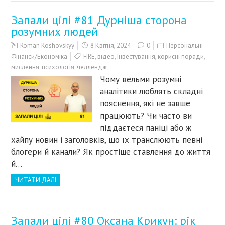
Запали цілі #81 Дурніша сторона
розумних людей
Roman Koshovskyy
8 Квітня, 2024
0
Персональні
Фінанси/Економіка
FIRE
,
відео
,
Інвестування
,
корисні поради
,
мислення
,
психологія
,
челлендж
Чому вельми розумні
аналітики люблять складні
пояснення, які не завше
працюють? Чи часто ви
піддаєтеся паніці або ж
хайпу новин і заголовків, що їх транслюють певні
блогери й канали? Як простіше ставлення до життя
й…
ЧИТАТИ ДАЛІ
Запали цілі #80 Оксана Крикун: рік