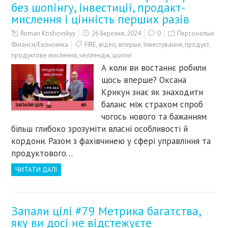
без шопінгу, інвестиції, продакт-
мислення і цінність перших разів
Roman Koshovskyy
26 Березня, 2024
0
Персональні
Фінанси/Економіка
FIRE
,
відео
,
вперше
,
Інвестування
,
продукт
,
продуктове мислення
,
челлендж
,
шопінг
А коли ви востаннє робили
щось вперше? Оксана
Крикун знає як знаходити
баланс між страхом спроб
чогось нового та бажанням
більш глибоко зрозуміти власні особливості й
кордони. Разом з фахівчинею у сфері управління та
продуктового…
ЧИТАТИ ДАЛІ
Запали цілі #79 Метрика багатства,
яку ви досі не відстежуєте