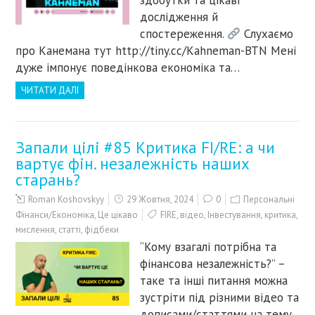
здобутки та цікаві
дослідження й
спостереження.
Cлухаємо
про Канемана тут http://tiny.cc/Kahneman-BTN Мені
дуже імпонує поведінкова економіка та…
ЧИТАТИ ДАЛІ
Запали цілі #85 Критика FI/RE: а чи
вартує фін. незалежність наших
старань?
Roman Koshovskyy
29 Жовтня, 2024
0
Персональні
Фінанси/Економіка
,
Це цікаво
FIRE
,
відео
,
Інвестування
,
критика
,
мислення
,
статті
,
фідбеки
“Кому взагалі потрібна та
фінансова незалежність?” –
таке та інші питання можна
зустріти під різними відео та
дописами/статтями на тему