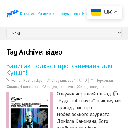
UK
Tag Archive:
відео
Записав подкаст про Канемана для
Куншт!
Roman Koshovskyy
6 Грудня, 2024
0
Персональні
Фінанси/Економіка
відео
,
економіка
,
Життя
,
поведінкова
Озвучив черговий епізод
“Буде тобі наука”, в якому ми
пригадуємо про
Нобелівського лауреата
Деніела Канемана, його