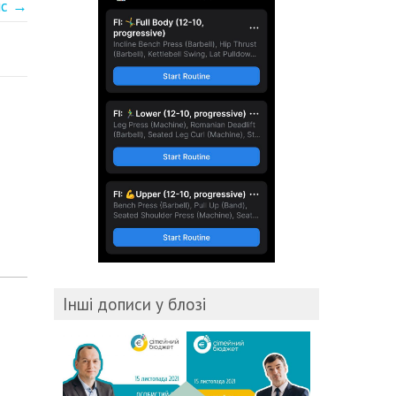
ис →
Інші дописи у блозі