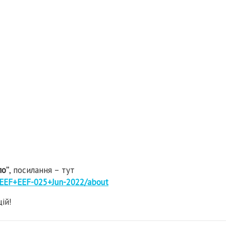
ло”
, посилання – тут
v1:EEF+EEF-025+Jun-2022/about
ій!