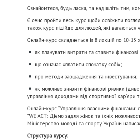
Ознайомтеся, будь ласка, та надішліть тим, ко
Є сенс пройти весь курс щоби освіжити погляди 
також курс підійде для людей, які вагаються 
Онлайн-курс складається із 8 лекцій по 10-15 х
як планувати витрати та ставити фінансові ц
що означає «платити спочатку собі»;
про методи заощадження та інвестування;
як можливо знизити фінансові ризики (дивер
управління доходами від спортивної кар’єри та
Онлайн-курс “Управління власними фінансами: 
“WE ACT: Діємо задля жінок та їхніх можливос
Міністерство молоді та спорту України написа
Структура курсу: