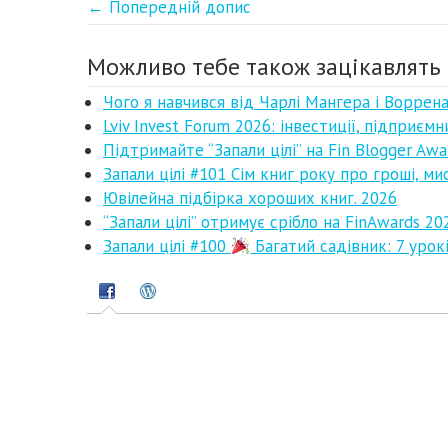
← Попередній допис
Можливо тебе також зацікавлять 
Чого я навчився від Чарлі Мангера і Ворре
Lviv Invest Forum 2026: інвестиції, підприємн
Підтримайте “Запали цілі” на Fin Blogger Awa
Запали цілі #101 Сім книг року про гроші, ми
Ювілейна підбірка хороших книг. 2026
“Запали цілі” отримує срібло на FinAwards 20
Запали цілі #100
Багатий садівник: 7 урокі