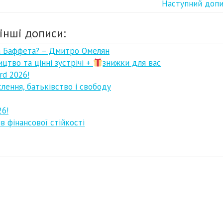
Наступний доп
інші дописи:
на Баффета? – Дмитро Омелян
ицтво та цінні зустрічі +
знижки для вас
rd 2026!
слення, батьківство і свободу
26!
в фінансової стійкості