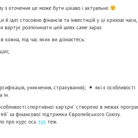
му з оточення це може бути цікаво і актуально
й ідеї стосовно фінансів та інвестицій у ці кризові часи,
чи вартує розпочинати цей шлях саме зараз.
в кожна, під час яких ви дізнаєтесь:
ілі;
сифікація, уникнення, страхування);
які є особливості
 ін.
особливості спортивної кар’єри” створено в межах програ
тей” за фінансової підтримки Європейського Союзу.
ло про курс ось
тут
теж.