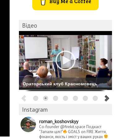
Buy Me a Coffee
Відео
Комбіноване катання на Буковелі
Instagram
roman_koshovskyy
Co-founder @firekit.space
Подкаст
"Запали цілі!"
GOALS on FIRE
Життя,
фінанси, якість і зміст у ваших руках