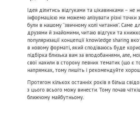
Ідея ділитись відгуками та цікавинками – не н
інформацією ми можемо алізувати різні точки з
були в нашому “звичному колі читання”. Саме д
друзями й знайомими, читаю відгуки та книжко
популяризації концепції knowledge sharing вко
в новому форматі, який сподіваюсь буде корис
підбірка близька вам за вподобаннями, але, мо
свої нахили в сторону певних тематик (що є то
напрямках, тому пишіть і рекомендуйте хороше
Протягом кількох останніх років я більш свід
з цього всього можу винести. Тому почав чіткі
ближчому майбутньому.