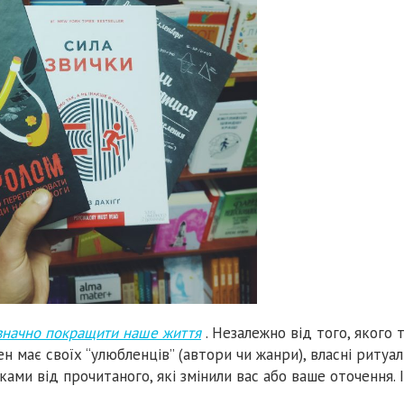
значно покращити наше життя
. Незалежно від того, якого 
н має своїх “улюбленців” (автори чи жанри), власні ритуал
мками від прочитаного, які змінили вас або ваше оточення. 