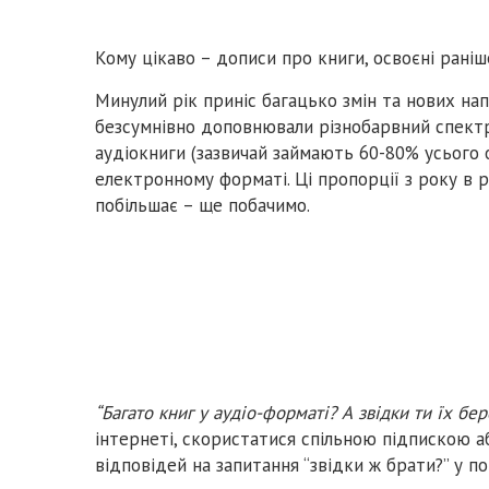
Кому цікаво – дописи про книги, освоєні рані
Минулий рік приніс багацько змін та нових на
безсумнівно доповнювали різнобарвний спектр
аудіокниги (зазвичай займають 60-80% усього 
електронному форматі. Ці пропорції з року в 
побільшає – ще побачимо.
“Багато книг у аудіо-форматі? А звідки ти їх бе
інтернеті, скористатися спільною підпискою а
відповідей на запитання “звідки ж брати?” у 