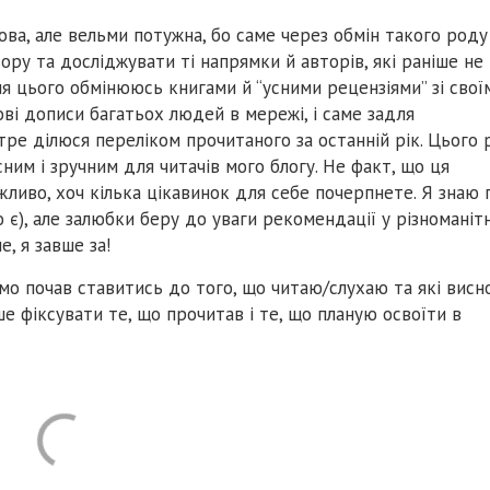
ова, але вельми потужна, бо саме через обмін такого роду
ору та досліджувати ті напрямки й авторів, які раніше не
ля цього обмінююсь книгами й “усними рецензіями” зі свої
ві дописи багатьох людей в мережі, і саме задля
тре ділюся переліком прочитаного за останній рік. Цього 
ним і зручним для читачів мого блогу. Не факт, що ця
жливо, хоч кілька цікавинок для себе почерпнете. Я знаю 
 є), але залюбки беру до уваги рекомендації у різноманіт
, я завше за!
омо почав ставитись до того, що читаю/слухаю та які висн
ше фіксувати те, що прочитав і те, що планую освоїти в