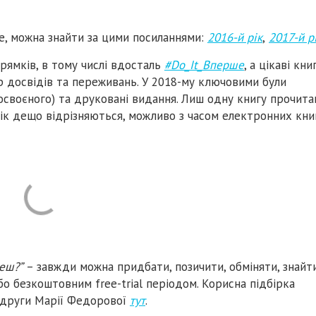
ше, можна знайти за цими посиланнями:
2016-й рік
,
2017-й р
прямків, в тому числі вдосталь
#Do_It_Вперше
, а цікаві кни
 досвідів та переживань. У 2018-му ключовими були
освоєного) та друковані видання. Лиш одну книгу прочита
рік дещо відрізняються, можливо з часом електронних кни
реш?”
– завжди можна придбати, позичити, обміняти, знайт
бо безкоштовним free-trial періодом. Корисна підбірка
подруги Марії Федорової
тут
.