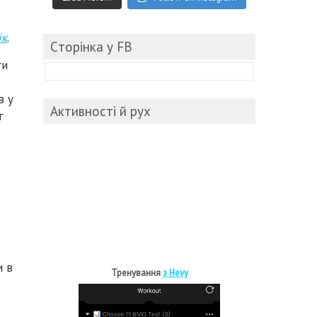
ік
.
Cторінка у FB
ги
в у
Активності й рух
г
и в
Тренування
з Hevy