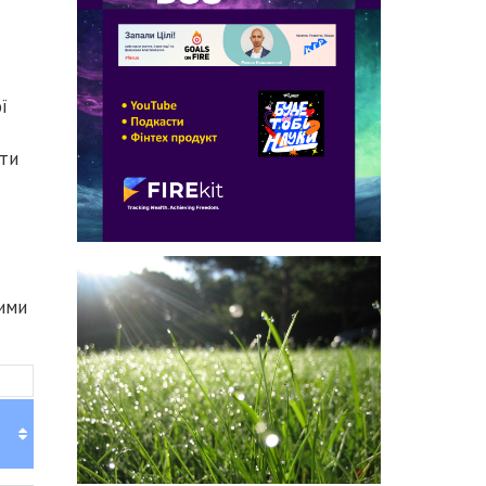
ї
ати
ими