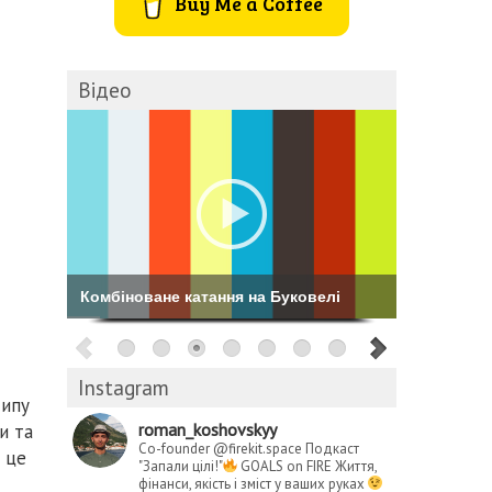
Buy Me a Coffee
Відео
Комбіноване катання на Буковелі
Instagram
типу
roman_koshovskyy
и та
Co-founder @firekit.space
Подкаст
І це
"Запали цілі!"
GOALS on FIRE
Життя,
фінанси, якість і зміст у ваших руках