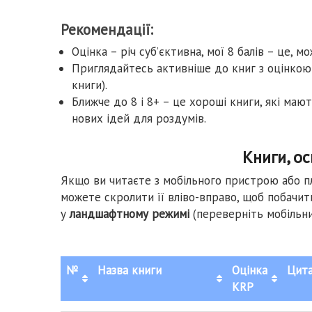
Рекомендації:
Оцінка – річ суб’єктивна, мої 8 балів – це, мо
Приглядайтесь активніше до книг з оцінкою 7
книги).
Ближче до 8 і 8+ – це хороші книги, які маю
нових ідей для роздумів.
Книги, ос
Якщо ви читаєте з мобільного пристрою або пла
можете скролити її вліво-вправо, щоб побачи
у
ландшафтному режимі
(переверніть мобільни
№
Назва книги
Оцінка
Цит
KRP