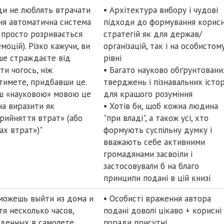
ата
3 ключові тези
и не люблять втрачати
• Архітектура вибору і чудові
хня автоматична система
підходи до формування корис
 просто розривається
стратегій як для держав/
емоцій). Різко кажучи, ви
організацій, так і на особистом
ше страждаєте від
рівні
ти чогось, ніж
• Багато науково обґрунтовани
тимете, придбавши це.
тверджень і пізнавальних істор
ш «науковою» мовою це
для кращого розуміння
а виразити як
• Хотів би, щоб кожна людина
рийняття втрат» (або
"при владі", а також усі, хто
ах втрат»)"
формують суспільну думку і
вважають себе активними
громадянами засвоїли і
застосовували б на благо
принципи подані в цій книзі
можешь выйти из дома и
• Особисті враження автора
тя несколько часов,
подані доволі цікаво + корисні
денных в самолете,
поради присутні