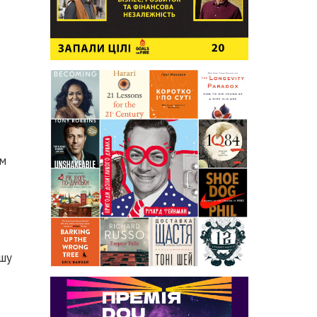
им
ршу