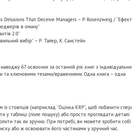
ss Delusions That Deceive Managers – P. Rosenzweig / “Ефект
неджерів в оману”
антів 2.0”
льний вибір” – Р. Талер, К. Санстейн
наводжу 67 освоєних за останній рік книг з індивідуальн
и та ключовими тезами/враженнями. Одна книга – одна
м із стовпців (наприклад “Оцінка КRP”, щоб побачити спе
ти у таблиці (поле пошуку) або просто проглядати деталі
ролити так як зручно. При потребі, ви можете зробити собі
писку або ж освоювати його частинами у зручний час.