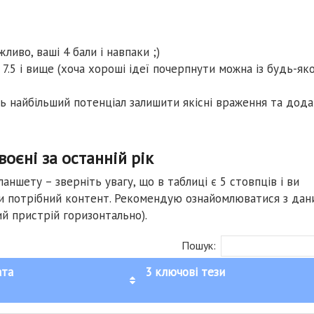
жливо, ваші 4 бали і навпаки ;)
.5 і вище (хоча хороші ідеї почерпнути можна із будь-яко
ть найбільший потенціал залишити якісні враження та дод
воєні за останній рік
ншету – зверніть увагу, що в таблиці є 5 стовпців і ви
ти потрібний контент. Рекомендую ознайомлюватися з дан
й пристрій горизонтально).
Пошук:
ата
3 ключові тези