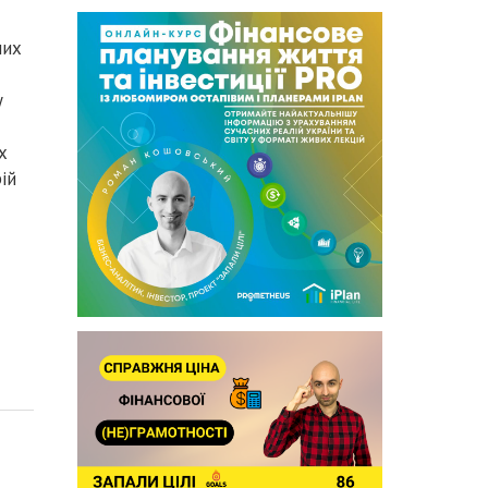
них
у
х
ій