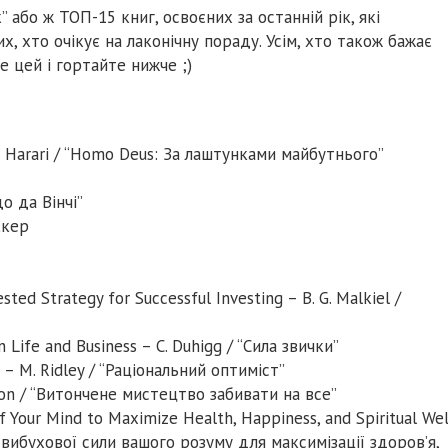
або ж ТОП-15 книг, освоєних за останній рік, які
 хто очікує на лаконічну пораду. Усім, хто також бажає
 цей і гортайте нижче ;)
N. Harari / “Homo Deus: За лаштунками майбутнього”
до да Вінчі”
ккер
ed Strategy for Successful Investing – B. G. Malkiel /
Life and Business – C. Duhigg / “Сила звички”
 – M. Ridley / “Раціональний оптиміст”
son / “Витончене мистецтво забивати на все”
f Your Mind to Maximize Health, Happiness, and Spiritual Wel
 вибухової сили вашого розуму для максимізації здоров’я,