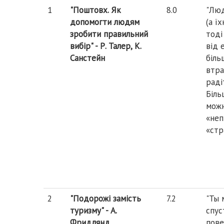
№
Назва книги
Оцінка
Цит
1
"Поштовх. Як
8.0
"Люд
KRP
допомогти людям
(а ї
зробити правильний
тоді
вибір" - Р. Талер, К.
від 
Санстейн
біль
втра
раді
Біль
можн
«неп
«стр
2
"Подорожі замість
7.2
"Ты 
туризму" - А.
спус
Фридлянд
пове