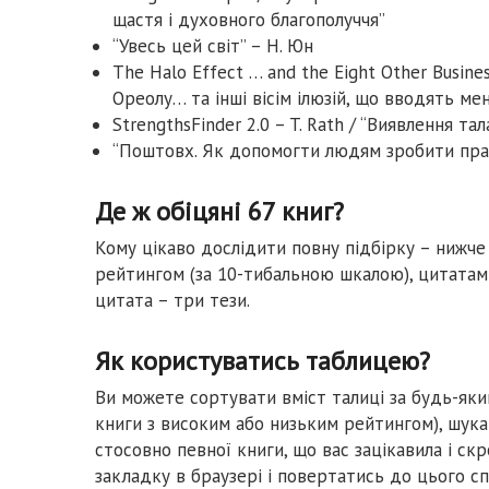
щастя і духовного благополуччя”
“Увесь цей світ” – Н. Юн
The Halo Effect … and the Eight Other Busine
Ореолу… та інші вісім ілюзій, що вводять ме
StrengthsFinder 2.0 – T. Rath / “Виявлення тал
“Поштовх. Як допомогти людям зробити прави
Де ж обіцяні 67 книг?
Кому цікаво дослідити повну підбірку – нижче 
рейтингом (за 10-тибальною шкалою), цитатам
цитата – три тези.
Як користуватись таблицею?
Ви можете сортувати вміст талиці за будь-яки
книги з високим або низьким рейтингом), шука
стосовно певної книги, що вас зацікавила і ск
закладку в браузері і повертатись до цього с