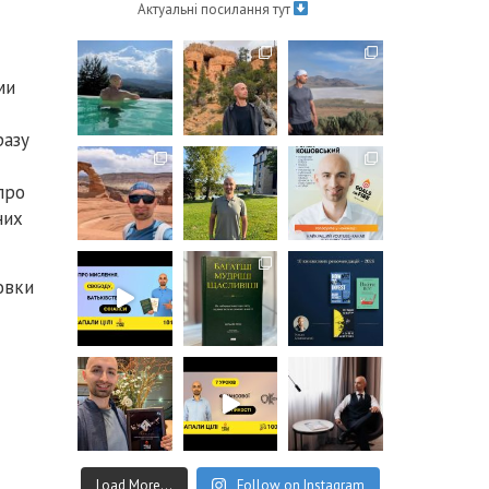
Актуальні посилання тут
ми
разу
про
них
овки
Load More...
Follow on Instagram