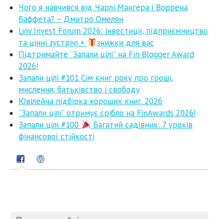
Чого я навчився від Чарлі Мангера і Воррена
Баффета? – Дмитро Омелян
Lviv Invest Forum 2026: інвестиції, підприємництво
та цінні зустрічі +
знижки для вас
Підтримайте “Запали цілі” на Fin Blogger Award
2026!
Запали цілі #101 Сім книг року про гроші,
мислення, батьківство і свободу
Ювілейна підбірка хороших книг. 2026
“Запали цілі” отримує срібло на FinAwards 2026!
Запали цілі #100
Багатий садівник: 7 уроків
фінансової стійкості