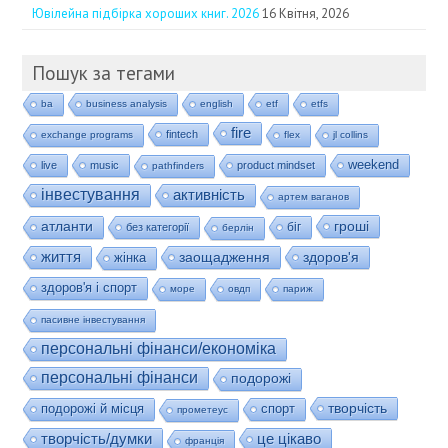
Ювілейна підбірка хороших книг. 2026
16 Квітня, 2026
Пошук за тегами
ba
business analysis
english
etf
etfs
fire
fintech
exchange programs
flex
jl collins
weekend
live
music
product mindset
pathfinders
інвестування
активність
артем ваганов
гроші
атланти
біг
без категорії
берлін
життя
заощадження
здоров'я
жінка
здоров'я і спорт
море
овдп
париж
пасивне інвестування
персональні фінанси/економіка
персональні фінанси
подорожі
творчість
подорожі й місця
спорт
прометеус
це цікаво
творчість/думки
франція