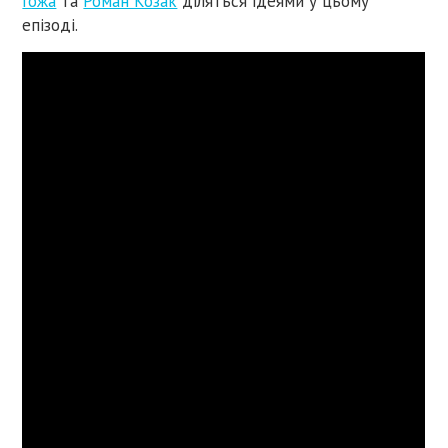
Гожа
та
Роман Козак
діляться ідеями у цьому
епізоді.