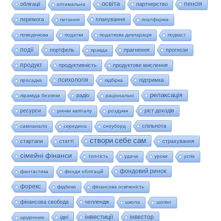
освіта
пенсія
облігації
партнерство
оптимальна
перемога
планування
питання
платформа
поведінкова
податки
податкова декларація
подкаст
події
портфель
прагнення
прогнози
правда
продукт
продуктивність
продуктове мислення
психологія
підтримка
просадка
підбірка
релаксація
радіо
піраміда безпеки
раціональні
ресурси
ріст доходів
ринки капіталу
роздуми
спільнота
самоаналіз
середина
сноуборд
створи себе сам
стартапи
статті
страхування
сімейні фінанси
топ-гість
удача
уроки
успіх
фондовий ринок
фантастика
фонди облігацій
форекс
фідбеки
фінансова освіченість
фінансова свобода
челлендж
школа
шопінг
інвестиції
інвестор
ідеї
щоденник