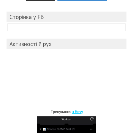
Cторінка у FB
Активності й рух
Тренування
з Hevy