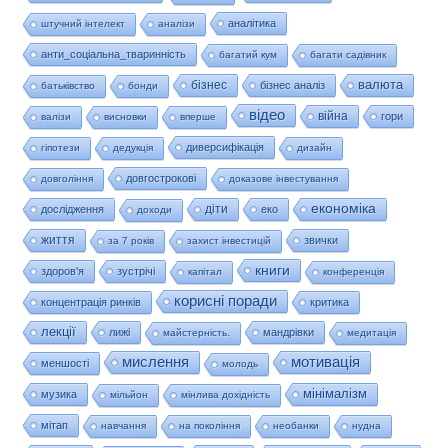
аналітика
штучний інтелект
аналізи
анти_соціальна_тваринність
багатий кум
багати садівник
валюта
бізнес
бізнес аналіз
батьківство
бонди
відео
війна
гори
валізи
висновки
вперше
диверсифікація
гіпотези
дедукція
дизайн
довгострокові
довгоління
доказове інвестування
економіка
діти
дослідження
еко
доходи
життя
звички
за 7 років
захист інвестицій
книги
здоров'я
зустрічі
капітал
конференція
корисні поради
концентрація ринків
критика
лекції
лижі
мандрівки
майстерність.
медитація
мислення
мотивація
меншості
молодь
мінімалізм
музика
мільйон
мінлива дохідність
мітап
навчання
на покоління
необанки
нудна