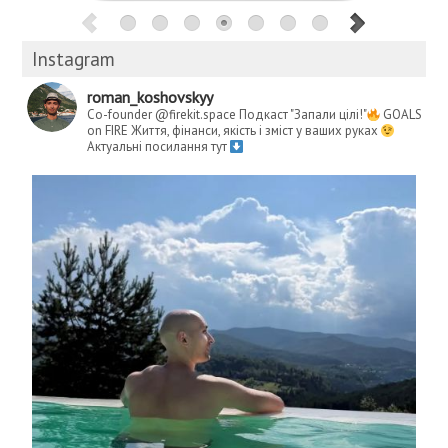
Instagram
roman_koshovskyy
Co-founder @firekit.space
Подкаст "Запали цілі!"
GOALS
on FIRE
Життя, фінанси, якість і зміст у ваших руках
Актуальні посилання тут