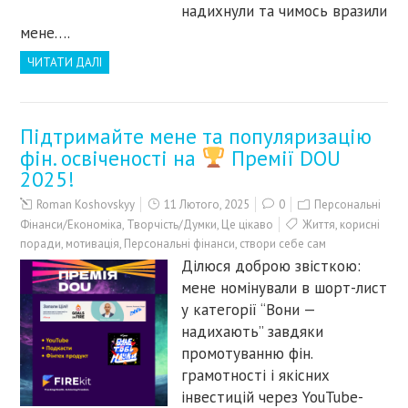
надихнули та чимось вразили
мене….
ЧИТАТИ ДАЛІ
Підтримайте мене та популяризацію
фін. освіченості на
Премії DOU
2025!
Roman Koshovskyy
11 Лютого, 2025
0
Персональні
Фінанси/Економіка
,
Творчість/Думки
,
Це цікаво
Життя
,
корисні
поради
,
мотивація
,
Персональні фінанси
,
створи себе сам
Ділюся доброю звісткою:
мене номінували в шорт-лист
у категорії “Вони —
надихають” завдяки
промотуванню фін.
грамотності і якісних
інвестицій через YouTube-