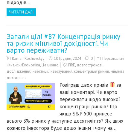
підходів…
ЧИТАТИ ДАЛІ
Запали цілі #87 Концентрація ринку
та ризик мінливої дохідності. Чи
варто переживати?
Roman Koshovskyy
10 Грудня, 2024
0
Персональні
Фінанси/Економіка
,
Це цікаво
FIRE
,
довгострокові
,
дослідження
,
інвестиції
,
Інвестування
,
концентрація ринків
,
мінлива
дохідність
Розіграш двох призів
за
ваші коментарі. Чи варто
переживати щодо високої
концентрації ринків? Що
якщо S&P 500 принесе
всього 3% річних у наступне десятиліття? Як шлях
кожного інвестора буде дещо іншим і чому на…