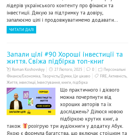
лідерів українського контенту про фінанси та
інвестиції. Дякую за підтримку та довіру,
запалюємо цілі і продовжуватимемо додавати…
ЧИТАТИ ДАЛІ
Запали цілі #90 Хороші інвестиції та
життя. Свіжа підбірка топ-книг
Roman Koshovskyy
27 Лютого, 2025
0
Персональні
Фінанси/Економіка
,
Творчість/Думки
,
Це цікаво
FIRE
,
Активність
,
Життя
,
інвестиції
,
Інвестування
,
книги
,
підбірка
Що практичного і дієвого
можна почерпнути від
хороших авторів та їх
досліджень? Ділюся новою
підбіркою крутих книг, а
також
розігрую три аудіокниги у додатку Абук.
Якою є формула багатства, що включає стоїцизм та