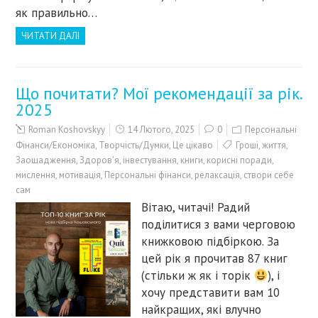
як правильно…
ЧИТАТИ ДАЛІ
Що почитати? Мої рекомендації за рік.
2025
Roman Koshovskyy
14 Лютого, 2025
0
Персональні
Фінанси/Економіка
,
Творчість/Думки
,
Це цікаво
Гроші
,
життя
,
Заощадження
,
Здоров'я
,
інвестування
,
книги
,
корисні поради
,
мислення
,
мотивація
,
Персональні фінанси
,
релаксація
,
створи себе
сам
Вітаю, читачі! Радий
поділитися з вами черговою
книжковою підбіркою. За
цей рік я прочитав 87 книг
(стільки ж як і торік
), і
хочу представити вам 10
найкращих, які влучно