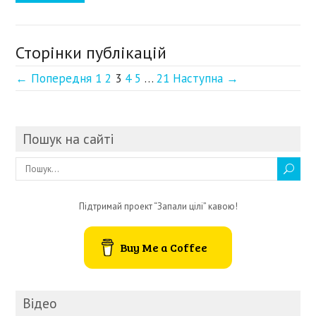
Сторінки публікацій
← Попередня
1
2
3
4
5
…
21
Наступна →
Пошук на сайті
Підтримай проект “Запали цілі” кавою!
Buy Me a Coffee
Відео