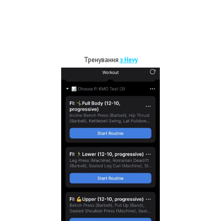
Тренування
з Hevy