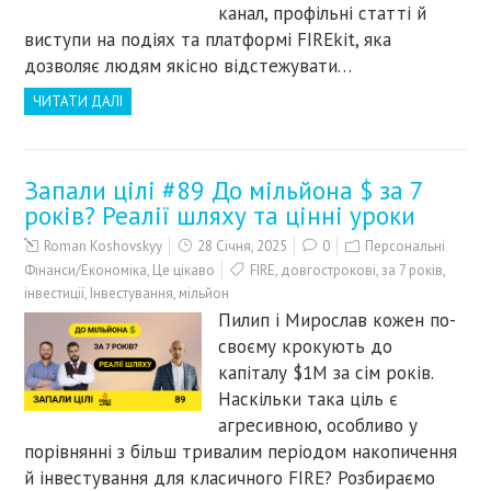
канал, профільні статті й
виступи на подіях та платформі FIREkit, якa
дозволяє людям якісно відстежувати…
ЧИТАТИ ДАЛІ
Запали цілі #89 До мільйона $ за 7
років? Реалії шляху та цінні уроки
Roman Koshovskyy
28 Січня, 2025
0
Персональні
Фінанси/Економіка
,
Це цікаво
FIRE
,
довгострокові
,
за 7 років
,
інвестиції
,
Інвестування
,
мільйон
Пилип і Мирослав кожен по-
своєму крокують до
капіталу $1M за сім років.
Наскільки така ціль є
агресивною, особливо у
порівнянні з більш тривалим періодом накопичення
й інвестування для класичного FIRE? Розбираємо