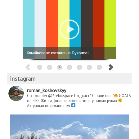
Кошовський: My Way
Instagram
roman_koshovskyy
Co-founder @firekit.space
Подкаст "Запали цілі!"
GOALS
on FIRE
Життя, фінанси, якість і зміст у ваших руках
Актуальні посилання тут