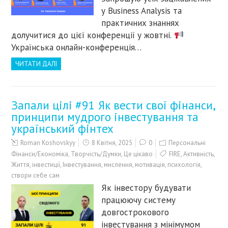
у Business Analysis та
практичних знаннях
долучитися до цієї конференції у жовтні.
Українська онлайн-конференція…
ЧИТАТИ ДАЛІ
Запали цілі #91 Як вести свої фінанси,
принципи мудрого інвестування та
український фінтех
Roman Koshovskyy
8 Квітня, 2025
0
Персональні
Фінанси/Економіка
,
Творчість/Думки
,
Це цікаво
FIRE
,
Активність
,
Життя
,
інвестиції
,
Інвестування
,
мислення
,
мотивація
,
психологія
,
створи себе сам
Як інвестору будувати
працюючу систему
довгострокового
інвестування з мінімумом