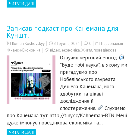
ЧИТАТИ ДАЛІ
Записав подкаст про Канемана для
Куншт!
Roman Koshovskyy
6 Грудня, 2024
0
Персональні
Фінанси/Економіка
відео
,
економіка
,
Життя
,
поведінкова
Озвучив черговий епізод
“Буде тобі наука”, в якому ми
пригадуємо про
Нобелівського лауреата
Деніела Канемана, його
здобутки та цікаві
дослідження й
спостереження.
Cлухаємо
про Канемана тут http://tiny.cc/Kahneman-BTN Мені
дуже імпонує поведінкова економіка та…
ЧИТАТИ ДАЛІ