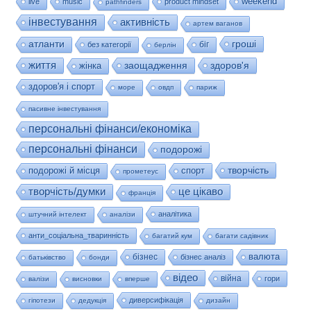
weekend
live
music
product mindset
pathfinders
інвестування
активність
артем ваганов
гроші
атланти
біг
без категорії
берлін
життя
заощадження
здоров'я
жінка
здоров'я і спорт
море
овдп
париж
пасивне інвестування
персональні фінанси/економіка
персональні фінанси
подорожі
творчість
подорожі й місця
спорт
прометеус
це цікаво
творчість/думки
франція
аналітика
штучний інтелект
аналізи
анти_соціальна_тваринність
багатий кум
багати садівник
валюта
бізнес
бізнес аналіз
батьківство
бонди
відео
війна
гори
валізи
висновки
вперше
диверсифікація
гіпотези
дедукція
дизайн