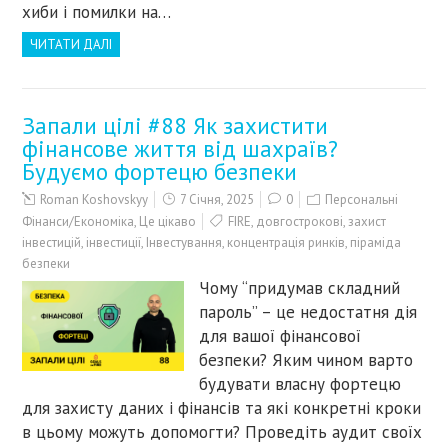
хиби і помилки на…
ЧИТАТИ ДАЛІ
Запали цілі #88 Як захистити
фінансове життя від шахраїв?
Будуємо фортецю безпеки
Roman Koshovskyy
7 Січня, 2025
0
Персональні
Фінанси/Економіка
,
Це цікаво
FIRE
,
довгострокові
,
захист
інвестицій
,
інвестиції
,
Інвестування
,
концентрація ринків
,
піраміда
безпеки
Чому “придумав складний
пароль” – це недостатня дія
для вашої фінансової
безпеки? Яким чином варто
будувати власну фортецю
для захисту даних і фінансів та які конкретні кроки
в цьому можуть допомогти? Проведіть аудит своїх