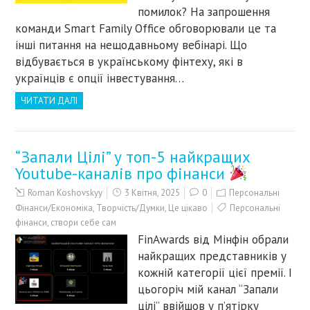
помилок? На запрошення
команди Smart Family Office обговорювали це та
інші питання на нещодавньому вебінарі. Що
відбувається в українському фінтеху, які в
українців є опції інвестування…
ЧИТАТИ ДАЛІ
“Запали Цілі” у топ-5 найкращих
Youtube-каналів про фінанси
Roman Koshovskyy
3 Квітня, 2025
0
Персональні
Фінанси/Економіка
,
Творчість/Думки
,
Це цікаво
Персональні
фінанси
,
створи себе сам
FinAwards від Мінфін обрали
найкращих представників у
кожній категорії цієї премії. І
цьогоріч мій канал “Запали
цілі” ввійшов у п’ятірку