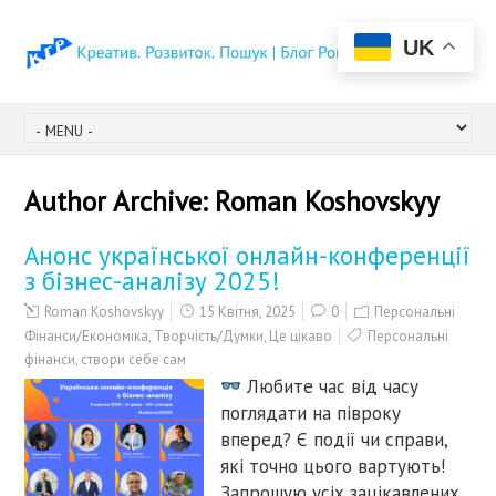
UK
Author Archive:
Roman Koshovskyy
Анонс української онлайн-конференції
з бізнес-аналізу 2025!
Roman Koshovskyy
15 Квітня, 2025
0
Персональні
Фінанси/Економіка
,
Творчість/Думки
,
Це цікаво
Персональні
фінанси
,
створи себе сам
Любите час від часу
поглядати на півроку
вперед? Є події чи справи,
які точно цього вартують!
Запрошую усіх зацікавлених