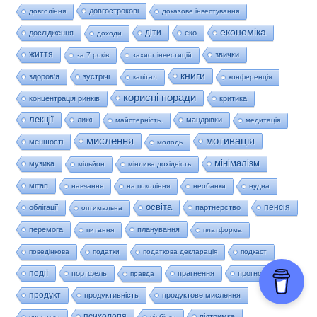
довгострокові
довгоління
доказове інвестування
економіка
діти
дослідження
еко
доходи
життя
звички
за 7 років
захист інвестицій
книги
здоров'я
зустрічі
капітал
конференція
корисні поради
концентрація ринків
критика
лекції
лижі
мандрівки
майстерність.
медитація
мислення
мотивація
меншості
молодь
мінімалізм
музика
мільйон
мінлива дохідність
мітап
навчання
на покоління
необанки
нудна
освіта
пенсія
облігації
партнерство
оптимальна
перемога
планування
питання
платформа
поведінкова
податки
податкова декларація
подкаст
події
портфель
прагнення
прогнози
правда
продукт
продуктивність
продуктове мислення
психологія
підтримка
просадка
підбірка