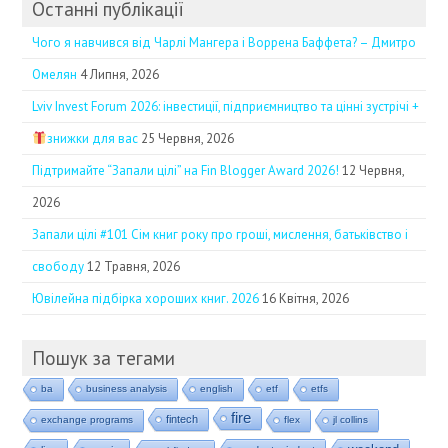
Останні публікації
Чого я навчився від Чарлі Мангера і Воррена Баффета? – Дмитро
Омелян
4 Липня, 2026
Lviv Invest Forum 2026: інвестиції, підприємництво та цінні зустрічі +
знижки для вас
25 Червня, 2026
Підтримайте “Запали цілі” на Fin Blogger Award 2026!
12 Червня,
2026
Запали цілі #101 Сім книг року про гроші, мислення, батьківство і
свободу
12 Травня, 2026
Ювілейна підбірка хороших книг. 2026
16 Квітня, 2026
Пошук за тегами
ba
business analysis
english
etf
etfs
fire
fintech
exchange programs
flex
jl collins