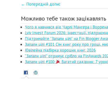
← Попередній допис
Можливо тебе також зацікавлять 
Чого я навчився від Чарлі Мангера і Ворре
Lviv Invest Forum 2026: інвестиції, підприємн
Підтримайте “Запали цілі” на Fin Blogger Awa
Запали цілі #101 Сім книг року про гроші, ми
Ювілейна підбірка хороших книг. 2026
“Запали цілі” отримує срібло на FinAwards 20
Запали цілі #100
Багатий садівник: 7 урокі