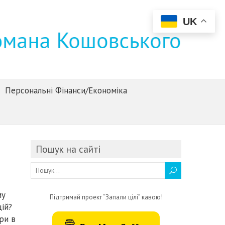
UK
Персональні Фінанси/Економіка
Пошук на сайті
му
Підтримай проект “Запали цілі” кавою!
ій?
ри в