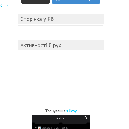
ис →
Cторінка у FB
Активності й рух
Тренування
з Hevy