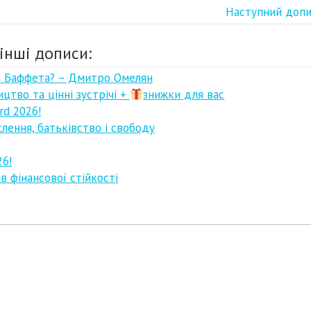
Наступний доп
інші дописи:
на Баффета? – Дмитро Омелян
ицтво та цінні зустрічі +
знижки для вас
rd 2026!
слення, батьківство і свободу
26!
в фінансової стійкості