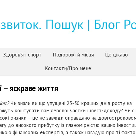
Здоров’я і спорт
Подорожі й місця
Це цікаво
Контакти/Про мене
ї – яскраве життя
rket?
Чи знали ви що упущені 25-30 кращих днів росту на
 можуть коштувати вам левової частки інвест-доходу? Чи є
исокі ризики – це не завжди оправдано на довгостроково
агу до високого прибутку із планомірністю ваших інвестиц
икою фінансових експертів, а також нагадую про ті факто