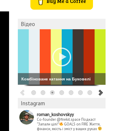
Buy Me a Coffee
Відео
Комбіноване катання на Буковелі
Instagram
roman_koshovskyy
Co-founder @firekit.space
Подкаст
"Запали цілі!"
GOALS on FIRE
Життя,
фінанси, якість і зміст у ваших руках