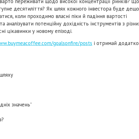
 варто переживати щодо високої концентрації ринків? Щ
тупне десятиліття? Як шлях кожного інвестора буде дещо
атися, коли проходимо власні піки й падіння вартості
та аналізувати потенційну дохідність інструментів з різни
ні цікавинки у новому епізоді.
www.buymeacoffee.com/goalsonfire/posts
і отримай додатко
 шляху
дніх значень”
в?