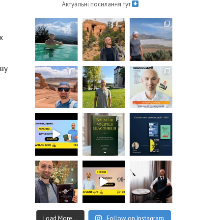
о
Актуальні посилання тут
х
ву
Load More...
Follow on Instagram