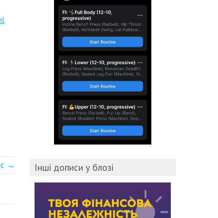
ml
ис →
Інші дописи у блозі