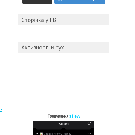
Cторінка у FB
Активності й рух
-
Тренування
з Hevy