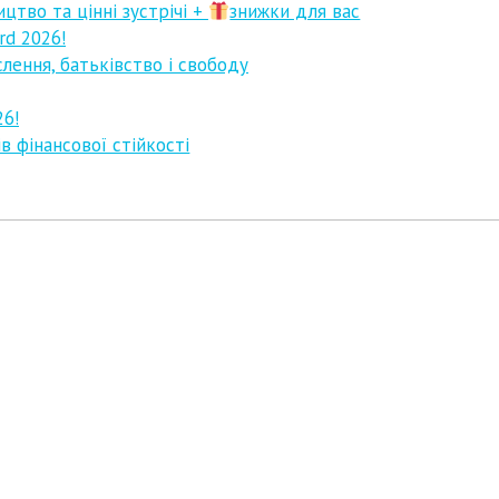
ицтво та цінні зустрічі +
знижки для вас
rd 2026!
слення, батьківство і свободу
26!
в фінансової стійкості