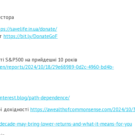
естора
ps://savelife.in.ua/donate/
ут
https://bit.ly/DonateGoF
ті S&P500 на прийдешні 10 років
h/en/reports/2024/10/18/29e68989-0d2c-4960-bd4b-
interest.blog/path-dependence/
ої дохідності
https://awealthofcommonsense.com/2024/10/3
decade-may-bring-lower-returns-and-what-it-means-for-you