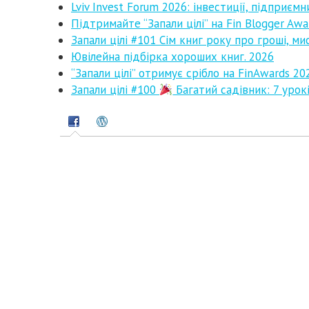
Lviv Invest Forum 2026: інвестиції, підприємн
Підтримайте “Запали цілі” на Fin Blogger Awa
Запали цілі #101 Сім книг року про гроші, ми
Ювілейна підбірка хороших книг. 2026
“Запали цілі” отримує срібло на FinAwards 20
Запали цілі #100
Багатий садівник: 7 урокі