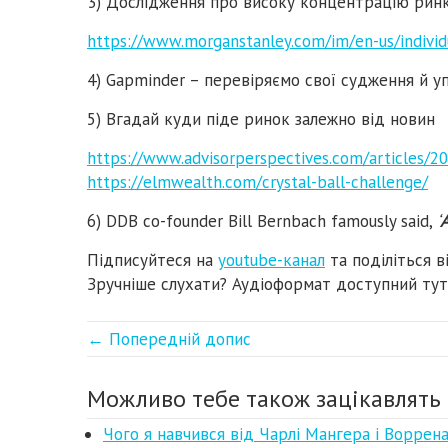
3) Дослідження про високу концентрацію ринк
https://www.morganstanley.com/im/en-us/individu
4) Gapminder – перевіряємо свої судження й 
5) Вгадай куди піде ринок залежно від новин
https://www.advisorperspectives.com/articles/20
https://elmwealth.com/crystal-ball-challenge/
6) DDB co-founder Bill Bernbach famously said,
‘
A
Підписуйтеся на
youtube-канал
та поділіться в
Зручніше слухати? Аудіоформат доступний ту
← Попередній допис
Можливо тебе також зацікавлять 
Чого я навчився від Чарлі Мангера і Ворре