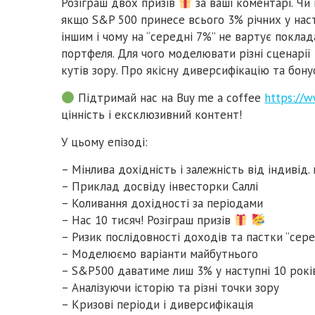
Розіграш двох призів
за ваші коментарі. Чи
якщо S&P 500 принесе всього 3% річних у нас
іншим і чому на “середні 7%” не вартує поклад
портфеля. Для чого моделювати різні сценарії 
кутів зору. Про якісну диверсифікацію та бонус
Підтримай нас на Buy me a coffee
https://
цінність і ексклюзивний контент!
У цьому епізоді:
– Мінлива дохідність і залежність від індивід.
– Приклад досвіду інвесторки Саллі
– Коливання дохідності за періодами
– Нас 10 тисяч! Розіграш призів
– Ризик послідовності доходів та пастки “сере
– Моделюємо варіанти майбутнього
– S&P500 даватиме лиш 3% у наступні 10 рокі
– Аналізуючи історію та різні точки зору
– Кризові періоди і диверсифікація