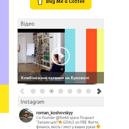
Buy Me a Coffee
Відео
Комбіноване катання на Буковелі
Instagram
roman_koshovskyy
Co-founder @firekit.space
Подкаст
"Запали цілі!"
GOALS on FIRE
Життя,
фінанси, якість і зміст у ваших руках