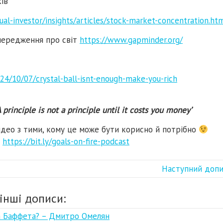
ів
al-investor/insights/articles/stock-market-concentration.ht
упередження про світ
https://www.gapminder.org/
24/10/07/crystal-ball-isnt-enough-make-you-rich
 principle is not a principle until it costs you money’
ідео з тими, кому це може бути корисно й потрібно
т
https://bit.ly/goals-on-fire-podcast
Наступний доп
інші дописи:
на Баффета? – Дмитро Омелян