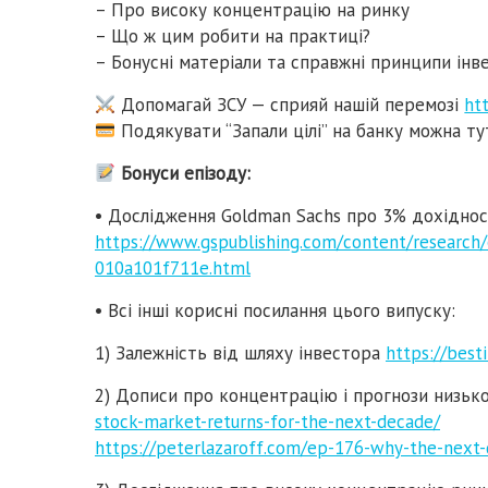
– Про високу концентрацію на ринку
– Що ж цим робити на практиці?
– Бонусні матеріали та справжні принципи інв
Допомагай ЗСУ — сприяй нашій перемозі
htt
Подякувати “Запали цілі” на банку можна т
Бонуси епізоду:
• Дослідження Goldman Sachs про 3% дохіднос
https://www.gspublishing.com/content/researc
010a101f711e.html
• Всі інші корисні посилання цього випуску:
1) Залежність від шляху інвестора
https://best
2) Дописи про концентрацію і прогнози низьк
stock-market-returns-for-the-next-decade/
https://peterlazaroff.com/ep-176-why-the-next-