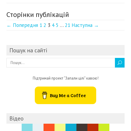
Сторінки публікацій
← Попередня
1
2
3
4
5
…
21
Наступна →
Пошук на сайті
Підтримай проект “Запали цілі” кавою!
Buy Me a Coffee
Відео