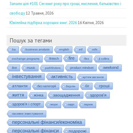
Запали цілі #101 Сім книг року про гроші, мислення, батьківство і
свободу
12 Травня, 2026
Ювілейна підбірка хороших книг. 2026
16 Квітня, 2026
Пошук за тегами
ba
business analysis
english
etf
etfs
fire
fintech
exchange programs
flex
jl collins
weekend
live
music
product mindset
pathfinders
інвестування
активність
артем ваганов
гроші
атланти
біг
без категорії
берлін
життя
заощадження
здоров'я
жінка
здоров'я і спорт
море
овдп
париж
пасивне інвестування
персональні фінанси/економіка
персональні фінанси
подорожі