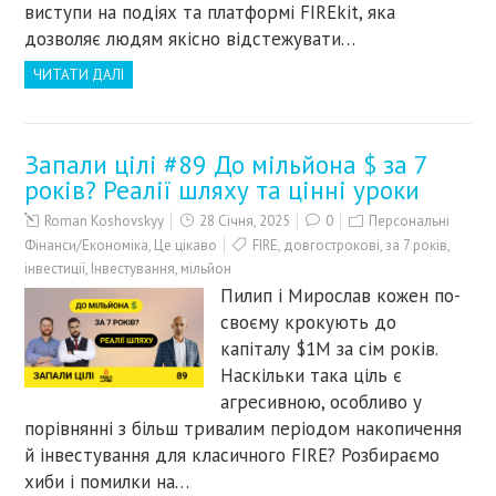
виступи на подіях та платформі FIREkit, якa
дозволяє людям якісно відстежувати…
ЧИТАТИ ДАЛІ
Запали цілі #89 До мільйона $ за 7
років? Реалії шляху та цінні уроки
Roman Koshovskyy
28 Січня, 2025
0
Персональні
Фінанси/Економіка
,
Це цікаво
FIRE
,
довгострокові
,
за 7 років
,
інвестиції
,
Інвестування
,
мільйон
Пилип і Мирослав кожен по-
своєму крокують до
капіталу $1M за сім років.
Наскільки така ціль є
агресивною, особливо у
порівнянні з більш тривалим періодом накопичення
й інвестування для класичного FIRE? Розбираємо
хиби і помилки на…