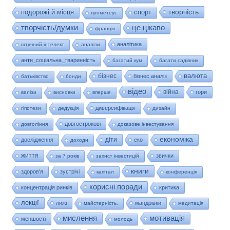
творчість
подорожі й місця
спорт
прометеус
це цікаво
творчість/думки
франція
аналітика
штучний інтелект
аналізи
анти_соціальна_тваринність
багатий кум
багати садівник
валюта
бізнес
бізнес аналіз
батьківство
бонди
відео
війна
гори
валізи
висновки
вперше
диверсифікація
гіпотези
дедукція
дизайн
довгострокові
довгоління
доказове інвестування
економіка
діти
дослідження
еко
доходи
життя
звички
за 7 років
захист інвестицій
книги
здоров'я
зустрічі
капітал
конференція
корисні поради
концентрація ринків
критика
лекції
лижі
мандрівки
майстерність.
медитація
мислення
мотивація
меншості
молодь