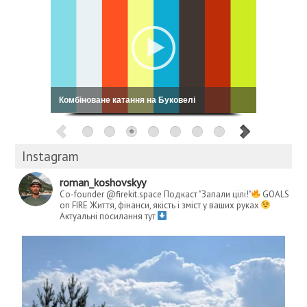
Кошовський: My Way
Instagram
roman_koshovskyy
Co-founder @firekit.space
Подкаст "Запали цілі!"
GOALS
on FIRE
Життя, фінанси, якість і зміст у ваших руках
Актуальні посилання тут