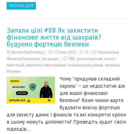
ЧИТАТИ ДАЛІ
Запали цілі #88 Як захистити
фінансове життя від шахраїв?
Будуємо фортецю безпеки
Roman Koshovskyy
7 Січня, 2025
0
Персональні
Фінанси/Економіка
,
Це цікаво
FIRE
,
довгострокові
,
захист
інвестицій
,
інвестиції
,
Інвестування
,
концентрація ринків
,
піраміда
безпеки
Чому “придумав складний
пароль” – це недостатня дія
для вашої фінансової
безпеки? Яким чином варто
будувати власну фортецю
для захисту даних і фінансів та які конкретні кроки
в цьому можуть допомогти? Проведіть аудит своїх
підходів…