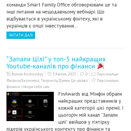
команди Smart Family Office обговорювали це та
інші питання на нещодавньому вебінарі. Що
відбувається в українському фінтеху, які в
українців є опції інвестування…
ЧИТАТИ ДАЛІ
“Запали Цілі” у топ-5 найкращих
Youtube-каналів про фінанси
Roman Koshovskyy
3 Квітня, 2025
0
Персональні
Фінанси/Економіка
,
Творчість/Думки
,
Це цікаво
Персональні
фінанси
,
створи себе сам
FinAwards від Мінфін обрали
найкращих представників у
кожній категорії цієї премії. І
цьогоріч мій канал “Запали
цілі” ввійшов у п’ятірку
лідерів українського контенту про фінанси та