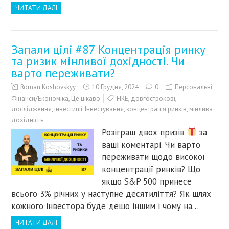
ЧИТАТИ ДАЛІ
Запали цілі #87 Концентрація ринку
та ризик мінливої дохідності. Чи
варто переживати?
Roman Koshovskyy
10 Грудня, 2024
0
Персональні
Фінанси/Економіка
,
Це цікаво
FIRE
,
довгострокові
,
дослідження
,
інвестиції
,
Інвестування
,
концентрація ринків
,
мінлива
дохідність
Розіграш двох призів
за
ваші коментарі. Чи варто
переживати щодо високої
концентрації ринків? Що
якщо S&P 500 принесе
всього 3% річних у наступне десятиліття? Як шлях
кожного інвестора буде дещо іншим і чому на…
ЧИТАТИ ДАЛІ