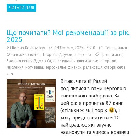
ЧИТАТИ ДАЛІ
Що почитати? Мої рекомендації за рік.
2025
Roman Koshovskyy
14 Лютого, 2025
0
Персональні
Фінанси/Економіка
,
Творчість/Думки
,
Це цікаво
Гроші
,
життя
,
Заощадження
,
Здоров'я
,
інвестування
,
книги
,
корисні поради
,
мислення
,
мотивація
,
Персональні фінанси
,
релаксація
,
створи себе
сам
Вітаю, читачі! Радий
поділитися з вами черговою
книжковою підбіркою. За
цей рік я прочитав 87 книг
(стільки ж як і торік
), і
хочу представити вам 10
найкращих, які влучно
надихнули та чимось вразили