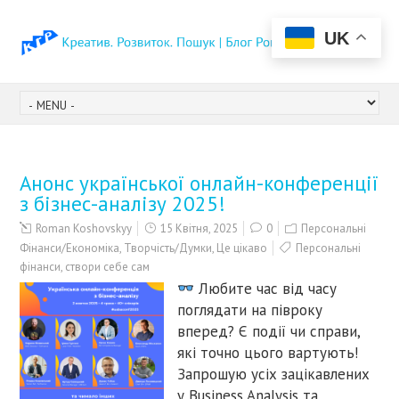
UK
Анонс української онлайн-конференції
з бізнес-аналізу 2025!
Roman Koshovskyy
15 Квітня, 2025
0
Персональні
Фінанси/Економіка
,
Творчість/Думки
,
Це цікаво
Персональні
фінанси
,
створи себе сам
Любите час від часу
поглядати на півроку
вперед? Є події чи справи,
які точно цього вартують!
Запрошую усіх зацікавлених
у Business Analysis та