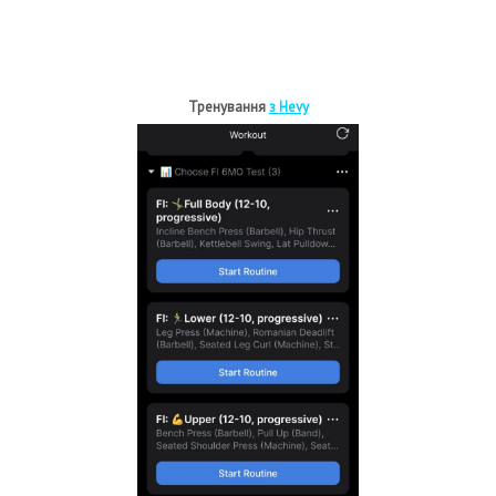
Тренування
з Hevy