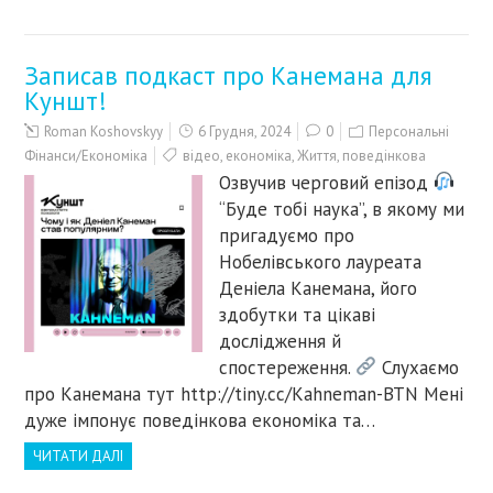
Записав подкаст про Канемана для
Куншт!
Roman Koshovskyy
6 Грудня, 2024
0
Персональні
Фінанси/Економіка
відео
,
економіка
,
Життя
,
поведінкова
Озвучив черговий епізод
“Буде тобі наука”, в якому ми
пригадуємо про
Нобелівського лауреата
Деніела Канемана, його
здобутки та цікаві
дослідження й
спостереження.
Cлухаємо
про Канемана тут http://tiny.cc/Kahneman-BTN Мені
дуже імпонує поведінкова економіка та…
ЧИТАТИ ДАЛІ