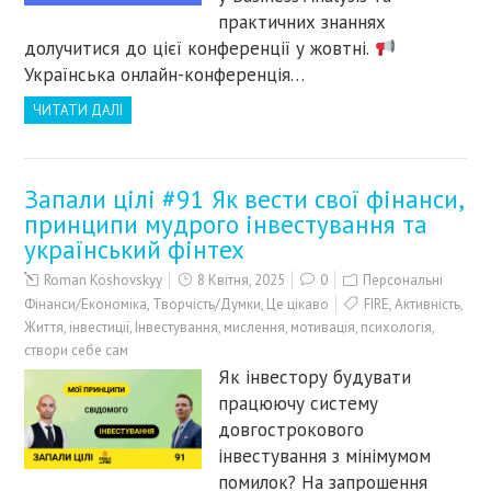
практичних знаннях
долучитися до цієї конференції у жовтні.
Українська онлайн-конференція…
ЧИТАТИ ДАЛІ
Запали цілі #91 Як вести свої фінанси,
принципи мудрого інвестування та
український фінтех
Roman Koshovskyy
8 Квітня, 2025
0
Персональні
Фінанси/Економіка
,
Творчість/Думки
,
Це цікаво
FIRE
,
Активність
,
Життя
,
інвестиції
,
Інвестування
,
мислення
,
мотивація
,
психологія
,
створи себе сам
Як інвестору будувати
працюючу систему
довгострокового
інвестування з мінімумом
помилок? На запрошення