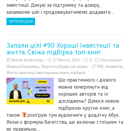
інвестиції. Дякую за підтримку та довіру,
запалюємо цілі і продовжуватимемо додавати…
ЧИТАТИ ДАЛІ
Запали цілі #90 Хороші інвестиції та
життя. Свіжа підбірка топ-книг
Roman Koshovskyy
27 Лютого, 2025
0
Персональні
Фінанси/Економіка
,
Творчість/Думки
,
Це цікаво
FIRE
,
Активність
,
Життя
,
інвестиції
,
Інвестування
,
книги
,
підбірка
Що практичного і дієвого
можна почерпнути від
хороших авторів та їх
досліджень? Ділюся новою
підбіркою крутих книг, а
також
розігрую три аудіокниги у додатку Абук.
Якою є формула багатства, що включає стоїцизм та
як правильно…