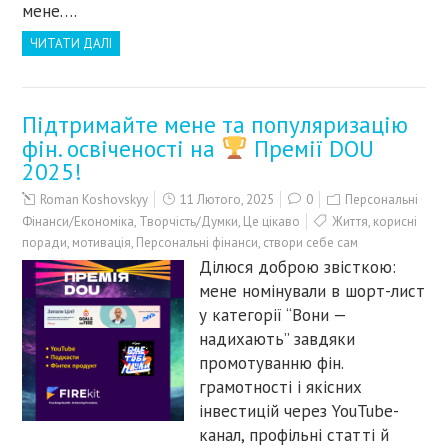
мене….
ЧИТАТИ ДАЛІ
Підтримайте мене та популяризацію
фін. освіченості на
Премії DOU
2025!
Roman Koshovskyy
11 Лютого, 2025
0
Персональні
Фінанси/Економіка
,
Творчість/Думки
,
Це цікаво
Життя
,
корисні
поради
,
мотивація
,
Персональні фінанси
,
створи себе сам
Ділюся доброю звісткою:
мене номінували в шорт-лист
у категорії “Вони —
надихають” завдяки
промотуванню фін.
грамотності і якісних
інвестицій через YouTube-
канал, профільні статті й