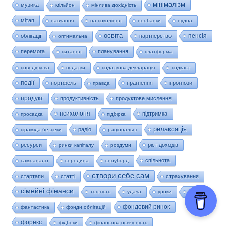
мінімалізм
музика
мільйон
мінлива дохідність
мітап
навчання
на покоління
необанки
нудна
освіта
пенсія
облігації
партнерство
оптимальна
перемога
планування
питання
платформа
поведінкова
податки
податкова декларація
подкаст
події
портфель
прагнення
прогнози
правда
продукт
продуктивність
продуктове мислення
психологія
підтримка
просадка
підбірка
релаксація
радіо
піраміда безпеки
раціональні
ресурси
ріст доходів
ринки капіталу
роздуми
спільнота
самоаналіз
середина
сноуборд
створи себе сам
стартапи
статті
страхування
сімейні фінанси
топ-гість
удача
уроки
успіх
фондовий ринок
фантастика
фонди облігацій
форекс
фідбеки
фінансова освіченість