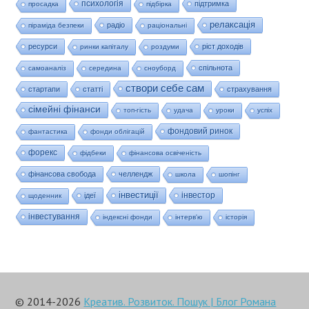
психологія
підтримка
просадка
підбірка
релаксація
радіо
піраміда безпеки
раціональні
ресурси
ріст доходів
ринки капіталу
роздуми
спільнота
самоаналіз
середина
сноуборд
створи себе сам
стартапи
статті
страхування
сімейні фінанси
топ-гість
удача
уроки
успіх
фондовий ринок
фантастика
фонди облігацій
форекс
фідбеки
фінансова освіченість
фінансова свобода
челлендж
школа
шопінг
інвестиції
інвестор
ідеї
щоденник
інвестування
індексні фонди
інтерв'ю
історія
© 2014-2026
Креатив. Розвиток. Пошук | Блог Романа