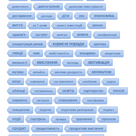
довгострокові
довгоління
доказове інвестування
економіка
діти
дослідження
еко
доходи
життя
звички
за 7 років
захист інвестицій
книги
здоров'я
зустрічі
капітал
конференція
корисні поради
концентрація ринків
критика
лекції
лижі
мандрівки
майстерність.
медитація
мислення
мотивація
меншості
молодь
мінімалізм
музика
мільйон
мінлива дохідність
мітап
навчання
на покоління
необанки
нудна
освіта
пенсія
облігації
партнерство
оптимальна
перемога
планування
питання
платформа
поведінкова
податки
податкова декларація
подкаст
події
портфель
прагнення
прогнози
правда
продукт
продуктивність
продуктове мислення