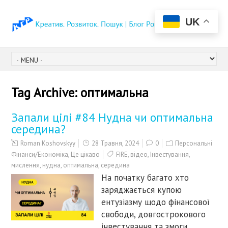
UK
Tag Archive:
оптимальна
Запали цілі #84 Нудна чи оптимальна
середина?
Roman Koshovskyy
28 Травня, 2024
0
Персональні
Фінанси/Економіка
,
Це цікаво
FIRE
,
відео
,
Інвестування
,
мислення
,
нудна
,
оптимальна
,
середина
На початку багато хто
заряджається купою
ентузіазму щодо фінансової
свободи, довгострокового
інвестування та змоги