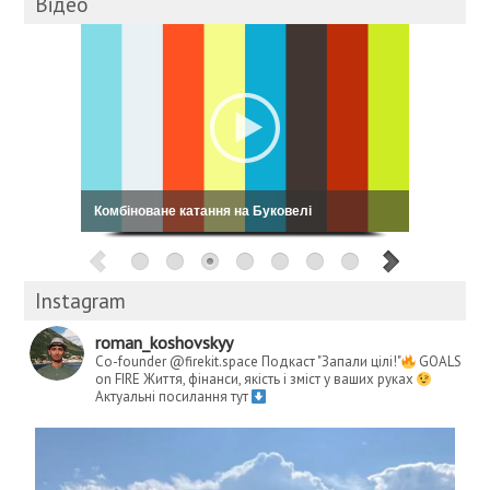
Відео
Комбіноване катання на Буковелі
Instagram
roman_koshovskyy
Co-founder @firekit.space
Подкаст "Запали цілі!"
GOALS
on FIRE
Життя, фінанси, якість і зміст у ваших руках
Актуальні посилання тут