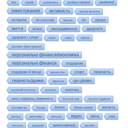
weekend
live
music
product mindset
pathfinders
інвестування
активність
артем ваганов
гроші
атланти
біг
без категорії
берлін
життя
заощадження
здоров'я
жінка
здоров'я і спорт
море
овдп
париж
пасивне інвестування
персональні фінанси/економіка
персональні фінанси
подорожі
творчість
подорожі й місця
спорт
прометеус
це цікаво
творчість/думки
франція
аналітика
штучний інтелект
аналізи
анти_соціальна_тваринність
багатий кум
багати садівник
валюта
бізнес
бізнес аналіз
батьківство
бонди
відео
війна
гори
валізи
висновки
вперше
диверсифікація
гіпотези
дедукція
дизайн