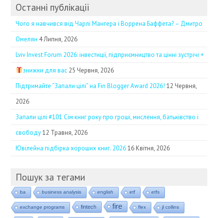
Останні публікації
Чого я навчився від Чарлі Мангера і Воррена Баффета? – Дмитро
Омелян
4 Липня, 2026
Lviv Invest Forum 2026: інвестиції, підприємництво та цінні зустрічі +
знижки для вас
25 Червня, 2026
Підтримайте “Запали цілі” на Fin Blogger Award 2026!
12 Червня,
2026
Запали цілі #101 Сім книг року про гроші, мислення, батьківство і
свободу
12 Травня, 2026
Ювілейна підбірка хороших книг. 2026
16 Квітня, 2026
Пошук за тегами
ba
business analysis
english
etf
etfs
fire
fintech
exchange programs
flex
jl collins