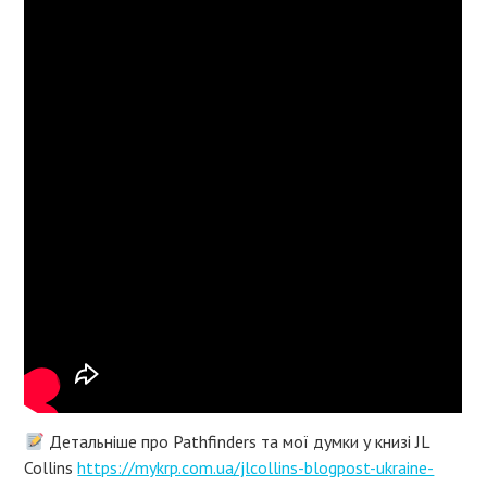
Детальніше про Pathfinders та мої думки у книзі JL
Collins
https://mykrp.com.ua/jlcollins-blogpost-ukraine-