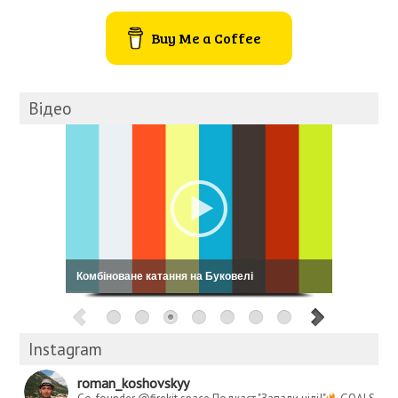
Buy Me a Coffee
Відео
Кошовський: My Way
Instagram
roman_koshovskyy