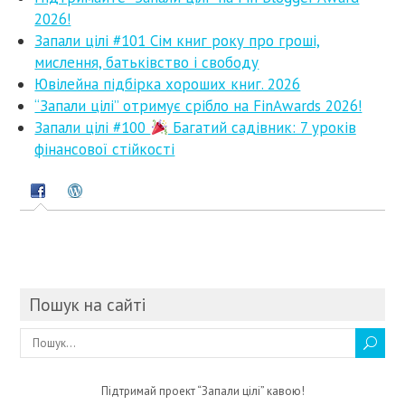
2026!
Запали цілі #101 Сім книг року про гроші,
мислення, батьківство і свободу
Ювілейна підбірка хороших книг. 2026
“Запали цілі” отримує срібло на FinAwards 2026!
Запали цілі #100
Багатий садівник: 7 уроків
фінансової стійкості
Пошук на сайті
Підтримай проект “Запали цілі” кавою!