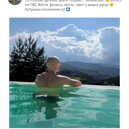
Co-founder @firekit.space
Подкаст "Запали цілі!"
GOALS
on FIRE
Життя, фінанси, якість і зміст у ваших руках
Актуальні посилання тут