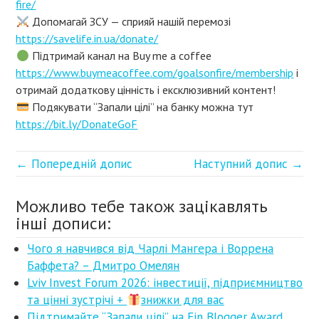
fire/
Допомагай ЗСУ — сприяй нашій перемозі
https://savelife.in.ua/donate/
Підтримай канал на Buy me a coffee
https://www.buymeacoffee.com/goalsonfire/membership
і
отримай додаткову цінність і ексклюзивний контент!
Подякувати “Запали цілі” на банку можна тут
https://bit.ly/DonateGoF
← Попередній допис
Наступний допис →
Можливо тебе також зацікавлять
інші дописи:
Чого я навчився від Чарлі Мангера і Воррена
Баффета? – Дмитро Омелян
Lviv Invest Forum 2026: інвестиції, підприємництво
та цінні зустрічі +
знижки для вас
Підтримайте “Запали цілі” на Fin Blogger Award