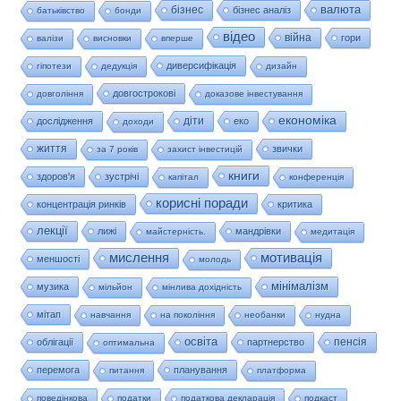
валюта
бізнес
бізнес аналіз
батьківство
бонди
відео
війна
гори
валізи
висновки
вперше
диверсифікація
гіпотези
дедукція
дизайн
довгострокові
довгоління
доказове інвестування
економіка
діти
дослідження
еко
доходи
життя
звички
за 7 років
захист інвестицій
книги
здоров'я
зустрічі
капітал
конференція
корисні поради
концентрація ринків
критика
лекції
лижі
мандрівки
майстерність.
медитація
мислення
мотивація
меншості
молодь
мінімалізм
музика
мільйон
мінлива дохідність
мітап
навчання
на покоління
необанки
нудна
освіта
пенсія
облігації
партнерство
оптимальна
перемога
планування
питання
платформа
поведінкова
податки
податкова декларація
подкаст