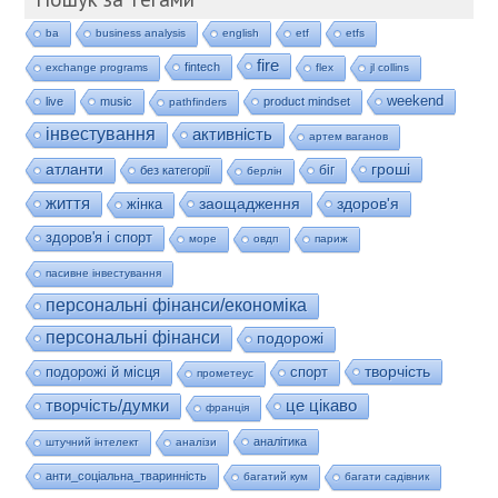
ba
business analysis
english
etf
etfs
fire
fintech
exchange programs
flex
jl collins
weekend
live
music
product mindset
pathfinders
інвестування
активність
артем ваганов
гроші
атланти
біг
без категорії
берлін
життя
заощадження
здоров'я
жінка
здоров'я і спорт
море
овдп
париж
пасивне інвестування
персональні фінанси/економіка
персональні фінанси
подорожі
творчість
подорожі й місця
спорт
прометеус
це цікаво
творчість/думки
франція
аналітика
штучний інтелект
аналізи
анти_соціальна_тваринність
багатий кум
багати садівник