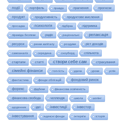
події
портфель
прагнення
прогнози
правда
продукт
продуктивність
продуктове мислення
психологія
підтримка
просадка
підбірка
релаксація
радіо
піраміда безпеки
раціональні
ресурси
ріст доходів
ринки капіталу
роздуми
спільнота
самоаналіз
середина
сноуборд
створи себе сам
стартапи
статті
страхування
сімейні фінанси
топ-гість
удача
уроки
успіх
фондовий ринок
фантастика
фонди облігацій
форекс
фідбеки
фінансова освіченість
фінансова свобода
челлендж
школа
шопінг
інвестиції
інвестор
ідеї
щоденник
інвестування
індексні фонди
інтерв'ю
історія