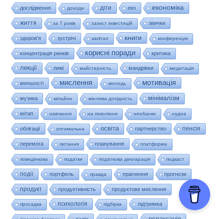
економіка
діти
дослідження
еко
доходи
життя
звички
за 7 років
захист інвестицій
книги
здоров'я
зустрічі
капітал
конференція
корисні поради
концентрація ринків
критика
лекції
лижі
мандрівки
майстерність.
медитація
мислення
мотивація
меншості
молодь
мінімалізм
музика
мільйон
мінлива дохідність
мітап
навчання
на покоління
необанки
нудна
освіта
пенсія
облігації
партнерство
оптимальна
перемога
планування
питання
платформа
поведінкова
податки
податкова декларація
подкаст
події
портфель
прагнення
прогнози
правда
продукт
продуктивність
продуктове мислення
психологія
підтримка
просадка
підбірка
релаксація