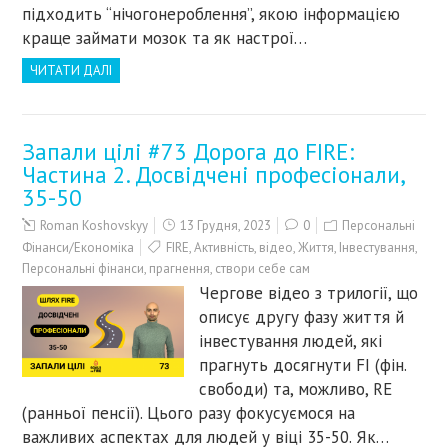
підходить “нічогонероблення”, якою інформацією
краще займати мозок та як настрої…
ЧИТАТИ ДАЛІ
Запали цілі #73 Дорога до FIRE:
Частина 2. Досвідчені професіонали,
35-50
Roman Koshovskyy
13 Грудня, 2023
0
Персональні
Фінанси/Економіка
FIRE
,
Активність
,
відео
,
Життя
,
Інвестування
,
Персональні фінанси
,
прагнення
,
створи себе сам
Чергове відео з трилогії, що
описує другу фазу життя й
інвестування людей, які
прагнуть досягнути FI (фін.
свободи) та, можливо, RE
(ранньої пенсії). Цього разу фокусуємося на
важливих аспектах для людей у віці 35-50. Як…