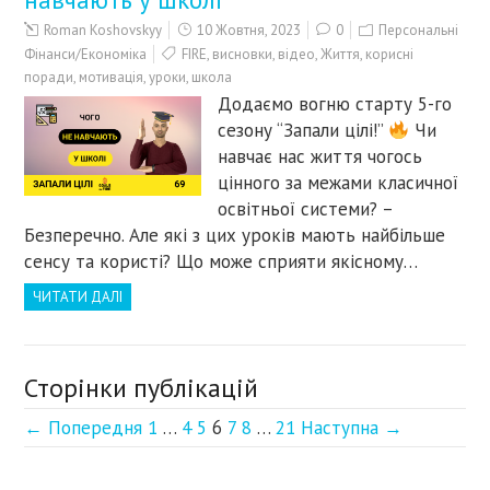
Roman Koshovskyy
10 Жовтня, 2023
0
Персональні
Фінанси/Економіка
FIRE
,
висновки
,
відео
,
Життя
,
корисні
поради
,
мотивація
,
уроки
,
школа
Додаємо вогню старту 5-го
сезону “Запали цілі!”
Чи
навчає нас життя чогось
цінного за межами класичної
освітньої системи? –
Безперечно. Але які з цих уроків мають найбільше
сенсу та користі? Що може сприяти якісному…
ЧИТАТИ ДАЛІ
Сторінки публікацій
← Попередня
1
…
4
5
6
7
8
…
21
Наступна →