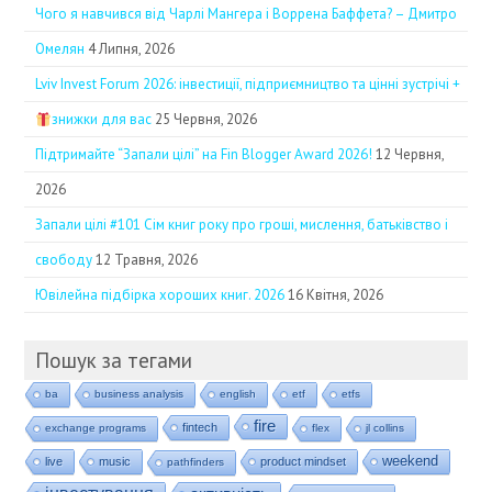
Чого я навчився від Чарлі Мангера і Воррена Баффета? – Дмитро
Омелян
4 Липня, 2026
Lviv Invest Forum 2026: інвестиції, підприємництво та цінні зустрічі +
знижки для вас
25 Червня, 2026
Підтримайте “Запали цілі” на Fin Blogger Award 2026!
12 Червня,
2026
Запали цілі #101 Сім книг року про гроші, мислення, батьківство і
свободу
12 Травня, 2026
Ювілейна підбірка хороших книг. 2026
16 Квітня, 2026
Пошук за тегами
ba
business analysis
english
etf
etfs
fire
fintech
exchange programs
flex
jl collins
weekend
live
music
product mindset
pathfinders