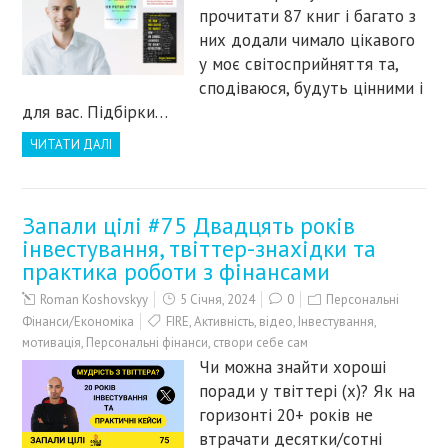
прочитати 87 книг і багато з
них додали чимало цікавого
у моє світосприйняття та,
сподіваюся, будуть цінними і
для вас. Підбірки…
ЧИТАТИ ДАЛІ
Запали цілі #75 Двадцять років
інвестування, твіттер-знахідки та
практика роботи з фінансами
Roman Koshovskyy
5 Січня, 2024
0
Персональні
Фінанси/Економіка
FIRE
,
Активність
,
відео
,
Інвестування
,
мотивація
,
Персональні фінанси
,
створи себе сам
Чи можна знайти хороші
поради у твіттері (х)? Як на
горизонті 20+ років не
втрачати десятки/сотні