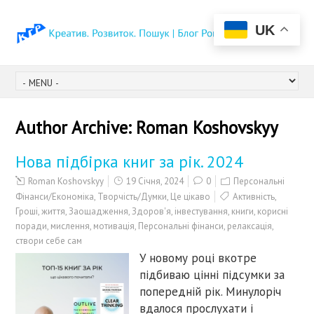
UK
Author Archive:
Roman Koshovskyy
Нова підбірка книг за рік. 2024
Roman Koshovskyy
19 Січня, 2024
0
Персональні
Фінанси/Економіка
,
Творчість/Думки
,
Це цікаво
Активність
,
Гроші
,
життя
,
Заощадження
,
Здоров'я
,
інвестування
,
книги
,
корисні
поради
,
мислення
,
мотивація
,
Персональні фінанси
,
релаксація
,
створи себе сам
У новому році вкотре
підбиваю цінні підсумки за
попередній рік. Минулоріч
вдалося прослухати і