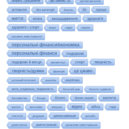
інвестування
активність
артем ваганов
гроші
атланти
біг
без категорії
берлін
життя
заощадження
здоров'я
жінка
здоров'я і спорт
море
овдп
париж
пасивне інвестування
персональні фінанси/економіка
персональні фінанси
подорожі
творчість
подорожі й місця
спорт
прометеус
це цікаво
творчість/думки
франція
аналітика
штучний інтелект
аналізи
анти_соціальна_тваринність
багатий кум
багати садівник
валюта
бізнес
бізнес аналіз
батьківство
бонди
відео
війна
гори
валізи
висновки
вперше
диверсифікація
гіпотези
дедукція
дизайн
довгострокові
довгоління
доказове інвестування