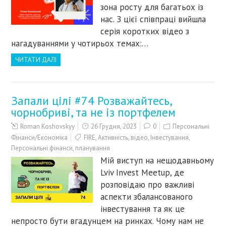
зона росту для багатьох із
нас. З цієї співпраці вийшла
серія коротких відео з
нагадуваннями у чотирьох темах:…
ЧИТАТИ ДАЛІ
Запали цілі #74 Розважайтесь,
чорнобриві, та не із портфелем
Roman Koshovskyy
26 Грудня, 2023
0
Персональні
Фінанси/Економіка
FIRE
,
Активність
,
відео
,
Інвестування
,
Персональні фінанси
,
планування
Мій виступ на нещодавньому
Lviv Invest Meetup, де
розповідаю про важливі
аспекти збалансованого
інвестування та як це
непросто бути вгадунцем на ринках. Чому нам не