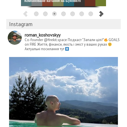
Кошовський: My Way
Instagram
roman_koshovskyy
Co-founder @firekit.space
Подкаст "Запали цілі!"
GOALS
on FIRE
Життя, фінанси, якість і зміст у ваших руках
Актуальні посилання тут