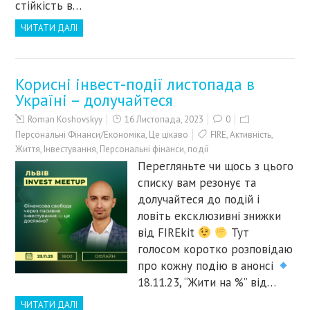
стійкість в…
ЧИТАТИ ДАЛІ
Корисні інвест-події листопада в
Україні – долучайтеся
Roman Koshovskyy
16 Листопада, 2023
0
Персональні Фінанси/Економіка
,
Це цікаво
FIRE
,
Активність
,
Життя
,
Інвестування
,
Персональні фінанси
,
події
Перегляньте чи щось з цього
списку вам резонує та
долучайтеся до подій і
ловіть ексклюзивні знижки
від FIREkit
Тут
голосом коротко розповідаю
про кожну подію в анонсі
18.11.23, “Жити на %” від…
ЧИТАТИ ДАЛІ