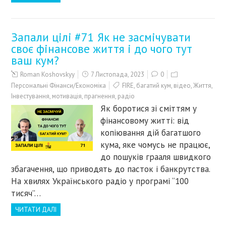
Запали цілі #71 Як не засмічувати
своє фінансове життя і до чого тут
ваш кум?
Roman Koshovskyy
7 Листопада, 2023
0
Персональні Фінанси/Економіка
FIRE
,
багатий кум
,
відео
,
Життя
,
Інвестування
,
мотивація
,
прагнення
,
радіо
Як боротися зі сміттям у
фінансовому житті: від
копіювання дій багатшого
кума, яке чомусь не працює,
до пошуків грааля швидкого
збагачення, що приводять до пасток і банкрутства.
На хвилях Українського радіо у програмі “100
тисяч”…
ЧИТАТИ ДАЛІ