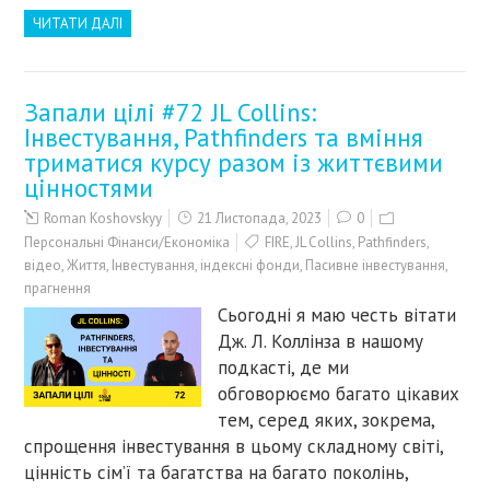
ЧИТАТИ ДАЛІ
Запали цілі #72 JL Collins:
Інвестування, Pathfinders та вміння
триматися курсу разом із життєвими
цінностями
Roman Koshovskyy
21 Листопада, 2023
0
Персональні Фінанси/Економіка
FIRE
,
JL Collins
,
Pathfinders
,
відео
,
Життя
,
Інвестування
,
індексні фонди
,
Пасивне інвестування
,
прагнення
Сьогодні я маю честь вітати
Дж. Л. Коллінза в нашому
подкасті, де ми
обговорюємо багато цікавих
тем, серед яких, зокрема,
спрощення інвестування в цьому складному світі,
цінність сім’ї та багатства на багато поколінь,