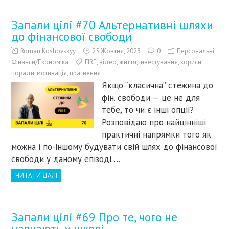
Запали цілі #70 Альтернативні шляхи
до фінансової свободи
Roman Koshovskyy
25 Жовтня, 2023
0
Персональні
Фінанси/Економіка
FIRE
,
відео
,
життя
,
інвестування
,
корисні
поради
,
мотивація
,
прагнення
Якщо “класична” стежина до
фін. свободи — це не для
тебе, то чи є інші опції?
Розповідаю про найцінніші
практичні напрямки того як
можна і по-іншому будувати свій шлях до фінансової
свободи у даному епізоді….
ЧИТАТИ ДАЛІ
Запали цілі #69 Про те, чого не
навчають у школі