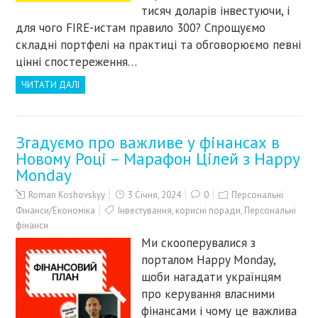
тисяч доларів інвестуючи, і
для чого FIRE-истам правило 300? Спрощуємо
складні портфелі на практиці та обговорюємо певні
цінні спостереження…
ЧИТАТИ ДАЛІ
Згадуємо про важливе у фінансах в
Новому Році – Марафон Цілей з Happy
Monday
Roman Koshovskyy
3 Січня, 2024
0
Персональні
Фінанси/Економіка
Інвестування
,
корисні поради
,
Персональні
фінанси
Ми скооперувалися з
порталом Happy Monday,
щоби нагадати українцям
про керування власними
фінансами і чому це важлива