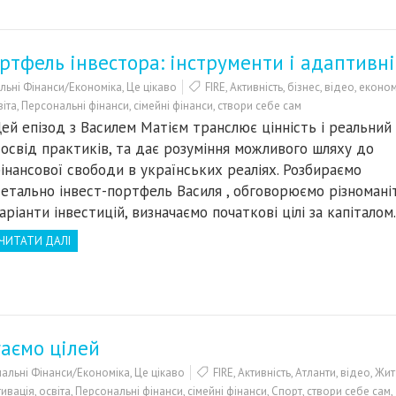
ртфель інвестора: інструменти і адаптивні
льні Фінанси/Економіка
,
Це цікаво
FIRE
,
Активність
,
бізнес
,
відео
,
економ
віта
,
Персональні фінанси
,
сімейні фінанси
,
створи себе сам
ей епізод з Василем Матієм транслює цінність і реальний
освід практиків, та дає розуміння можливого шляху до
інансової свободи в українських реаліях. Розбираємо
етально інвест-портфель Василя , обговорюємо різномані
аріанти інвестицій, визначаємо початкові цілі за капітало
ЧИТАТИ ДАЛІ
гаємо цілей
альні Фінанси/Економіка
,
Це цікаво
FIRE
,
Активність
,
Атланти
,
відео
,
Жит
ивація
,
освіта
,
Персональні фінанси
,
сімейні фінанси
,
Спорт
,
створи себе сам
,