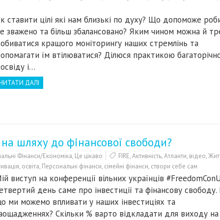
к ставити цілі які нам близькі по духу? Що допоможе роб
е зважено та більш збалансовано? Яким чином можна й тр
обиватися кращого моніторингу наших стремлінь та
опомагати їм втілюватися? Ділюся практикою багаторічн
освіду і…
ЧИТАТИ ДАЛІ
 на шляху до фінансової свободи?
альні Фінанси/Економіка
,
Це цікаво
FIRE
,
Активність
,
Атланти
,
відео
,
Жит
ивація
,
освіта
,
Персональні фінанси
,
сімейні фінанси
,
створи себе сам
ій виступ на конференції вільних українців #FreedomCon
етвертий день саме про інвестиції та фінансову свободу.
о ми можемо впливати у наших інвестиціях та
аощадженнях? Скільки % варто відкладати для виходу на