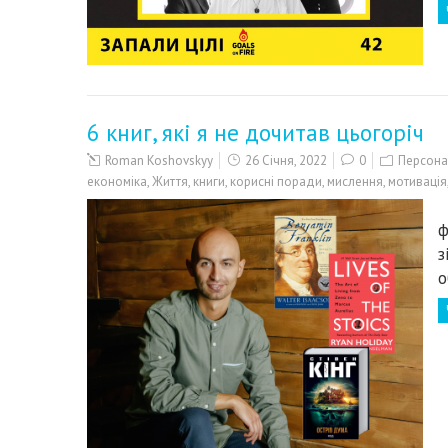
6 книг, які я не дочитав цьогоріч
Roman Koshovskyy
26 Січня, 2022
0
Персона
економіка
,
Життя
,
книги
,
корисні поради
,
мислення
,
мотивація
Х
ф
з
о