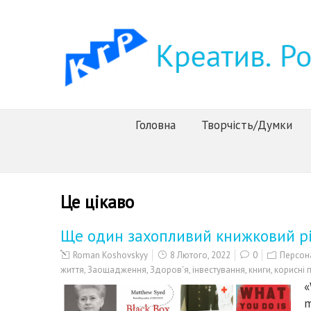
Головна
Творчість/Думки
Це цікаво
Ще один захопливий книжковий рі
Roman Koshovskyy
8 Лютого, 2022
0
Персон
життя
,
Заощадження
,
Здоров'я
,
інвестування
,
книги
,
корисні 
«
m