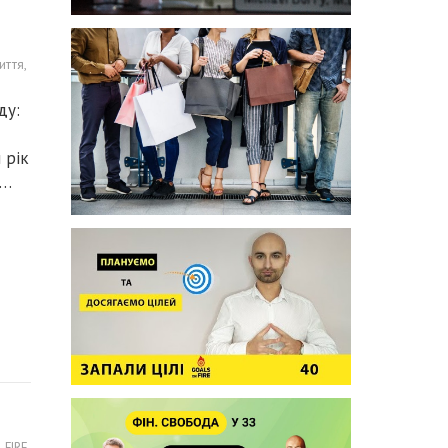
иття
,
ду:
 рік
ю…
FIRE
,