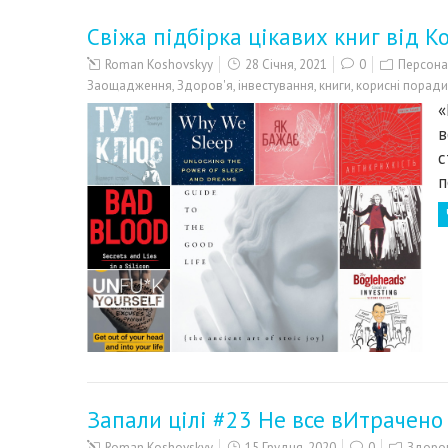
Свіжа підбірка цікавих книг від К
Roman Koshovskyy
28 Січня, 2021
0
Персона
Заощадження
,
Здоров'я
,
інвестування
,
книги
,
корисні поради
«
в
с
п
Запали цілі #23 Не все вИтрачено
Roman Koshovskyy
15 Грудня, 2020
0
Здоров