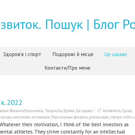
Здоров’я і спорт
Подорожі й місця
Це цікаво
Контакти/Про мене
к. 2022
альні Фінанси/Економіка
,
Творчість/Думки
,
Це цікаво
Активність
,
Гроші
,
поради
,
мислення
,
мотивація
,
Персональні фінанси
,
релаксація
,
створи себе с
Whatever their motivation, I think of the best investors as
ental athletes. They strive constantly for an intellectual