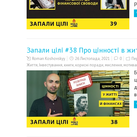
р
Запали цілі #38 Про цінності в жи
Roman Koshovskyy
26 Листопада, 2021
0
Пе
Життя
,
Інвестування
,
книги
,
корисні поради
,
мислення
,
мотива
Б
ц
д
в