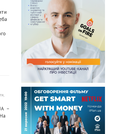
ити
еба
ого
тя
,
UA –
 На