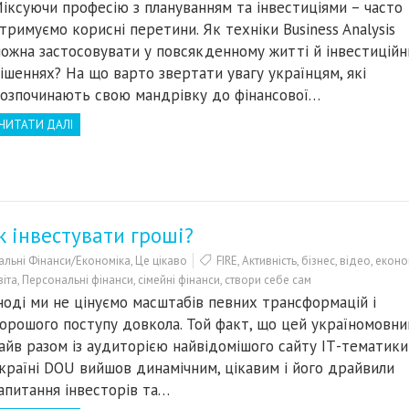
іксуючи професію з плануванням та інвестиціями – часто
тримуємо корисні перетини. Як техніки Business Analysis
ожна застосовувати у повсякденному житті й інвестиційн
ішеннях? На що варто звертати увагу українцям, які
озпочинають свою мандрівку до фінансової…
ЧИТАТИ ДАЛІ
к інвестувати гроші?
альні Фінанси/Економіка
,
Це цікаво
FIRE
,
Активність
,
бізнес
,
відео
,
еконо
віта
,
Персональні фінанси
,
сімейні фінанси
,
створи себе сам
ноді ми не цінуємо масштабів певних трансформацій і
орошого поступу довкола. Той факт, що цей україномовни
айв разом із аудиторією найвідомішого сайту ІТ-тематики
країні DOU вийшов динамічним, цікавим і його драйвили
апитання інвесторів та…