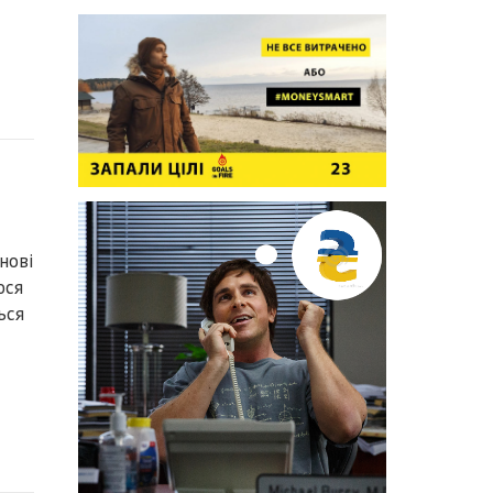
нові
юся
ься