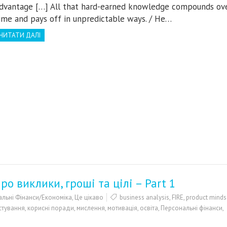
dvantage […] All that hard-earned knowledge compounds ov
ime and pays off in unpredictable ways. / Не…
ЧИТАТИ ДАЛІ
ро виклики, гроші та цілі – Part 1
льні Фінанси/Економіка
,
Це цікаво
business analysis
,
FIRE
,
product minds
стування
,
корисні поради
,
мислення
,
мотивація
,
освіта
,
Персональні фінанси
,