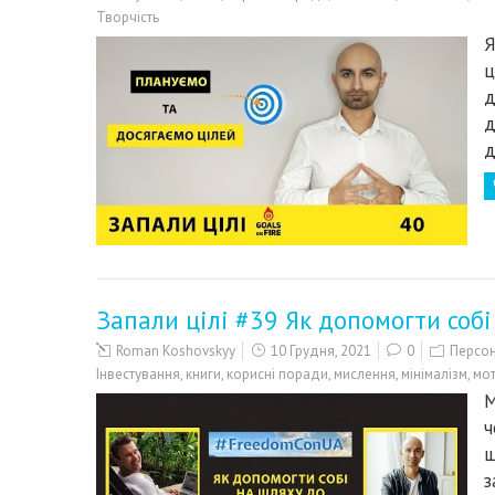
Творчість
Я
ц
д
д
д
Запали цілі #39 Як допомогти собі
Roman Koshovskyy
10 Грудня, 2021
0
Персон
Інвестування
,
книги
,
корисні поради
,
мислення
,
мінімалізм
,
мот
М
ч
щ
з