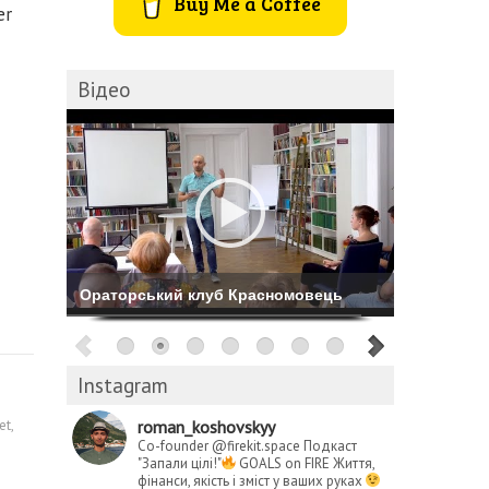
Buy Me a Coffee
er
Відео
Комбіноване катання на Буковелі
Instagram
et
,
roman_koshovskyy
Co-founder @firekit.space
Подкаст
"Запали цілі!"
GOALS on FIRE
Життя,
фінанси, якість і зміст у ваших руках