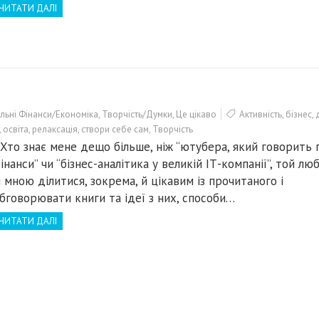
ЧИТАТИ ДАЛІ
льні Фінанси/Економіка
,
Творчість/Думки
,
Це цікаво
Активність
,
бізнес
,
,
освіта
,
релаксація
,
створи себе сам
,
Творчість
то знає мене дещо більше, ніж “ютубера, який говорить 
інанси” чи “бізнес-аналітика у великій ІТ-компанії”, той лю
і мною ділитися, зокрема, й цікавим із прочитаного і
бговорювати книги та ідеї з них, способи…
ЧИТАТИ ДАЛІ