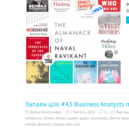
a
t
Запали цілі #43 Business Analysts п
Roman Koshovskyy
7 Лютого, 2022
0
Персона
Активність
,
бізнес
,
бізнес аналіз
,
відео
,
економіка
,
Життя
,
Інве
сімейні фінанси
,
створи себе сам