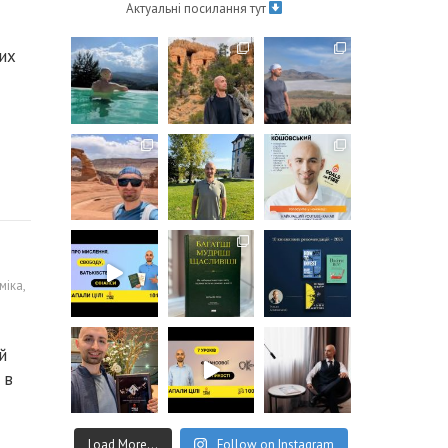
Актуальні посилання тут
их
міка
,
й
 в
Load More...
Follow on Instagram