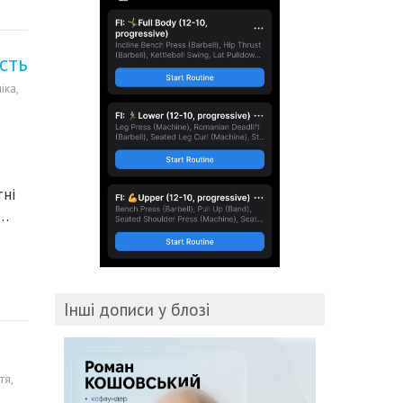
сть
іка
,
тні
м…
Інші дописи у блозі
тя
,