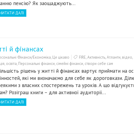
анню пенсію? Як заощаджують…
ЧИТАТИ ДАЛІ
тті й фінансах
рсональні Фінанси/Економіка
,
Це цікаво
FIRE
,
Активність
,
Атланти
,
відео
,
ція
,
освіта
,
Персональні фінанси
,
сімейні фінанси
,
створи себе сам
ільшість рішень у житті й фінансах вартує приймати на ос
інностей, які ми визначаємо для себе як дороговкази. Діл
еякими з власних спостережень та уроків. А що відгукуєт
ам? Розіграш книги – для активної аудиторії…
ЧИТАТИ ДАЛІ