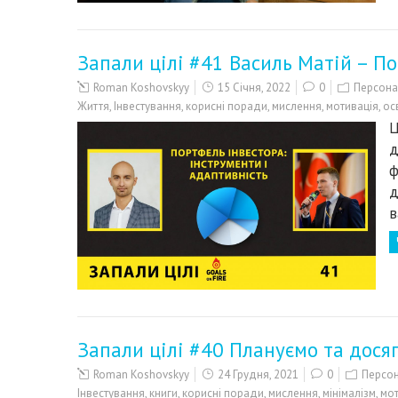
Запали цілі #41 Василь Матій – По
Roman Koshovskyy
15 Січня, 2022
0
Персона
Життя
,
Інвестування
,
корисні поради
,
мислення
,
мотивація
,
ос
Ц
д
ф
д
в
Запали цілі #40 Плануємо та дося
Roman Koshovskyy
24 Грудня, 2021
0
Персон
Інвестування
,
книги
,
корисні поради
,
мислення
,
мінімалізм
,
мот