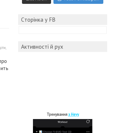
Cторінка у FB
Активності й рух
діти
,
про
бить
Тренування
з Hevy