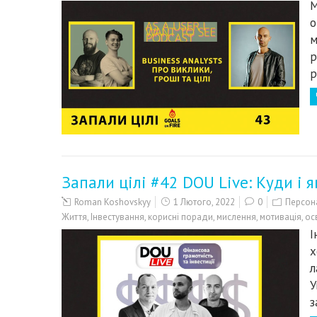
М
о
м
р
р
Запали цілі #42 DOU Live: Куди і я
Roman Koshovskyy
1 Лютого, 2022
0
Персон
Життя
,
Інвестування
,
корисні поради
,
мислення
,
мотивація
,
ос
I
х
л
У
з