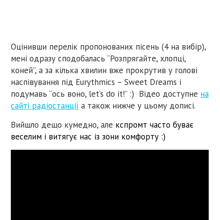
Оцінивши перелік пропонованих пісень (4 на вибір),
мені одразу сподобалась “Розпрягайте, хлопцi,
коней”, а за кілька хвилин вже прокрутив у голові
наспівування під Eurythmics – Sweet Dreams і
подумавь “ось воно, let’s do it!” :) Відео доступне
на
сайті радіостанції
а також нижче у цьому дописі.
Вийшло дещо кумедно, але
кспромт часто буває
веселим і витягує нас із зони комфорту :)