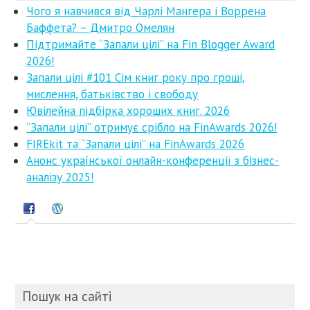
Чого я навчився від Чарлі Мангера і Воррена
Баффета? – Дмитро Омелян
Підтримайте “Запали цілі” на Fin Blogger Award
2026!
Запали цілі #101 Сім книг року про гроші,
мислення, батьківство і свободу
Ювілейна підбірка хороших книг. 2026
“Запали цілі” отримує срібло на FinAwards 2026!
FIREkit та “Запали цілі” на FinAwards 2026
Анонс української онлайн-конференції з бізнес-
аналізу 2025!
Пошук на сайті