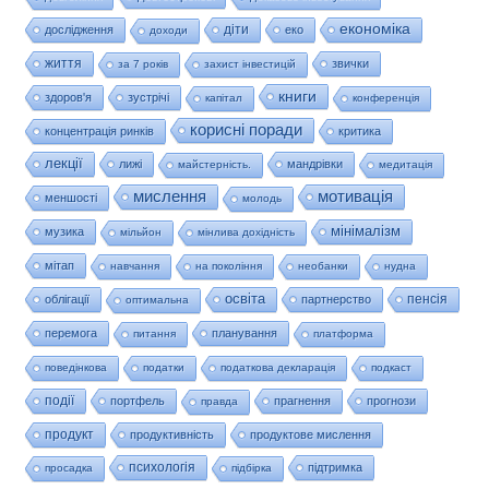
економіка
діти
дослідження
еко
доходи
життя
звички
за 7 років
захист інвестицій
книги
здоров'я
зустрічі
капітал
конференція
корисні поради
концентрація ринків
критика
лекції
лижі
мандрівки
майстерність.
медитація
мислення
мотивація
меншості
молодь
мінімалізм
музика
мільйон
мінлива дохідність
мітап
навчання
на покоління
необанки
нудна
освіта
пенсія
облігації
партнерство
оптимальна
перемога
планування
питання
платформа
поведінкова
податки
податкова декларація
подкаст
події
портфель
прагнення
прогнози
правда
продукт
продуктивність
продуктове мислення
психологія
підтримка
просадка
підбірка