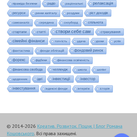
релаксація
радіо
піраміда безпеки
раціональні
ресурси
ріст доходів
ринки капіталу
роздуми
спільнота
самоаналіз
середина
сноуборд
створи себе сам
стартапи
статті
страхування
сімейні фінанси
топ-гість
удача
уроки
успіх
фондовий ринок
фантастика
фонди облігацій
форекс
фідбеки
фінансова освіченість
фінансова свобода
челлендж
школа
шопінг
інвестиції
інвестор
ідеї
щоденник
інвестування
індексні фонди
інтерв'ю
історія
© 2014-2026
Креатив. Розвиток. Пошук | Блог Романа
Кошовського
. Всі права захищені.