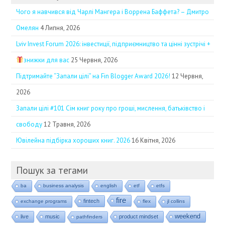
Чого я навчився від Чарлі Мангера і Воррена Баффета? – Дмитро
Омелян
4 Липня, 2026
Lviv Invest Forum 2026: інвестиції, підприємництво та цінні зустрічі +
знижки для вас
25 Червня, 2026
Підтримайте “Запали цілі” на Fin Blogger Award 2026!
12 Червня,
2026
Запали цілі #101 Сім книг року про гроші, мислення, батьківство і
свободу
12 Травня, 2026
Ювілейна підбірка хороших книг. 2026
16 Квітня, 2026
Пошук за тегами
ba
business analysis
english
etf
etfs
fire
fintech
exchange programs
flex
jl collins
weekend
live
music
product mindset
pathfinders