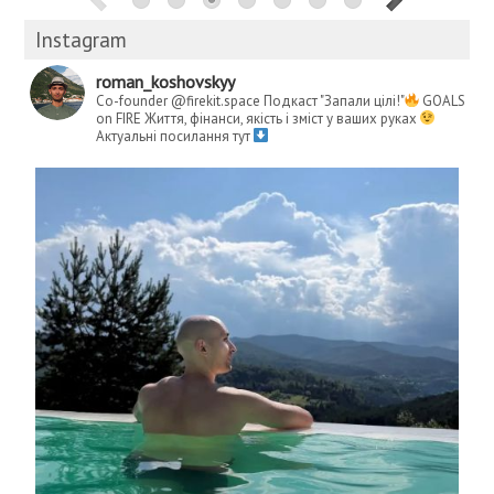
Instagram
roman_koshovskyy
Co-founder @firekit.space
Подкаст "Запали цілі!"
GOALS
on FIRE
Життя, фінанси, якість і зміст у ваших руках
Актуальні посилання тут