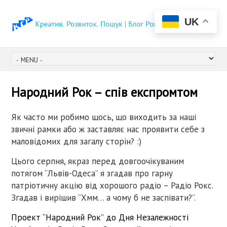
UK
Народний Рок – спів експромтом
Як часто ми робимо щось, що виходить за наші
звичні рамки або ж заставляє нас проявити себе з
маловідомих для загалу сторін? :)
Цього серпня, якраз перед довгоочікуваним
потягом “Львів-Одеса” я згадав про гарну
патріотичну акцію від хорошого радіо – Радіо Рокс.
Згадав і вирішив “Хмм… а чому б не заспівати?”.
Проект “Народний Рок” до Дня Незалежності