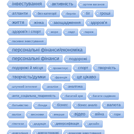
інвестування
активність
артем ваганов
гроші
атланти
біг
без категорії
берлін
життя
заощадження
здоров'я
жінка
здоров'я і спорт
море
овдп
париж
пасивне інвестування
персональні фінанси/економіка
персональні фінанси
подорожі
творчість
подорожі й місця
спорт
прометеус
це цікаво
творчість/думки
франція
аналітика
штучний інтелект
аналізи
анти_соціальна_тваринність
багатий кум
багати садівник
валюта
бізнес
бізнес аналіз
батьківство
бонди
відео
війна
гори
валізи
висновки
вперше
диверсифікація
гіпотези
дедукція
дизайн
довгострокові
довгоління
доказове інвестування