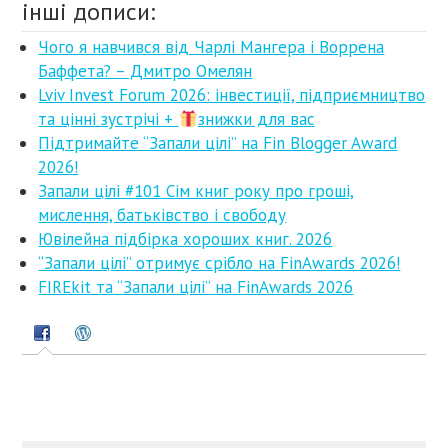
інші дописи:
Чого я навчився від Чарлі Мангера і Воррена
Баффета? – Дмитро Омелян
Lviv Invest Forum 2026: інвестиції, підприємництво
та цінні зустрічі +
знижки для вас
Підтримайте “Запали цілі” на Fin Blogger Award
2026!
Запали цілі #101 Сім книг року про гроші,
мислення, батьківство і свободу
Ювілейна підбірка хороших книг. 2026
“Запали цілі” отримує срібло на FinAwards 2026!
FIREkit та “Запали цілі” на FinAwards 2026