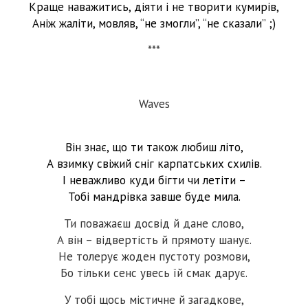
Краще наважитись, діяти і не творити кумирів,
Аніж жаліти, мовляв, “не змогли”, “не сказали” ;)
***
Waves
Він знає, що ти також любиш літо,
А взимку свіжий сніг карпатських схилів.
І неважливо куди бігти чи летіти –
Тобі мандрівка завше буде мила.
Ти поважаєш досвід й дане слово,
А він – відвертість й прямоту шанує.
Не толерує жоден пустоту розмови,
Бо тільки сенс увесь їй смак дарує.
У тобі щось містичне й загадкове,