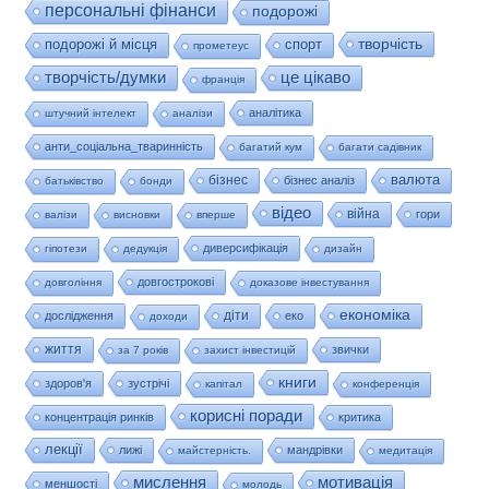
персональні фінанси
подорожі
творчість
подорожі й місця
спорт
прометеус
це цікаво
творчість/думки
франція
аналітика
штучний інтелект
аналізи
анти_соціальна_тваринність
багатий кум
багати садівник
валюта
бізнес
бізнес аналіз
батьківство
бонди
відео
війна
гори
валізи
висновки
вперше
диверсифікація
гіпотези
дедукція
дизайн
довгострокові
довгоління
доказове інвестування
економіка
діти
дослідження
еко
доходи
життя
звички
за 7 років
захист інвестицій
книги
здоров'я
зустрічі
капітал
конференція
корисні поради
концентрація ринків
критика
лекції
лижі
мандрівки
майстерність.
медитація
мислення
мотивація
меншості
молодь