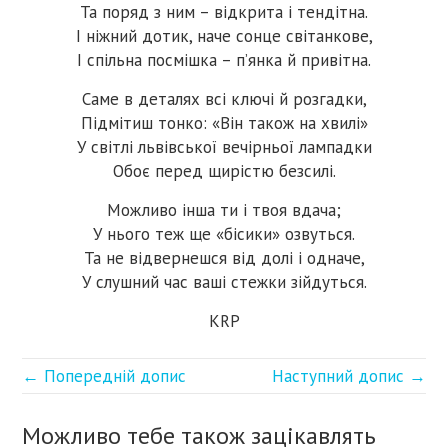
Та поряд з ним – відкрита і тендітна.
І ніжний дотик, наче сонце світанкове,
І спільна посмішка – п’янка й привітна.
Саме в деталях всі ключі й розгадки,
Підмітиш тонко: «Він також на хвилі»
У світлі львівської вечірньої лампадки
Обоє перед щирістю безсилі.
Можливо інша ти і твоя вдача;
У нього теж ще «бісики» озвуться.
Та не відвернешся від долі і одначе,
У слушний час ваші стежки зійдуться.
KRP
← Попередній допис
Наступний допис →
Можливо тебе також зацікавлять