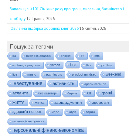
Запали цілі #101 Сім книг року про гроші, мислення, батьківство і
свободу
12 Травня, 2026
Ювілейна підбірка хороших книг. 2026
16 Квітня, 2026
Пошук за тегами
ba
business analysis
english
etf
etfs
fire
fintech
exchange programs
flex
jl collins
weekend
live
music
product mindset
pathfinders
інвестування
активність
артем ваганов
гроші
атланти
біг
без категорії
берлін
життя
заощадження
здоров'я
жінка
здоров'я і спорт
море
овдп
париж
пасивне інвестування
персональні фінанси/економіка