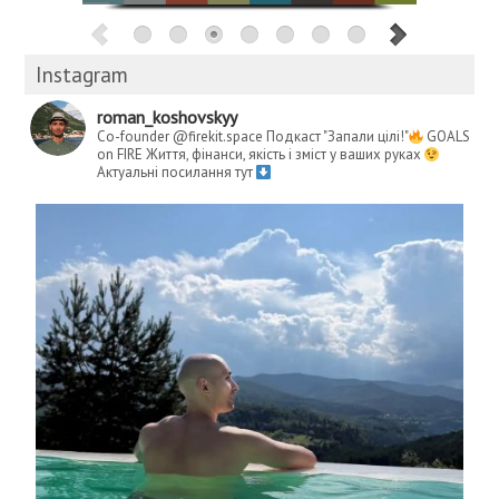
Instagram
roman_koshovskyy
Co-founder @firekit.space
Подкаст "Запали цілі!"
GOALS
on FIRE
Життя, фінанси, якість і зміст у ваших руках
Актуальні посилання тут