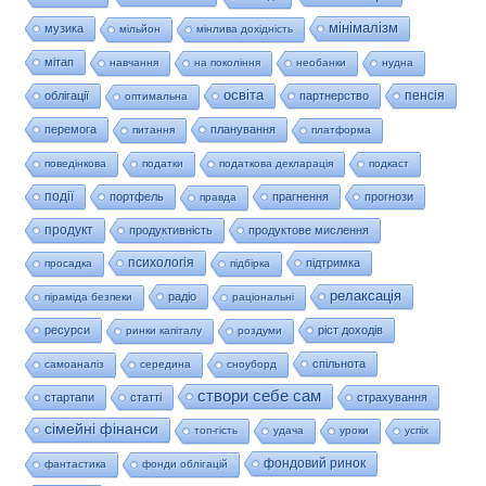
мінімалізм
музика
мільйон
мінлива дохідність
мітап
навчання
на покоління
необанки
нудна
освіта
пенсія
облігації
партнерство
оптимальна
перемога
планування
питання
платформа
поведінкова
податки
податкова декларація
подкаст
події
портфель
прагнення
прогнози
правда
продукт
продуктивність
продуктове мислення
психологія
підтримка
просадка
підбірка
релаксація
радіо
піраміда безпеки
раціональні
ресурси
ріст доходів
ринки капіталу
роздуми
спільнота
самоаналіз
середина
сноуборд
створи себе сам
стартапи
статті
страхування
сімейні фінанси
топ-гість
удача
уроки
успіх
фондовий ринок
фантастика
фонди облігацій