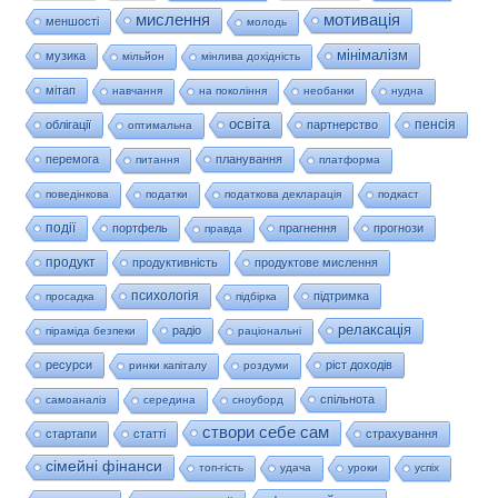
мислення
мотивація
меншості
молодь
мінімалізм
музика
мільйон
мінлива дохідність
мітап
навчання
на покоління
необанки
нудна
освіта
пенсія
облігації
партнерство
оптимальна
перемога
планування
питання
платформа
поведінкова
податки
податкова декларація
подкаст
події
портфель
прагнення
прогнози
правда
продукт
продуктивність
продуктове мислення
психологія
підтримка
просадка
підбірка
релаксація
радіо
піраміда безпеки
раціональні
ресурси
ріст доходів
ринки капіталу
роздуми
спільнота
самоаналіз
середина
сноуборд
створи себе сам
стартапи
статті
страхування
сімейні фінанси
топ-гість
удача
уроки
успіх