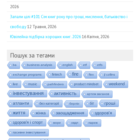
2026
Запали цілі #101 Сім книг року про гроші, мислення, батьківство і
свободу
12 Травня, 2026
Ювілейна підбірка хороших книг. 2026
16 Квітня, 2026
Пошук за тегами
ba
business analysis
english
etf
etfs
fire
fintech
exchange programs
flex
jl collins
weekend
live
music
product mindset
pathfinders
інвестування
активність
артем ваганов
гроші
атланти
біг
без категорії
берлін
життя
заощадження
здоров'я
жінка
здоров'я і спорт
море
овдп
париж
пасивне інвестування