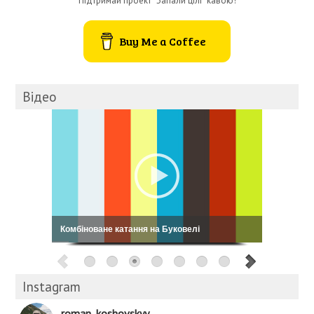
Підтримай проект “Запали цілі” кавою!
Buy Me a Coffee
Відео
Кошовський: My Way
Instagram
roman_koshovskyy