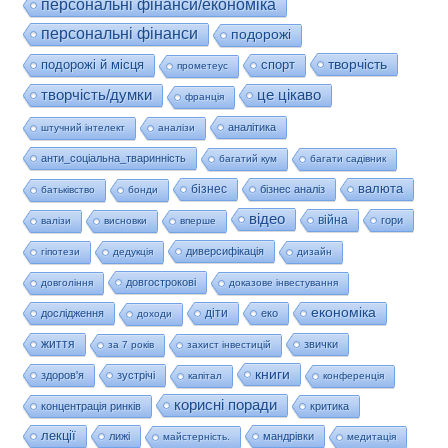
персональні фінанси/економіка
персональні фінанси
подорожі
творчість
подорожі й місця
спорт
прометеус
це цікаво
творчість/думки
франція
аналітика
штучний інтелект
аналізи
анти_соціальна_тваринність
багатий кум
багати садівник
валюта
бізнес
бізнес аналіз
батьківство
бонди
відео
війна
гори
валізи
висновки
вперше
диверсифікація
гіпотези
дедукція
дизайн
довгострокові
довгоління
доказове інвестування
економіка
діти
дослідження
еко
доходи
життя
звички
за 7 років
захист інвестицій
книги
здоров'я
зустрічі
капітал
конференція
корисні поради
концентрація ринків
критика
лекції
лижі
мандрівки
майстерність.
медитація