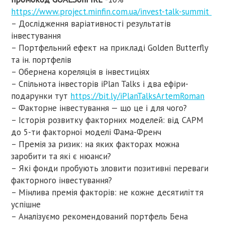
⁠https://www.project.minfin.com.ua/invest-talk-summit⁠
– Дослідження варіативності результатів
інвестування
– Портфельний ефект на прикладі Golden Butterfly
та ін. портфелів
– Обернена кореляція в інвестиціях
– Спільнота інвесторів iPlan Talks і два ефіри-
подарунки тут ⁠
https://bit.ly/iPlanTalksArtemRoman⁠
– Факторне інвестування — що це і для чого?
– Історія розвитку факторних моделей: від CAPM
до 5-ти факторної моделі Фама-Френч
– Премія за ризик: на яких факторах можна
заробити та які є нюанси?
– Які фонди пробують зловити позитивні переваги
факторного інвестування?
– Мінлива премія факторів: не кожне десятиліття
успішне
– Аналізуємо рекомендований портфель Бена