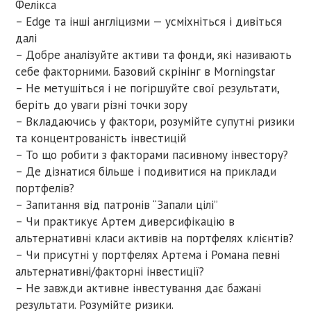
Фелікса
– Edge та інші англіцизми — усміхніться і дивіться
далі
– Добре аналізуйте активи та фонди, які називають
себе факторними. Базовий скрінінг в Morningstar
– Не метушіться і не погіршуйте свої результати,
беріть до уваги різні точки зору
– Вкладаючись у фактори, розумійте супутні ризики
та концентрованість інвестицій
– То що робити з факторами пасивному інвестору?
– Де дізнатися більше і подивитися на приклади
портфелів?
– Запитання від патронів “Запали цілі”
– Чи практикує Артем диверсифікацію в
альтернативні класи активів на портфелях клієнтів?
– Чи присутні у портфелях Артема і Романа певні
альтернативні/факторні інвестиції?
– Не завжди активне інвестування дає бажані
результати. Розумійте ризики.