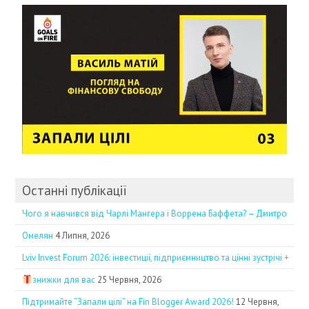
Останні публікації
Чого я навчився від Чарлі Мангера і Воррена Баффета? – Дмитро
Омелян
4 Липня, 2026
Lviv Invest Forum 2026: інвестиції, підприємництво та цінні зустрічі +
знижки для вас
25 Червня, 2026
Підтримайте “Запали цілі” на Fin Blogger Award 2026!
12 Червня,