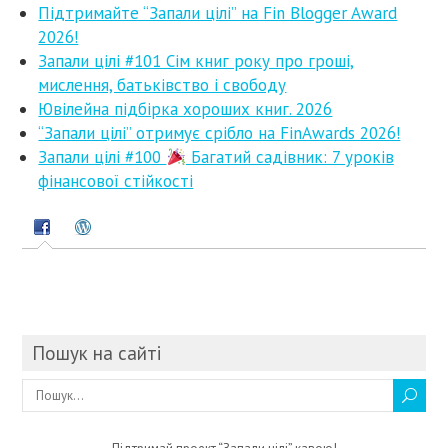
Підтримайте “Запали цілі” на Fin Blogger Award
2026!
Запали цілі #101 Сім книг року про гроші,
мислення, батьківство і свободу
Ювілейна підбірка хороших книг. 2026
“Запали цілі” отримує срібло на FinAwards 2026!
Запали цілі #100
Багатий садівник: 7 уроків
фінансової стійкості
Пошук на сайті