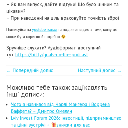
– Як вам випуск, дайте відгуки! Що було цінним та
цікавим?
– При наведенні на ціль враховуйте точність зброї
Підписуйся на
youtube-канал
та поділися відео з тими, кому це
може бути корисно й потрібно
Зручніше слухати? Аудіоформат доступний
тут
https://bit.ly/goals-on-fire-podcast
← Попередній допис
Наступний допис →
Можливо тебе також зацікавлять
інші дописи:
Чого я навчився від Чарлі Мангера і Воррена
Баффета? – Дмитро Омелян
Lviv Invest Forum 2026: інвестиції, підприємництво
та цінні зустрічі +
знижки для вас