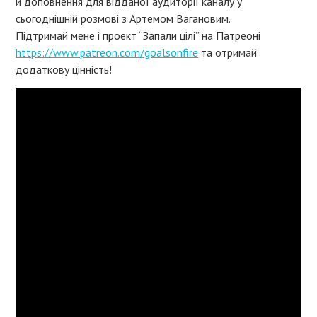
й доповнення для відданої аудиторії каналу у
сьогоднішній розмові з Артемом Вагановим.
Підтримай мене і проект “Запали цілі” на Патреоні
https://www.patreon.com/goalsonfire
та отримай
додаткову цінність!