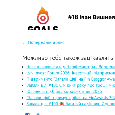
← Попередній допис
Можливо тебе також зацікавлять 
Чого я навчився від Чарлі Мангера і Ворре
Lviv Invest Forum 2026: інвестиції, підприємн
Підтримайте “Запали цілі” на Fin Blogger Awa
Запали цілі #101 Сім книг року про гроші, ми
Ювілейна підбірка хороших книг. 2026
“Запали цілі” отримує срібло на FinAwards 20
Запали цілі #100
Багатий садівник: 7 урокі