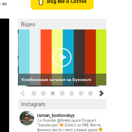
Buy Me a Coffee
 як
Відео
Комбіноване катання на Буковелі
Instagram
roman_koshovskyy
Co-founder @firekit.space
Подкаст
"Запали цілі!"
GOALS on FIRE
Життя,
фінанси, якість і зміст у ваших руках