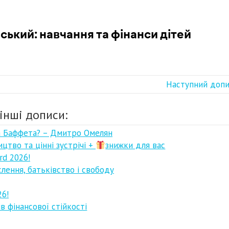
Наступний доп
інші дописи:
на Баффета? – Дмитро Омелян
ицтво та цінні зустрічі +
знижки для вас
rd 2026!
слення, батьківство і свободу
26!
в фінансової стійкості