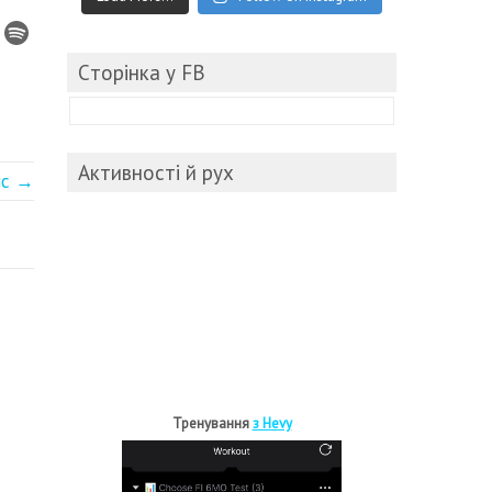
Cторінка у FB
Активності й рух
ис →
Тренування
з Hevy