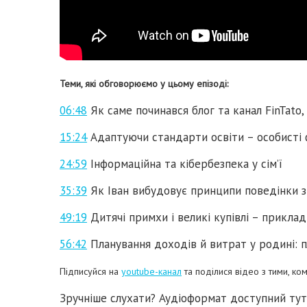
Теми, які обговорюємо у цьому епізоді:
06:48
Як cаме починався блог та канал FinTato, я
15:24
Адаптуючи стандарти освіти – особисті 
24:59
Інформаційна та кібербезпека у сім’ї
35:39
Як Іван вибудовує принципи поведінки з 
49:19
Дитячі примхи і великі купівлі – прикла
56:42
Планування доходів й витрат у родині: пл
Підписуйся на
youtube-канал
та поділися відео з тими, к
Зручніше слухати? Аудіоформат доступний ту