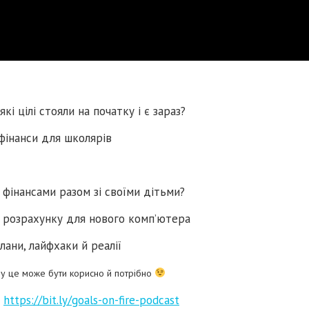
кі цілі стояли на початку і є зараз?
фінанси для школярів
фінансами разом зі своїми дітьми?
д розрахунку для нового комп’ютера
ани, лайфхаки й реалії
ому це може бути корисно й потрібно
т
https://bit.ly/goals-on-fire-podcast