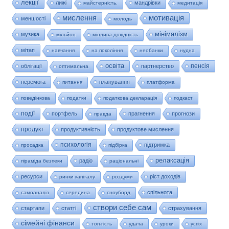
лекції
лижі
мандрівки
майстерність.
медитація
мислення
мотивація
меншості
молодь
мінімалізм
музика
мільйон
мінлива дохідність
мітап
навчання
на покоління
необанки
нудна
освіта
пенсія
облігації
партнерство
оптимальна
перемога
планування
питання
платформа
поведінкова
податки
податкова декларація
подкаст
події
портфель
прагнення
прогнози
правда
продукт
продуктивність
продуктове мислення
психологія
підтримка
просадка
підбірка
релаксація
радіо
піраміда безпеки
раціональні
ресурси
ріст доходів
ринки капіталу
роздуми
спільнота
самоаналіз
середина
сноуборд
створи себе сам
стартапи
статті
страхування
сімейні фінанси
топ-гість
удача
уроки
успіх