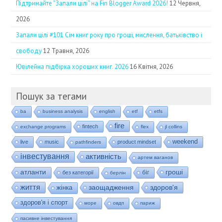
Підтримайте “Запали цілі” на Fin Blogger Award 2026!
12 Червня,
2026
Запали цілі #101 Сім книг року про гроші, мислення, батьківство і
свободу
12 Травня, 2026
Ювілейна підбірка хороших книг. 2026
16 Квітня, 2026
Пошук за тегами
ba
business analysis
english
etf
etfs
fire
fintech
exchange programs
flex
jl collins
weekend
live
music
product mindset
pathfinders
інвестування
активність
артем ваганов
гроші
атланти
біг
без категорії
берлін
життя
заощадження
здоров'я
жінка
здоров'я і спорт
море
овдп
париж
пасивне інвестування