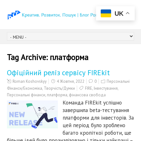
UK
Tag Archive:
платформа
Офіційний реліз cервісу FIREkit
Roman Koshovskyy
4 Жовтня, 2022
0
Персональні
Фінанси/Економіка
,
Творчість/Думки
FIRE
,
Інвестування
,
Персональні фінанси
,
платформа
,
фінансова свобода
Команда FIREkit успішно
завершила beta-тестування
платформи для інвесторів. За
цей період було зроблено
багато кропіткої роботи, ще
більше ідей було проаналізовано і тільки найкращі –