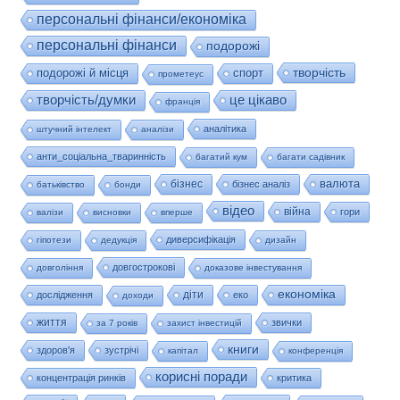
персональні фінанси/економіка
персональні фінанси
подорожі
творчість
подорожі й місця
спорт
прометеус
це цікаво
творчість/думки
франція
аналітика
штучний інтелект
аналізи
анти_соціальна_тваринність
багатий кум
багати садівник
валюта
бізнес
бізнес аналіз
батьківство
бонди
відео
війна
гори
валізи
висновки
вперше
диверсифікація
гіпотези
дедукція
дизайн
довгострокові
довгоління
доказове інвестування
економіка
діти
дослідження
еко
доходи
життя
звички
за 7 років
захист інвестицій
книги
здоров'я
зустрічі
капітал
конференція
корисні поради
концентрація ринків
критика