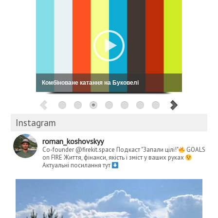
Комбіноване катання на Буковелі
Instagram
roman_koshovskyy
Co-founder @firekit.space
Подкаст "Запали цілі!"
GOALS
on FIRE
Життя, фінанси, якість і зміст у ваших руках
Актуальні посилання тут