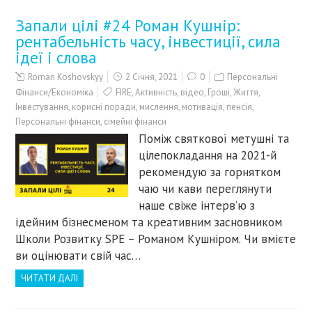
Запали цілі #24 Роман Кушнір:
рентабельність часу, інвестиції, сила
ідеї і слова
Roman Koshovskyy
2 Січня, 2021
0
Персональні
Фінанси/Економіка
FIRE
,
Активність
,
відео
,
Гроші
,
Життя
,
Інвестування
,
корисні поради
,
мислення
,
мотивація
,
пенсія
,
Персональні фінанси
,
сімейні фінанси
Поміж святкової метушні та
цілепокладання на 2021-й
рекомендую за горнятком
чаю чи кави переглянути
наше свіже інтерв’ю з
ідейним бізнесменом та креативним засновником
Школи Розвитку SPE – Романом Кушніром. Чи вмієте
ви оцінювати свій час…
ЧИТАТИ ДАЛІ