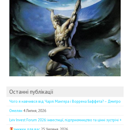
Останні публікації
Чого я навчився від Чарлі Мангера і Воррена Баффета? – Дмитро
Омелян
4 Липня, 2026
Lviv Invest Forum 2026: інвестиції, підприємництво та цінні зустрічі +
знижки для вас
25 Червня, 2026