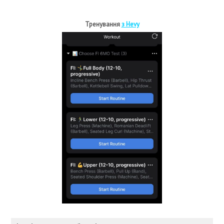
Тренування
з Hevy