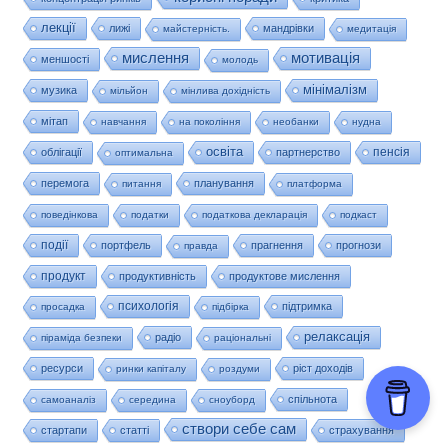
лекції
лижі
мандрівки
майстерність.
медитація
мислення
мотивація
меншості
молодь
мінімалізм
музика
мільйон
мінлива дохідність
мітап
навчання
на покоління
необанки
нудна
освіта
пенсія
облігації
партнерство
оптимальна
перемога
планування
питання
платформа
поведінкова
податки
податкова декларація
подкаст
події
портфель
прагнення
прогнози
правда
продукт
продуктивність
продуктове мислення
психологія
підтримка
просадка
підбірка
релаксація
радіо
піраміда безпеки
раціональні
ресурси
ріст доходів
ринки капіталу
роздуми
спільнота
самоаналіз
середина
сноуборд
створи себе сам
стартапи
статті
страхування