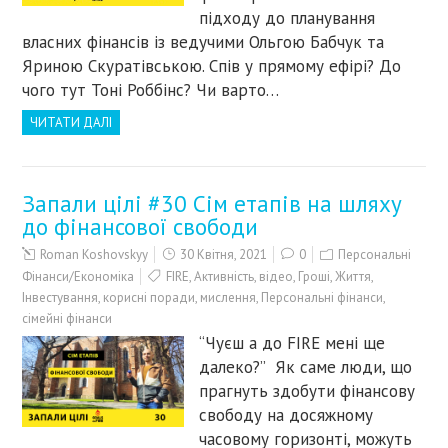
підходу до планування
власних фінансів із ведучими Ольгою Бабчук та
Яриною Скуратівською. Спів у прямому ефірі? До
чого тут Тоні Роббінс? Чи варто…
ЧИТАТИ ДАЛІ
Запали цілі #30 Сім етапів на шляху
до фінансової свободи
Roman Koshovskyy
30 Квітня, 2021
0
Персональні
Фінанси/Економіка
FIRE
,
Активність
,
відео
,
Гроші
,
Життя
,
Інвестування
,
корисні поради
,
мислення
,
Персональні фінанси
,
сімейні фінанси
“Чуєш а до FIRE мені ще
далеко?” Як саме люди, що
прагнуть здобути фінансову
свободу на досяжному
часовому горизонті, можуть