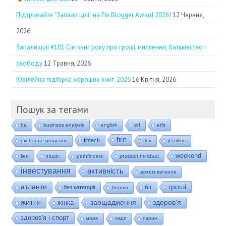
Підтримайте “Запали цілі” на Fin Blogger Award 2026!
12 Червня,
2026
Запали цілі #101 Сім книг року про гроші, мислення, батьківство і
свободу
12 Травня, 2026
Ювілейна підбірка хороших книг. 2026
16 Квітня, 2026
Пошук за тегами
ba
business analysis
english
etf
etfs
fire
fintech
exchange programs
flex
jl collins
weekend
live
music
product mindset
pathfinders
інвестування
активність
артем ваганов
гроші
атланти
біг
без категорії
берлін
життя
заощадження
здоров'я
жінка
здоров'я і спорт
море
овдп
париж