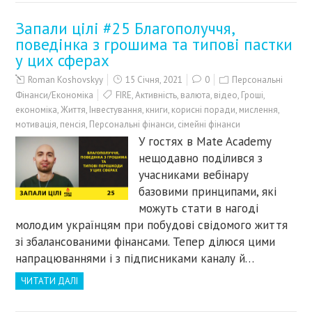
Запали цілі #25 Благополуччя,
поведінка з грошима та типові пастки
у цих сферах
Roman Koshovskyy
15 Січня, 2021
0
Персональні
Фінанси/Економіка
FIRE
,
Активність
,
валюта
,
відео
,
Гроші
,
економіка
,
Життя
,
Інвестування
,
книги
,
корисні поради
,
мислення
,
мотивація
,
пенсія
,
Персональні фінанси
,
сімейні фінанси
У гостях в Mate Academy
нещодавно поділився з
учасниками вебінару
базовими принципами, які
можуть стати в нагоді
молодим українцям при побудові свідомого життя
зі збалансованими фінансами. Тепер ділюся цими
напрацюваннями і з підписниками каналу й…
ЧИТАТИ ДАЛІ