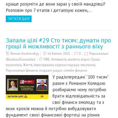
краще розуміти де вони зараз у своїй мандрівці?
Розповім про 7 етапів і деталізую кожен,…
ЧИТАТИ ДАЛІ
Запали цілі #29 Сто тисяч: думати про
гроші й можливості з раннього віку
Roman Koshovskyy
16 Квітня, 2021
0
Персональні
Фінанси/Економіка
FIRE
,
Активність
,
валюта
,
відео
,
Гроші
,
економіка
,
Життя
,
Інвестування
,
корисні поради
,
мислення
,
Персональні фінанси
,
подкаст
,
радіо
,
сімейні фінанси
У радіопередачі “100 тисяч”
разом з Романом Колядою
розбираємо чому потрібно
брати відповідальність за
свої фінанси змолоду та з
яких кроків можна й потрібно вибудовувати
фундамент своєї фінансової фортеці на різних