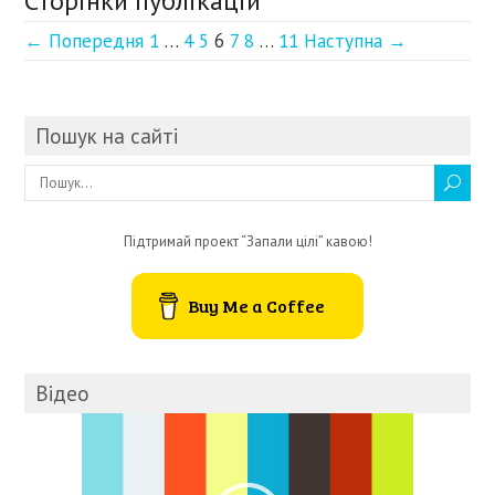
Сторінки публікацій
← Попередня
1
…
4
5
6
7
8
…
11
Наступна →
Пошук на сайті
Підтримай проект “Запали цілі” кавою!
Buy Me a Coffee
Відео