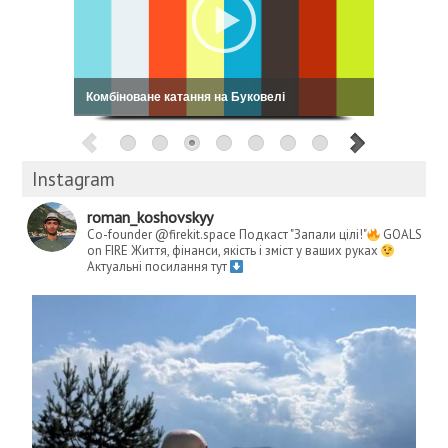
Кошовський: My Way
Instagram
roman_koshovskyy
Co-founder @firekit.space
Подкаст "Запали цілі!"
GOALS
on FIRE
Життя, фінанси, якість і зміст у ваших руках
Актуальні посилання тут