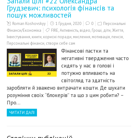
Запали цілі #22 Олександра
Грудзевич: психологія фінансів та
пошук можливостей
Roman Koshovskyy
1 Грудня, 2020
0
Персональні
Фінанси/Економіка
FIRE
,
Активність
,
відео
,
Гроші
,
діти
,
Життя
,
Інвестування
,
книги
,
корисні поради
,
мислення
,
мотивація
,
пенсія
,
Персональні фінанси
,
створи себе сам
Фінансові пастки та
негативні твердження часто
сидять у нас в голові і
потужно впливають на
світогляд та здатність
заробляти й зважено витрачати кошти. Де шукати
розуміння своїх “блокерів” та що з цим робити? –
Про…
ЧИТАТИ ДАЛІ