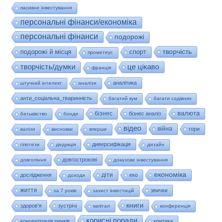
пасивне інвестування
персональні фінанси/економіка
персональні фінанси
подорожі
творчість
подорожі й місця
спорт
прометеус
це цікаво
творчість/думки
франція
аналітика
штучний інтелект
аналізи
анти_соціальна_тваринність
багатий кум
багати садівник
валюта
бізнес
бізнес аналіз
батьківство
бонди
відео
війна
гори
валізи
висновки
вперше
диверсифікація
гіпотези
дедукція
дизайн
довгострокові
довгоління
доказове інвестування
економіка
діти
дослідження
еко
доходи
життя
звички
за 7 років
захист інвестицій
книги
здоров'я
зустрічі
капітал
конференція
корисні поради
концентрація ринків
критика