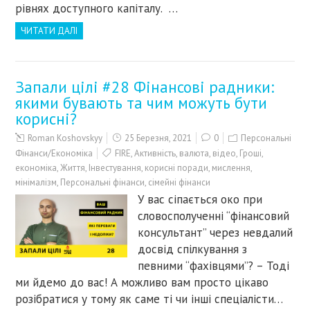
рівнях доступного капіталу. …
ЧИТАТИ ДАЛІ
Запали цілі #28 Фінансові радники:
якими бувають та чим можуть бути
корисні?
Roman Koshovskyy
25 Березня, 2021
0
Персональні
Фінанси/Економіка
FIRE
,
Активність
,
валюта
,
відео
,
Гроші
,
економіка
,
Життя
,
Інвестування
,
корисні поради
,
мислення
,
мінімалізм
,
Персональні фінанси
,
сімейні фінанси
У вас сіпається око при
словосполученні “фінансовий
консультант” через невдалий
досвід спілкування з
певними “фахівцями”? – Тоді
ми йдемо до вас! А можливо вам просто цікаво
розібратися у тому як саме ті чи інші спеціалісти…