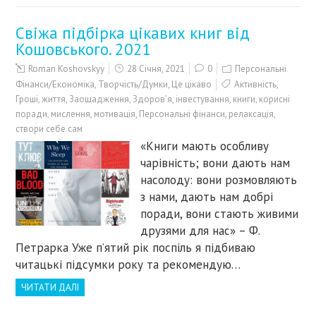
Свіжа підбірка цікавих книг від
Кошовського. 2021
Roman Koshovskyy
28 Січня, 2021
0
Персональні
Фінанси/Економіка
,
Творчість/Думки
,
Це цікаво
Активність
,
Гроші
,
життя
,
Заощадження
,
Здоров'я
,
інвестування
,
книги
,
корисні
поради
,
мислення
,
мотивація
,
Персональні фінанси
,
релаксація
,
створи себе сам
«Книги мають особливу
чарівність; вони дають нам
насолоду: вони розмовляють
з нами, дають нам добрі
поради, вони стають живими
друзями для нас» – Ф.
Петрарка Уже п’ятий рік поспіль я підбиваю
читацькі підсумки року та рекомендую…
ЧИТАТИ ДАЛІ