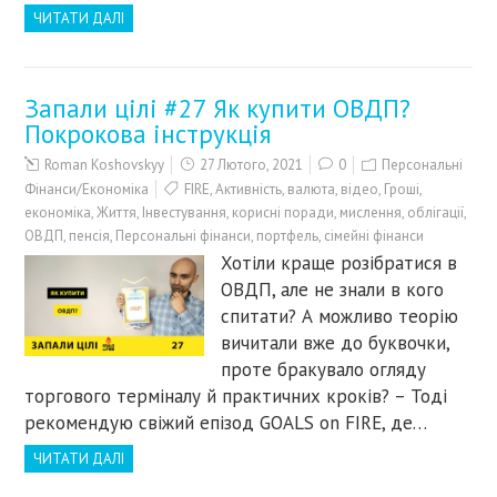
ЧИТАТИ ДАЛІ
Запали цілі #27 Як купити ОВДП?
Покрокова інструкція
Roman Koshovskyy
27 Лютого, 2021
0
Персональні
Фінанси/Економіка
FIRE
,
Активність
,
валюта
,
відео
,
Гроші
,
економіка
,
Життя
,
Інвестування
,
корисні поради
,
мислення
,
облігації
,
ОВДП
,
пенсія
,
Персональні фінанси
,
портфель
,
сімейні фінанси
Хотіли краще розібратися в
ОВДП, але не знали в кого
спитати? А можливо теорію
вичитали вже до буквочки,
проте бракувало огляду
торгового терміналу й практичних кроків? – Тоді
рекомендую свіжий епізод GOALS on FIRE, де…
ЧИТАТИ ДАЛІ