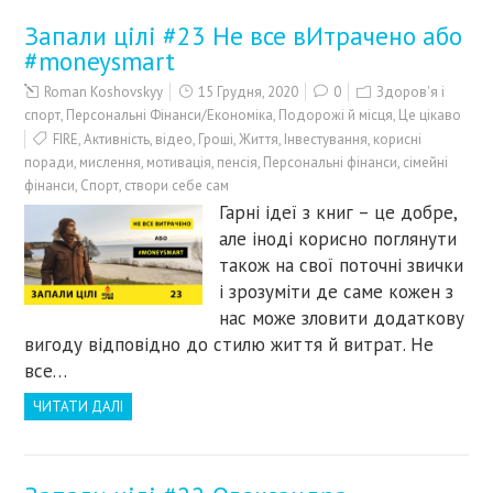
Запали цілі #23 Не все вИтрачено або
#moneysmart
Roman Koshovskyy
15 Грудня, 2020
0
Здоров'я і
спорт
,
Персональні Фінанси/Економіка
,
Подорожі й місця
,
Це цікаво
FIRE
,
Активність
,
відео
,
Гроші
,
Життя
,
Інвестування
,
корисні
поради
,
мислення
,
мотивація
,
пенсія
,
Персональні фінанси
,
сімейні
фінанси
,
Спорт
,
створи себе сам
Гарні ідеї з книг – це добре,
але іноді корисно поглянути
також на свої поточні звички
і зрозуміти де саме кожен з
нас може зловити додаткову
вигоду відповідно до стилю життя й витрат. Не
все…
ЧИТАТИ ДАЛІ