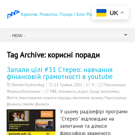
UK
Tag Archive:
корисні поради
Запали цілі #31 Cтерео: навчання
фінансовій грамотності в youtube
Roman Koshovskyy
13 Травня, 2021
0
Персональні
Фінанси/Економіка
FIRE
,
Активність
,
відео
,
Гроші
,
економіка
,
Життя
,
Інвестування
,
корисні поради
,
мислення
,
музика
,
Персональні
фінанси
,
сімейні фінанси
У цьому радіоефірі програми
“Стерео” відповідаю на
запитання та ділюся
філософією зваженого