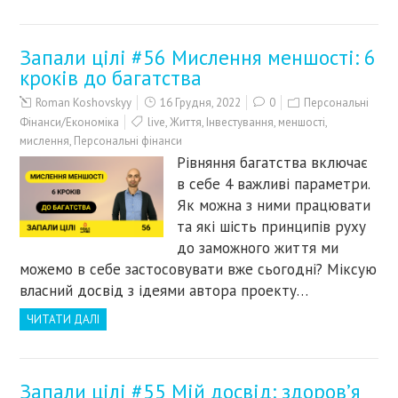
Запали цілі #56 Мислення меншості: 6
кроків до багатства
Roman Koshovskyy
16 Грудня, 2022
0
Персональні
Фінанси/Економіка
live
,
Життя
,
Інвестування
,
меншості
,
мислення
,
Персональні фінанси
Рівняння багатства включає
в себе 4 важливі параметри.
Як можна з ними працювати
та які шість принципів руху
до заможного життя ми
можемо в себе застосовувати вже сьогодні? Міксую
власний досвід з ідеями автора проекту…
ЧИТАТИ ДАЛІ
Запали цілі #55 Мій досвід: здоров’я