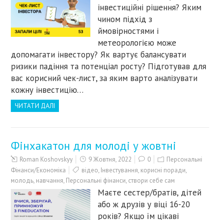
інвестиційні рішення? Яким
чином підхід з
ймовірностями і
метеорологією може
допомагати інвестору? Як вартує балансувати
ризики падіння та потенціал росту? Підготував для
вас корисний чек-лист, за яким варто аналізувати
кожну інвестицію…
ЧИТАТИ ДАЛІ
Фінхакатон для молоді у жовтні
Roman Koshovskyy
9 Жовтня, 2022
0
Персональні
Фінанси/Економіка
відео
,
Інвестування
,
корисні поради
,
молодь
,
навчання
,
Персональні фінанси
,
створи себе сам
Маєте сестер/братів, дітей
або ж друзів у віці 16-20
років? Якщо їм цікаві