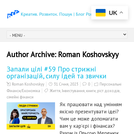
UK
Author Archive:
Roman Koshovskyy
Запали цілі #59 Про стрижні
організацій, силу ідей та звички
Roman Koshovskyy
31 Січня, 2023
0
Персональні
Фінанси/Економіка
Життя
,
Інвестування
,
книги
,
ріст доходів
,
сімейні фінанси
Як працювати над умінням
якісно презентувати ідеї?
Чим це може допомагати
вам у кар’єрі і фінансах?
Разом із Ольгою Меренюк