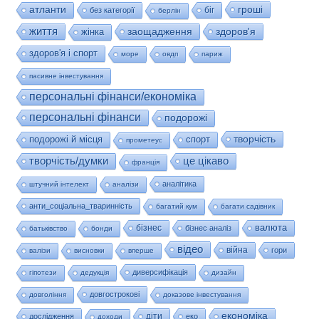
гроші
атланти
біг
без категорії
берлін
життя
заощадження
здоров'я
жінка
здоров'я і спорт
море
овдп
париж
пасивне інвестування
персональні фінанси/економіка
персональні фінанси
подорожі
творчість
подорожі й місця
спорт
прометеус
це цікаво
творчість/думки
франція
аналітика
штучний інтелект
аналізи
анти_соціальна_тваринність
багатий кум
багати садівник
валюта
бізнес
бізнес аналіз
батьківство
бонди
відео
війна
гори
валізи
висновки
вперше
диверсифікація
гіпотези
дедукція
дизайн
довгострокові
довгоління
доказове інвестування
економіка
діти
дослідження
еко
доходи