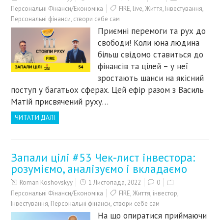
Персональні Фінанси/Економіка
FIRE
,
live
,
Життя
,
Інвестування
,
Персональні фінанси
,
створи себе сам
Приємні перемоги та рух до
свободи! Коли юна людина
більш свідомо ставиться до
фінансів та цілей – у неї
зростають шанси на якісний
поступ у багатьох сферах. Цей ефір разом з Василь
Матій присвячений руху…
ЧИТАТИ ДАЛІ
Запали цілі #53 Чек-лист інвестора:
розуміємо, аналізуємо і вкладаємо
Roman Koshovskyy
1 Листопада, 2022
0
Персональні Фінанси/Економіка
FIRE
,
Життя
,
інвестор
,
Інвестування
,
Персональні фінанси
,
створи себе сам
На що опиратися приймаючи