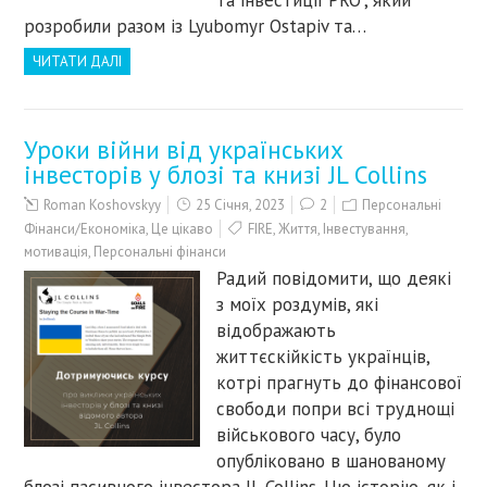
та інвестиції PRO”, який
розробили разом із Lyubomyr Ostapiv та…
ЧИТАТИ ДАЛІ
Уроки війни від українських
інвесторів у блозі та книзі JL Collins
Roman Koshovskyy
25 Січня, 2023
2
Персональні
Фінанси/Економіка
,
Це цікаво
FIRE
,
Життя
,
Інвестування
,
мотивація
,
Персональні фінанси
Радий повідомити, що деякі
з моїх роздумів, які
відображають
життєскійкість українців,
котрі прагнуть до фінансової
свободи попри всі труднощі
військового часу, було
опубліковано в шанованому