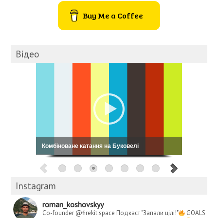
Buy Me a Coffee
Відео
Кошовський: My Way
Instagram
roman_koshovskyy
Co-founder @firekit.space
Подкаст "Запали цілі!"
GOALS