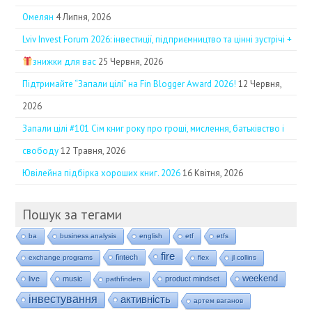
Омелян
4 Липня, 2026
Lviv Invest Forum 2026: інвестиції, підприємництво та цінні зустрічі +
знижки для вас
25 Червня, 2026
Підтримайте “Запали цілі” на Fin Blogger Award 2026!
12 Червня,
2026
Запали цілі #101 Сім книг року про гроші, мислення, батьківство і
свободу
12 Травня, 2026
Ювілейна підбірка хороших книг. 2026
16 Квітня, 2026
Пошук за тегами
ba
business analysis
english
etf
etfs
fire
fintech
exchange programs
flex
jl collins
weekend
live
music
product mindset
pathfinders
інвестування
активність
артем ваганов