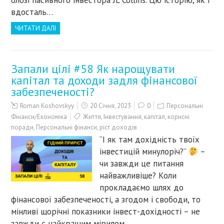
блозі пасивного інвестора JL Collins. Цю історію, як і
вдосталь…
ЧИТАТИ ДАЛІ
Запали цілі #58 Як нарощувати
капітал та доходи задля фінансової
забезпеченості?
Roman Koshovskyy
20 Січня, 2023
0
Персональні
Фінанси/Економіка
Життя
,
Інвестування
,
капітал
,
корисні
поради
,
Персональні фінанси
,
ріст доходів
“І як там дохідність твоїх
інвестицій минулоріч?”
–
чи завжди це питання
найважливіше? Коли
прокладаємо шлях до
фінансової забезпеченості, а згодом і свободи, то
мінливі щорічні показники інвест-дохідності – не
завжди є найкращим мірилом…