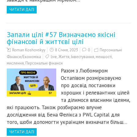
ЧИТАТИ ДАЛІ
Запали цілі #57 Визначаємо якісні
фінансові й життєві цілі
Roman Koshovskyy
8 Січня, 2023
0
Персональні
Фінанси/Економіка
live
,
Життя
,
Інвестування
,
меншості
,
мислення
,
Персональні фінанси
Разом з Любомиром
Остапівом розмірковуємо
про досвід постановки
хороших і релевантних цілей
та ділимося власними ідеями,
які працюють. Також розбираємо влучне
дослідження від Бена Фелікса з PWL Capital для
того, щоби допомогти українцям визначати більш…
ЧИТАТИ ДАЛІ