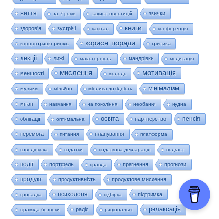
життя
звички
за 7 років
захист інвестицій
книги
здоров'я
зустрічі
капітал
конференція
корисні поради
концентрація ринків
критика
лекції
лижі
мандрівки
майстерність.
медитація
мислення
мотивація
меншості
молодь
мінімалізм
музика
мільйон
мінлива дохідність
мітап
навчання
на покоління
необанки
нудна
освіта
пенсія
облігації
партнерство
оптимальна
перемога
планування
питання
платформа
поведінкова
податки
податкова декларація
подкаст
події
портфель
прагнення
прогнози
правда
продукт
продуктивність
продуктове мислення
психологія
підтримка
просадка
підбірка
релаксація
радіо
піраміда безпеки
раціональні