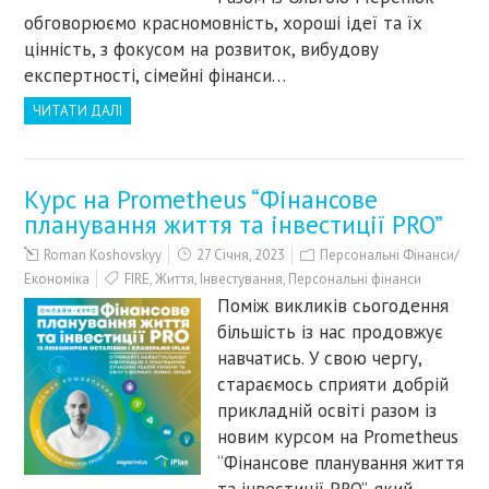
обговорюємо красномовність, хороші ідеї та їх
цінність, з фокусом на розвиток, вибудову
експертності, сімейні фінанси…
ЧИТАТИ ДАЛІ
Курс на Prometheus “Фінансове
планування життя та інвестиції PRO”
Roman Koshovskyy
27 Січня, 2023
Персональні Фінанси/
Економіка
FIRE
,
Життя
,
Інвестування
,
Персональні фінанси
Поміж викликів сьогодення
більшість із нас продовжує
навчатись. У свою чергу,
стараємось сприяти добрій
прикладній освіті разом із
новим курсом на Prometheus
“Фінансове планування життя