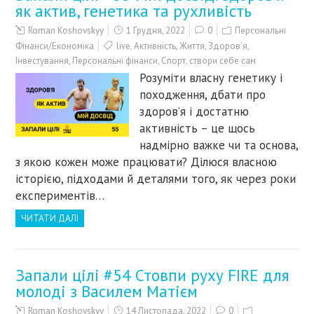
як актив, генетика та рухливість
Roman Koshovskyy
1 Грудня, 2022
0
Персональні
Фінанси/Економіка
live
,
Активність
,
Життя
,
Здоров'я
,
Інвестування
,
Персональні фінанси
,
Спорт
,
створи себе сам
Розуміти власну генетику і
походження, дбати про
здоров’я і достатню
активність – це щось
надмірно важке чи та основа,
з якою кожен може працювати? Ділюся власною
історією, підходами й деталями того, як через роки
експериментів…
ЧИТАТИ ДАЛІ
Запали цілі #54 Стовпи руху FIRE для
молоді з Василем Матієм
Roman Koshovskyy
14 Листопада, 2022
0