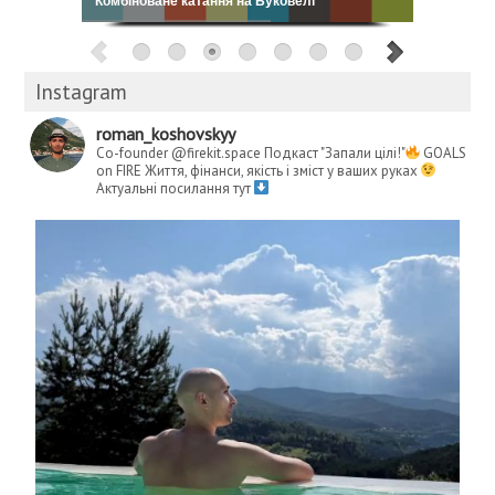
Кошовський: My Way
Instagram
roman_koshovskyy
Co-founder @firekit.space
Подкаст "Запали цілі!"
GOALS
on FIRE
Життя, фінанси, якість і зміст у ваших руках
Актуальні посилання тут