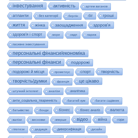
інвестування
активність
артем ваганов
гроші
атланти
біг
без категорії
берлін
життя
заощадження
здоров'я
жінка
здоров'я і спорт
море
овдп
париж
пасивне інвестування
персональні фінанси/економіка
персональні фінанси
подорожі
творчість
подорожі й місця
спорт
прометеус
це цікаво
творчість/думки
франція
аналітика
штучний інтелект
аналізи
анти_соціальна_тваринність
багатий кум
багати садівник
валюта
бізнес
бізнес аналіз
батьківство
бонди
відео
війна
гори
валізи
висновки
вперше
диверсифікація
гіпотези
дедукція
дизайн