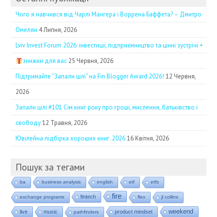
Чого я навчився від Чарлі Мангера і Воррена Баффета? – Дмитро
Омелян
4 Липня, 2026
Lviv Invest Forum 2026: інвестиції, підприємництво та цінні зустрічі +
знижки для вас
25 Червня, 2026
Підтримайте “Запали цілі” на Fin Blogger Award 2026!
12 Червня,
2026
Запали цілі #101 Сім книг року про гроші, мислення, батьківство і
свободу
12 Травня, 2026
Ювілейна підбірка хороших книг. 2026
16 Квітня, 2026
Пошук за тегами
ba
business analysis
english
etf
etfs
fire
fintech
exchange programs
flex
jl collins
weekend
live
music
product mindset
pathfinders