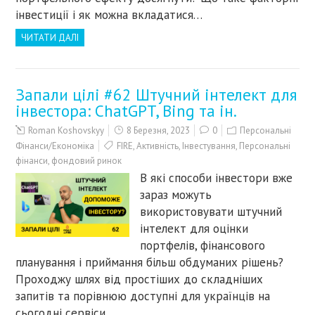
інвестиції і як можна вкладатися…
ЧИТАТИ ДАЛІ
Запали цілі #62 Штучний інтелект для
інвестора: СhatGPT, Bing та ін.
Roman Koshovskyy
8 Березня, 2023
0
Персональні
Фінанси/Економіка
FIRE
,
Активність
,
Інвестування
,
Персональні
фінанси
,
фондовий ринок
В які способи інвестори вже
зараз можуть
використовувати штучний
інтелект для оцінки
портфелів, фінансового
планування і приймання більш обдуманих рішень?
Проходжу шлях від простіших до складніших
запитів та порівнюю доступні для українців на
сьогодні сервіси…