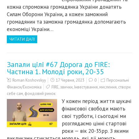
кожна спроможна громадянка України донатять
Силам Оборони України, а кожен заможний
громадянин та заможна громадянка допомагають
економіці України…
ЧИТАТИ ДАЛІ
Запали цілі #67 Дорога до FIRE:
Частина 1. Молоді роки, 20-35
Roman Koshovskyy
17 Червня, 2023
0
Персональні
Фінанси/Економіка
FIRE
,
звички
,
Інвестування
,
мислення
,
створи
себе сам
,
фондовий ринок
У кожен період життя шукачі
фінансової свободи мають
свої турботи, і сьогодні ми
розглядаємо цінні стартові
роки — вік 20-35рр. З якими
викликами стикається молодь, які дії можуть