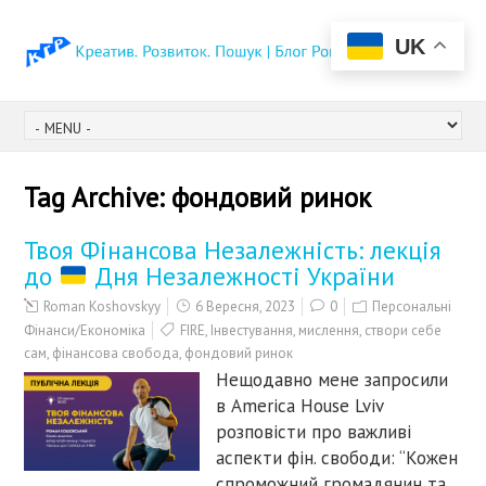
UK
Tag Archive:
фондовий ринок
Твоя Фінансова Незалежність: лекція
до
Дня Незалежності України
Roman Koshovskyy
6 Вересня, 2023
0
Персональні
Фінанси/Економіка
FIRE
,
Інвестування
,
мислення
,
створи себе
сам
,
фінансова свобода
,
фондовий ринок
Нещодавно мене запросили
в America House Lviv
розповісти про важливі
аспекти фін. свободи: “Кожен
спроможний громадянин та