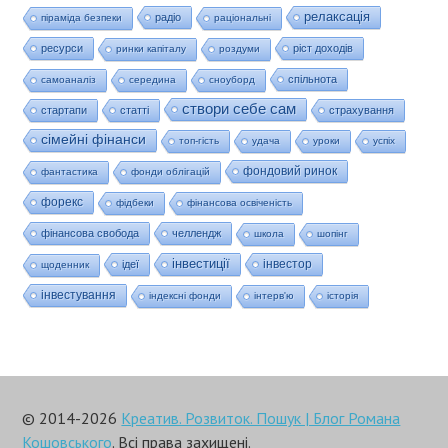
релаксація
радіо
піраміда безпеки
раціональні
ресурси
ріст доходів
ринки капіталу
роздуми
спільнота
самоаналіз
середина
сноуборд
створи себе сам
стартапи
статті
страхування
сімейні фінанси
топ-гість
удача
уроки
успіх
фондовий ринок
фантастика
фонди облігацій
форекс
фідбеки
фінансова освіченість
фінансова свобода
челлендж
школа
шопінг
інвестиції
інвестор
ідеї
щоденник
інвестування
індексні фонди
інтерв'ю
історія
© 2014-2026
Креатив. Розвиток. Пошук | Блог Романа
Кошовського
. Всі права захищені.