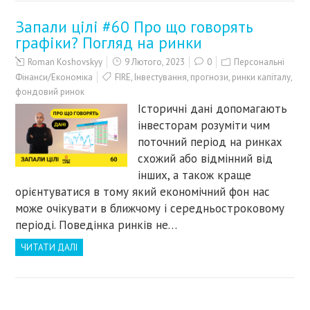
Запали цілі #60 Про що говорять
графіки? Погляд на ринки
Roman Koshovskyy
9 Лютого, 2023
0
Персональні
Фінанси/Економіка
FIRE
,
Інвестування
,
прогнози
,
ринки капіталу
,
фондовий ринок
Історичні дані допомагають
інвесторам розуміти чим
поточний період на ринках
схожий або відмінний від
інших, а також краще
орієнтуватися в тому який економічний фон нас
може очікувати в ближчому і середньостроковому
періоді. Поведінка ринків не…
ЧИТАТИ ДАЛІ