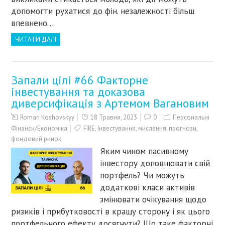
допомогти рухатися до фін. незалежності більш
впевнено…
ЧИТАТИ ДАЛІ
Запали цілі #66 Факторне
інвестування та доказова
диверсифікація з Артемом Вагановим
Roman Koshovskyy
18 Травня, 2023
0
Персональні
Фінанси/Економіка
FIRE
,
Інвестування
,
мислення
,
прогнози
,
фондовий ринок
Яким чином пасивному
інвестору доповнювати свій
портфель? Чи можуть
додаткові класи активів
змінювати очікування щодо
ризиків і прибутковості в кращу сторону і як цього
портфельного ефекту досягнути? Що таке факторні