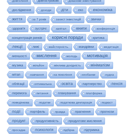
довгострокові
довгоління
доказове інвестування
економіка
діти
дослідження
еко
доходи
життя
звички
за 7 років
захист інвестицій
книги
здоров'я
зустрічі
капітал
конференція
корисні поради
концентрація ринків
критика
лекції
лижі
мандрівки
майстерність.
медитація
мислення
мотивація
меншості
молодь
мінімалізм
музика
мільйон
мінлива дохідність
мітап
навчання
на покоління
необанки
нудна
освіта
пенсія
облігації
партнерство
оптимальна
перемога
планування
питання
платформа
поведінкова
податки
податкова декларація
подкаст
події
портфель
прагнення
прогнози
правда
продукт
продуктивність
продуктове мислення
психологія
підтримка
просадка
підбірка