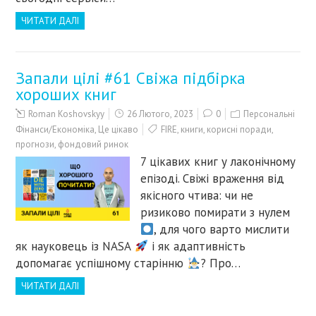
ЧИТАТИ ДАЛІ
Запали цілі #61 Свіжа підбірка
хороших книг
Roman Koshovskyy
26 Лютого, 2023
0
Персональні
Фінанси/Економіка
,
Це цікаво
FIRE
,
книги
,
корисні поради
,
прогнози
,
фондовий ринок
7 цікавих книг у лаконічному
епізоді. Cвіжі враження від
якісного чтива: чи не
ризиково помирати з нулем
, для чого варто мислити
як науковець із NASA
і як адаптивність
допомагає успішному старінню
? Про…
ЧИТАТИ ДАЛІ