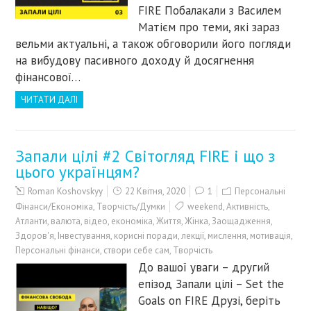
FIRE Побалакали з Василем
Матієм про теми, які зараз
вельми актуальні, а також обговорили його погляди
на вибудову пасивного доходу й досягнення
фінансової…
ЧИТАТИ ДАЛІ
Запали цілі #2 Світогляд FIRE і що з
цього українцям?
Roman Koshovskyy
22 Квітня, 2020
1
Персональні
Фінанси/Економіка
,
Творчість/Думки
weekend
,
Активність
,
Атланти
,
валюта
,
відео
,
економіка
,
Життя
,
Жінка
,
Заощадження
,
Здоров'я
,
Інвестування
,
корисні поради
,
лекції
,
мислення
,
мотивація
,
Персональні фінанси
,
створи себе сам
,
Творчість
До вашої уваги – другий
епізод Запали цілі – Set the
Goals on FIRE Друзі, беріть