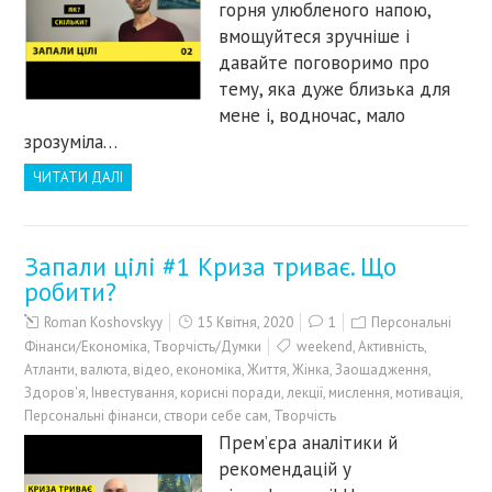
горня улюбленого напою,
вмощуйтеся зручніше і
давайте поговоримо про
тему, яка дуже близька для
мене і, водночас, мало
зрозуміла…
ЧИТАТИ ДАЛІ
Запали цілі #1 Криза триває. Що
робити?
Roman Koshovskyy
15 Квітня, 2020
1
Персональні
Фінанси/Економіка
,
Творчість/Думки
weekend
,
Активність
,
Атланти
,
валюта
,
відео
,
економіка
,
Життя
,
Жінка
,
Заощадження
,
Здоров'я
,
Інвестування
,
корисні поради
,
лекції
,
мислення
,
мотивація
,
Персональні фінанси
,
створи себе сам
,
Творчість
Прем’єра аналітики й
рекомендацій у