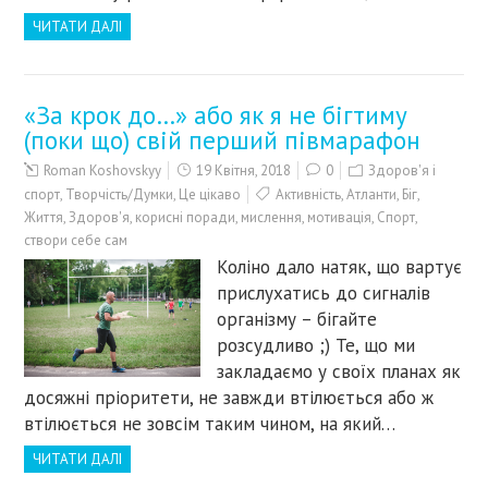
ЧИТАТИ ДАЛІ
«За крок до…» або як я не бігтиму
(поки що) свій перший півмарафон
Roman Koshovskyy
19 Квітня, 2018
0
Здоров'я і
спорт
,
Творчість/Думки
,
Це цікаво
Активність
,
Атланти
,
Біг
,
Життя
,
Здоров'я
,
корисні поради
,
мислення
,
мотивація
,
Спорт
,
створи себе сам
Коліно дало натяк, що вартує
прислухатись до сигналів
організму – бігайте
розсудливо ;) Те, що ми
закладаємо у своїх планах як
досяжні пріоритети, не завжди втілюється або ж
втілюється не зовсім таким чином, на який…
ЧИТАТИ ДАЛІ