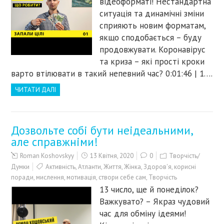
відеоформаті! Нестандартна
ситуація та динамічні зміни
сприяють новим форматам,
якщо сподобається – буду
продовжувати. Коронавірус
та криза – які прості кроки
варто втілювати в такий непевний час? 0:01:46 | 1….
ЧИТАТИ ДАЛІ
Дозвольте собі бути неідеальними,
але справжніми!
Roman Koshovskyy
13 Квітня, 2020
0
Творчість/
Думки
Активність
,
Атланти
,
Життя
,
Жінка
,
Здоров'я
,
корисні
поради
,
мислення
,
мотивація
,
створи себе сам
,
Творчість
13 число, ще й понеділок?
Важкувато? – Якраз чудовий
час для обміну ідеями!