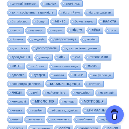
аналітика
штучний інтелект
аналізи
анти_соціальна_тваринність
багатий кум
багати садівник
валюта
бізнес
бізнес аналіз
батьківство
бонди
відео
війна
гори
валізи
висновки
вперше
диверсифікація
гіпотези
дедукція
дизайн
довгострокові
довгоління
доказове інвестування
економіка
діти
дослідження
еко
доходи
життя
звички
за 7 років
захист інвестицій
книги
здоров'я
зустрічі
капітал
конференція
корисні поради
концентрація ринків
критика
лекції
лижі
мандрівки
майстерність.
медитація
мислення
мотивація
меншості
молодь
мінімалізм
музика
мільйон
мінлива дохідність
мітап
навчання
на покоління
необанки
нудна
освіта
пенсія
облігації
партнерство
оптимальна