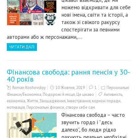
цікавої взаємодії, де ми
можемо відкривати для себе
нові імена, світи та історії, а
також зі свіжого ракурсу
спостерігати за певними
авторами або ж персонажами,…
ЧИТАТИ ДАЛІ
Фінансова свобода: рання пенсія у 30-
40 років
Roman Koshovskyy
10 Жовтня, 2019
1
Персональні
Фінанси/Економіка
,
Подорожі й місця
,
Це цікаво
Активність
,
економіка
,
Життя
,
Заощадження
,
Інвестування
,
корисні поради
,
мотивація
,
Персональні фінанси
,
створи себе сам
Фінансова свобода – часто
звучить гордо і “десь
далеко”, бо люди рідко
рахують реально необхідні