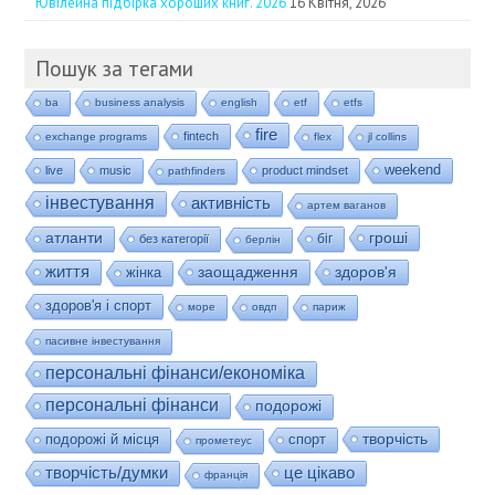
Ювілейна підбірка хороших книг. 2026
16 Квітня, 2026
Пошук за тегами
ba
business analysis
english
etf
etfs
fire
fintech
exchange programs
flex
jl collins
weekend
live
music
product mindset
pathfinders
інвестування
активність
артем ваганов
гроші
атланти
біг
без категорії
берлін
життя
заощадження
здоров'я
жінка
здоров'я і спорт
море
овдп
париж
пасивне інвестування
персональні фінанси/економіка
персональні фінанси
подорожі
творчість
подорожі й місця
спорт
прометеус
це цікаво
творчість/думки
франція