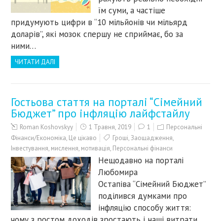
їм суми, а частіше
придумують цифри в “10 мільйонів чи мільярд
доларів”, які мозок спершу не сприймає, бо за
ними…
ЧИТАТИ ДАЛІ
Гостьова стаття на порталі “Сімейний
Бюджет” про інфляцію лайфстайлу
Roman Koshovskyy
1 Травня, 2019
1
Персональні
Фінанси/Економіка
,
Це цікаво
Гроші
,
Заощадження
,
Інвестування
,
мислення
,
мотивація
,
Персональні фінанси
Нещодавно на порталі
Любомира
Остапіва “Сімейний Бюджет”
поділився думками про
інфляцію способу життя:
чому з ростом доходів зростають і наші витрати,