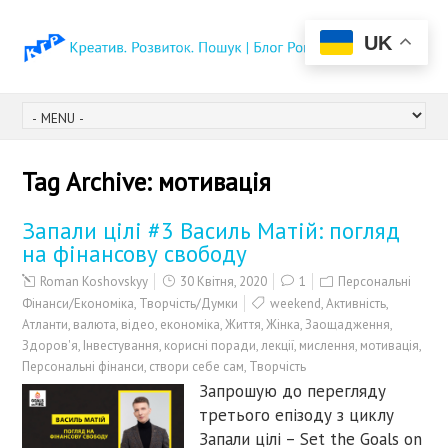
UK
Tag Archive:
мотивація
Запали цілі #3 Василь Матій: погляд
на фінансову свободу
Roman Koshovskyy
30 Квітня, 2020
1
Персональні
Фінанси/Економіка
,
Творчість/Думки
weekend
,
Активність
,
Атланти
,
валюта
,
відео
,
економіка
,
Життя
,
Жінка
,
Заощадження
,
Здоров'я
,
Інвестування
,
корисні поради
,
лекції
,
мислення
,
мотивація
,
Персональні фінанси
,
створи себе сам
,
Творчість
Запрошую до перегляду
третього епізоду з циклу
Запали цілі – Set the Goals on