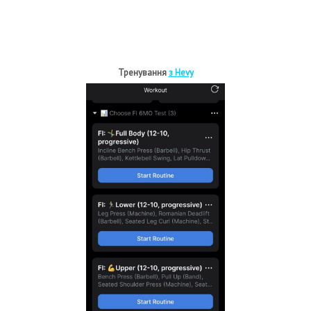
Тренування
з Hevy