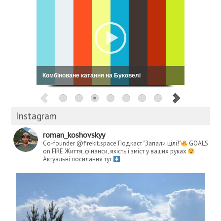
Кошовський: My Way
Instagram
roman_koshovskyy
Co-founder @firekit.space
Подкаст "Запали цілі!"
GOALS
on FIRE
Життя, фінанси, якість і зміст у ваших руках
Актуальні посилання тут