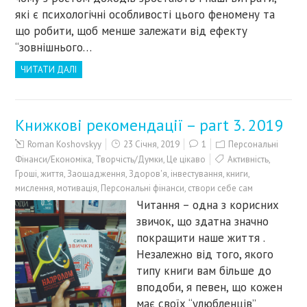
які є психологічні особливості цього феномену та
що робити, щоб менше залежати від ефекту
“зовнішнього…
ЧИТАТИ ДАЛІ
Книжкові рекомендації – part 3. 2019
Roman Koshovskyy
23 Січня, 2019
1
Персональні
Фінанси/Економіка
,
Творчість/Думки
,
Це цікаво
Активність
,
Гроші
,
життя
,
Заощадження
,
Здоров'я
,
інвестування
,
книги
,
мислення
,
мотивація
,
Персональні фінанси
,
створи себе сам
Читання – одна з корисних
звичок, що здатна значно
покращити наше життя .
Незалежно від того, якого
типу книги вам більше до
вподоби, я певен, що кожен
має своїх “улюбленців”