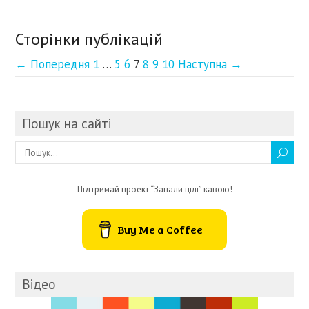
Сторінки публікацій
← Попередня
1
…
5
6
7
8
9
10
Наступна →
Пошук на сайті
Підтримай проект “Запали цілі” кавою!
Buy Me a Coffee
Відео