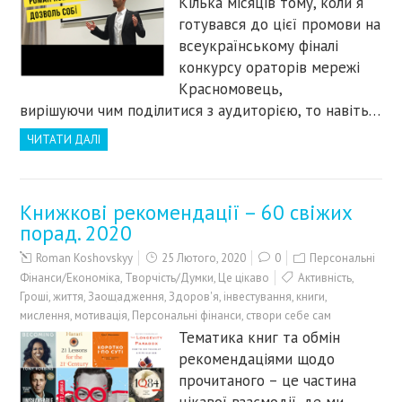
Кілька місяців тому, коли я
готувався до цієї промови на
всеукраїнському фіналі
конкурсу ораторів мережі
Красномовець,
вирішуючи чим поділитися з аудиторією, то навіть…
ЧИТАТИ ДАЛІ
Книжкові рекомендації – 60 свіжих
порад. 2020
Roman Koshovskyy
25 Лютого, 2020
0
Персональні
Фінанси/Економіка
,
Творчість/Думки
,
Це цікаво
Активність
,
Гроші
,
життя
,
Заощадження
,
Здоров'я
,
інвестування
,
книги
,
мислення
,
мотивація
,
Персональні фінанси
,
створи себе сам
Тематика книг та обмін
рекомендаціями щодо
прочитаного – це частина