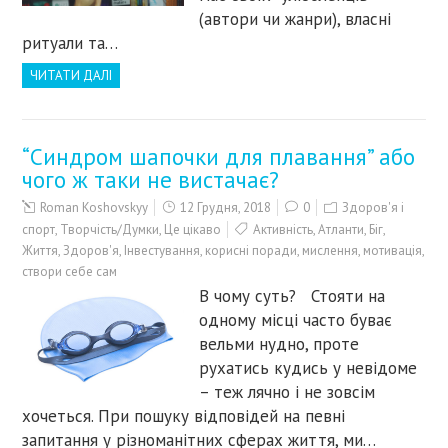
(автори чи жанри), власні
ритуали та…
ЧИТАТИ ДАЛІ
“Синдром шапочки для плавання” або
чого ж таки не вистачає?
Roman Koshovskyy
12 Грудня, 2018
0
Здоров'я і
спорт
,
Творчість/Думки
,
Це цікаво
Активність
,
Атланти
,
Біг
,
Життя
,
Здоров'я
,
Інвестування
,
корисні поради
,
мислення
,
мотивація
,
створи себе сам
В чому суть? Стояти на
одному місці часто буває
вельми нудно, проте
рухатись кудись у невідоме
– теж лячно і не зовсім
хочеться. При пошуку відповідей на певні
запитання у різноманітних сферах життя, ми…