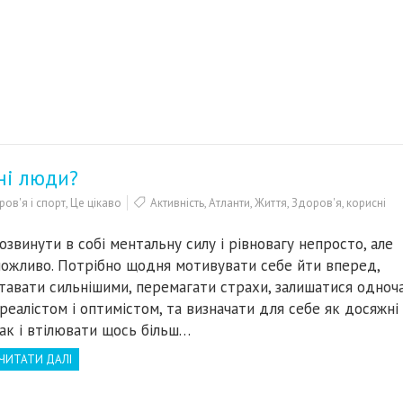
ні люди?
ов'я і спорт
,
Це цікаво
Активність
,
Атланти
,
Життя
,
Здоров'я
,
корисні
озвинути в собі ментальну силу і рівновагу непросто, але
ожливо. Потрібно щодня мотивувати себе йти вперед,
тавати сильнішими, перемагати страхи, залишатися одноч
 реалістом і оптимістом, та визначати для себе як досяжні ц
ак і втілювати щось більш…
ЧИТАТИ ДАЛІ