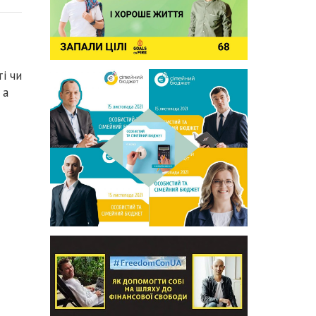
і чи
 а