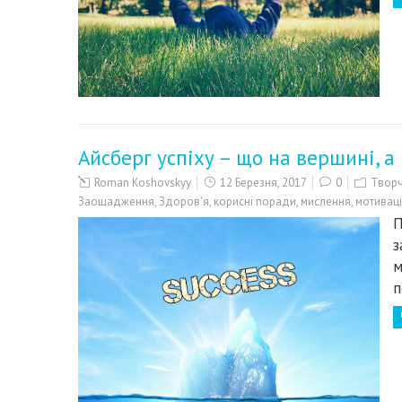
Айсберг успіху – що на вершині, а
Roman Koshovskyy
12 Березня, 2017
0
Творч
Заощадження
,
Здоров'я
,
корисні поради
,
мислення
,
мотивац
П
з
м
п