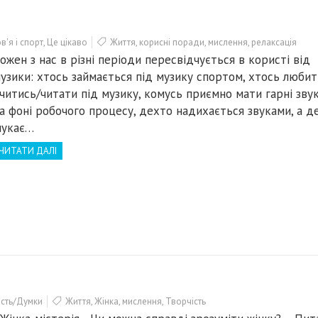
'я і спорт
,
Це цікаво
Життя
,
корисні поради
,
мислення
,
релаксація
ожен з нас в різні періоди пересвідчується в користі від
узики: хтось займається під музику спортом, хтось любит
читись/читати під музику, комусь приємно мати гарні зву
а фоні робочого процесу, дехто надихається звуками, а д
укає…
ЧИТАТИ ДАЛІ
ість/Думки
Життя
,
Жінка
,
мислення
,
Творчість