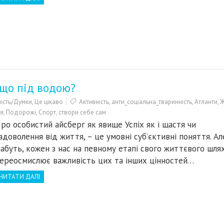
 що під водою?
ість/Думки
,
Це цікаво
Активність
,
анти_соціальна_тваринність
,
Атланти
,
Ж
ія
,
Подорожі
,
Спорт
,
створи себе сам
ро особистий айсберг як явище Успіх як і щастя чи
адоволення від життя, – це умовні суб’єктивні поняття. Ал
абуть, кожен з нас на певному етапі свого життєвого шля
ереосмислює важливість цих та інших цінностей…
ЧИТАТИ ДАЛІ