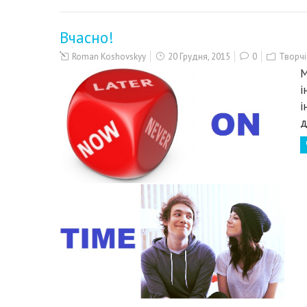
Вчасно!
Roman Koshovskyy
20 Грудня, 2015
0
Творчі
М
і
і
д