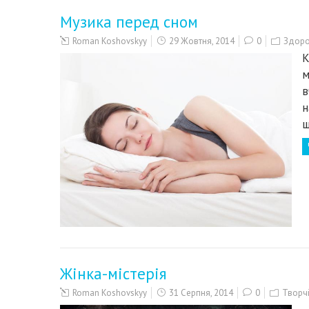
Музика перед сном
Roman Koshovskyy
29 Жовтня, 2014
0
Здоров
К
м
в
н
ш
Жінка-містерія
Roman Koshovskyy
31 Серпня, 2014
0
Творч