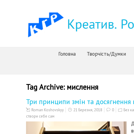
Головна
Творчість/Думки
Tag Archive:
мислення
Три принципи змін та досягнення 
Roman Koshovskyy
21 Березня, 2018
0
Без ка
створи себе сам
Д
в