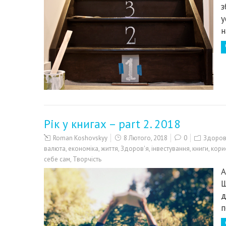
з
у
н
Рік у книгах – part 2. 2018
Roman Koshovskyy
8 Лютого, 2018
0
Здоров'
валюта
,
економіка
,
життя
,
Здоров'я
,
інвестування
,
книги
,
кори
себе сам
,
Творчість
А
Ш
д
п