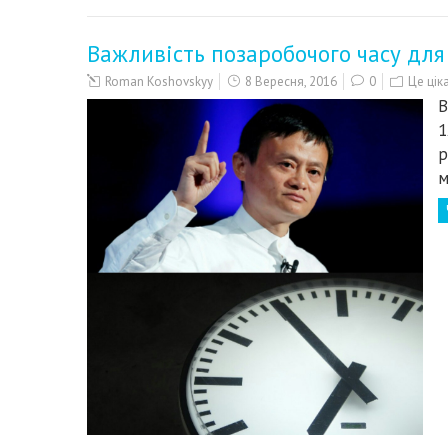
Важливість позаробочого часу для
Roman Koshovskyy
8 Вересня, 2016
0
Це цік
В
1
р
м