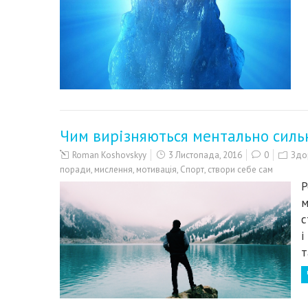
Чим вирізняються ментально силь
Roman Koshovskyy
3 Листопада, 2016
0
Здор
поради
,
мислення
,
мотивація
,
Спорт
,
створи себе сам
Р
м
с
і
т