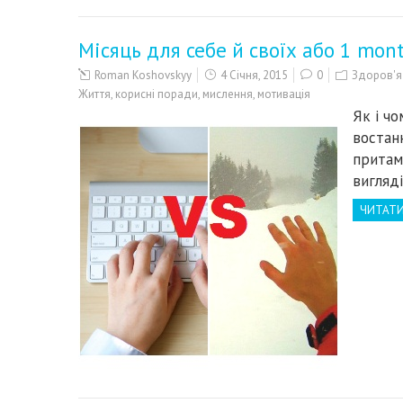
Місяць для себе й своїх або 1 mon
Roman Koshovskyy
4 Січня, 2015
0
Здоров'я 
Життя
,
корисні поради
,
мислення
,
мотивація
Як і чо
востан
притам
вигляд
ЧИТАТИ