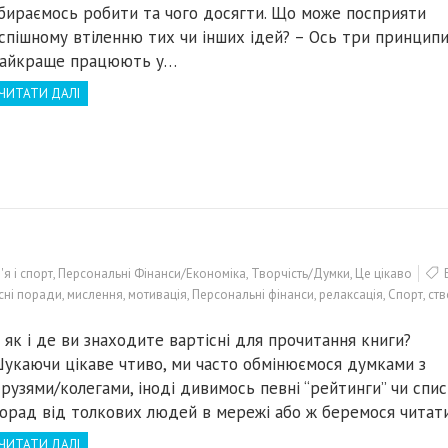
бираємось робити та чого досягти. Що може посприяти
спішному втіленню тих чи інших ідей? – Ось три принципи,
айкраще працюють у…
ЧИТАТИ ДАЛІ
я і спорт
,
Персональні Фінанси/Економіка
,
Творчість/Думки
,
Це цікаво
сні поради
,
мислення
,
мотивація
,
Персональні фінанси
,
релаксація
,
Спорт
,
ств
 як і де ви знаходите вартісні для прочитання книги?
укаючи цікаве чтиво, ми часто обмінюємося думками з
рузями/колегами, іноді дивимось певні “рейтинги” чи спи
орад від толкових людей в мережі або ж беремося чита
ЧИТАТИ ДАЛІ