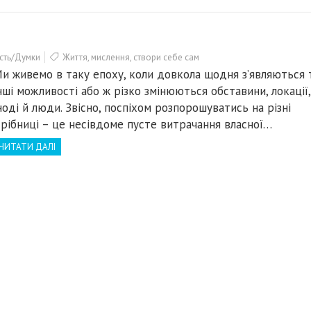
сть/Думки
Життя
,
мислення
,
створи себе сам
и живемо в таку епоху, коли довкола щодня з’являються т
нші можливості або ж різко змінюються обставини, локації,
ноді й люди. Звісно, поспіхом розпорошуватись на різні
рібниці – це несівдоме пусте витрачання власної…
ЧИТАТИ ДАЛІ