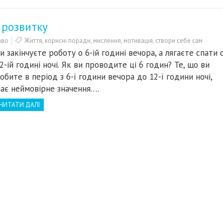
 розвитку
аво
Життя
,
корисні поради
,
мислення
,
мотивація
,
створи себе сам
и закінчуєте роботу о 6-ій годині вечора, а лягаєте спати 
2-ій годині ночі. Як ви проводите ці 6 годин? Те, що ви
обите в період з 6-ї години вечора до 12-ї години ночі,
ає неймовірне значення….
ЧИТАТИ ДАЛІ