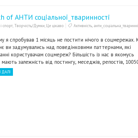
th of АНТИ соціальної_тваринності
і спорт
,
Творчість/Думки
,
Це цікаво
Активність
,
анти_соціальна_тваринні
му я спробував 1 місяць не постити нічого в соцмережах. 
нє ви задумувались над поведінковими паттернами, які
анні користувачам соцмереж? Більшість із нас в якомусь
і мають залежність від постингу, меседжів, репостів, 100
 ДАЛІ