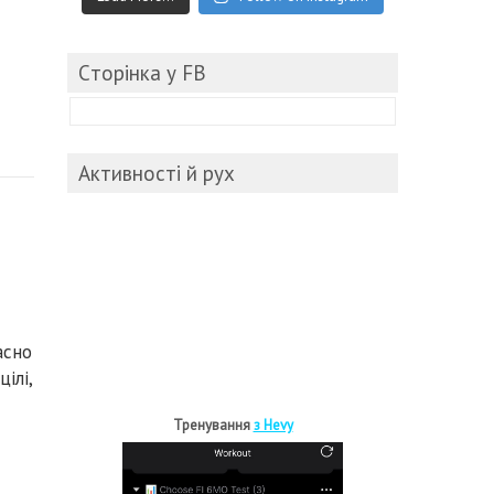
Cторінка у FB
Активності й рух
асно
ілі,
Тренування
з Hevy