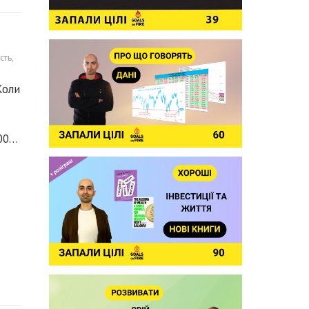
сть
,
Коли
500…