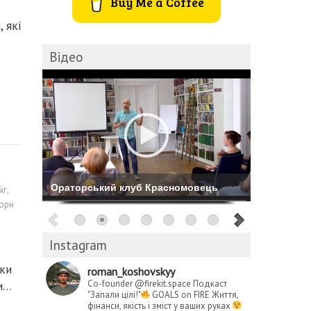
Buy Me a Coffee
 які
Відео
Комбіноване катання на Буковелі
Біг
,
ори
Instagram
ски
roman_koshovskyy
Co-founder @firekit.space
Подкаст
ти…
"Запали цілі!"
GOALS on FIRE
Життя,
фінанси, якість і зміст у ваших руках