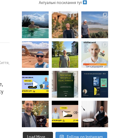
Актуальні посилання тут
иття
,
е,
ху
Load More...
Follow on Instagram