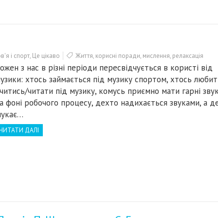
'я і спорт
,
Це цікаво
Життя
,
корисні поради
,
мислення
,
релаксація
ожен з нас в різні періоди пересвідчується в користі від
узики: хтось займається під музику спортом, хтось любит
читись/читати під музику, комусь приємно мати гарні зву
а фоні робочого процесу, дехто надихається звуками, а д
укає…
ЧИТАТИ ДАЛІ