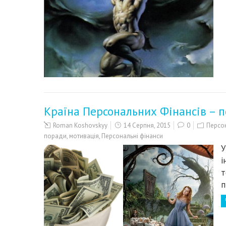
Країна Персональних Фінансів – 
Roman Koshovskyy
14 Серпня, 2015
0
Персон
поради
,
мотивація
,
Персональні фінанси
У
і
т
п