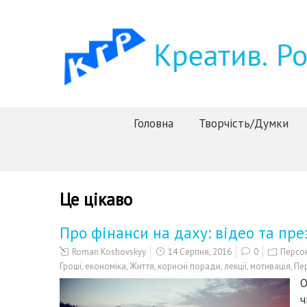
Головна
Творчість/Думки
Це цікаво
Про фінанси на даху: відео та пре
Roman Koshovskyy
14 Серпня, 2016
0
Персон
Гроші
,
економіка
,
Життя
,
корисні поради
,
лекції
,
мотивація
,
Пе
О
ч