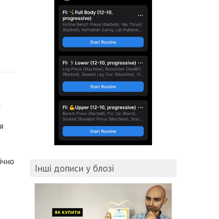
,
я
ічно
Інші дописи у блозі