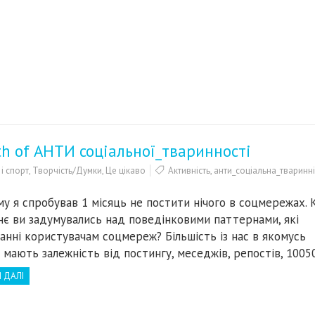
th of АНТИ соціальної_тваринності
і спорт
,
Творчість/Думки
,
Це цікаво
Активність
,
анти_соціальна_тваринні
му я спробував 1 місяць не постити нічого в соцмережах. 
нє ви задумувались над поведінковими паттернами, які
анні користувачам соцмереж? Більшість із нас в якомусь
і мають залежність від постингу, меседжів, репостів, 100
 ДАЛІ