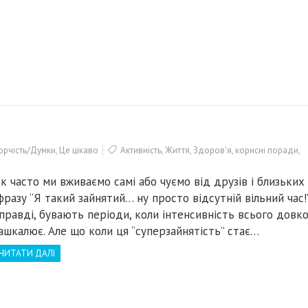
орчість/Думки
,
Це цікаво
Активність
,
Життя
,
Здоров'я
,
корисні поради
,
к часто ми вживаємо самі або чуємо від друзів і близьких
разу “Я такий зайнятий… ну просто відсутній вільний час!”.
правді, бувають періоди, коли інтенсивність всього довк
ашкалює. Але що коли ця “суперзайнятість” стає…
ЧИТАТИ ДАЛІ