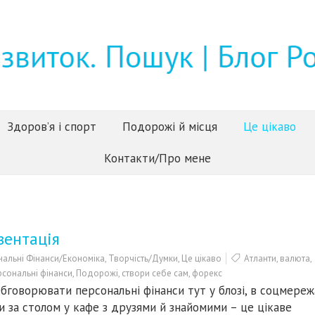
Здоров’я і спорт
Подорожі й місця
Це цікаво
Контакти/Про мене
зентація
альні Фінанси/Економіка
,
Творчість/Думки
,
Це цікаво
Атланти
,
валюта
,
рсональні фінанси
,
Подорожі
,
створи себе сам
,
форекс
бговорювати персональні фінанси тут у блозі, в соцмереж
и за столом у кафе з друзями й знайомими – це цікаве