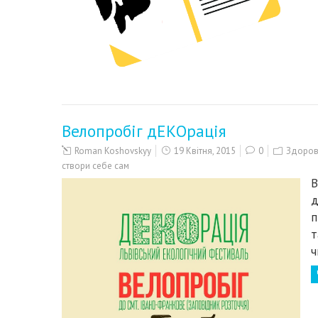
Велопробіг дЕКОрація
Roman Koshovskyy
19 Квітня, 2015
0
Здоров'
створи себе сам
В
д
п
т
ч