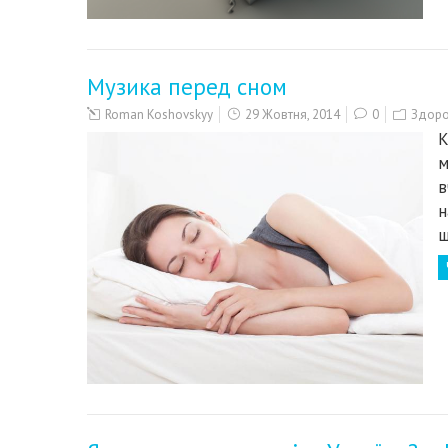
Музика перед сном
Roman Koshovskyy
29 Жовтня, 2014
0
Здоров
К
м
в
н
ш