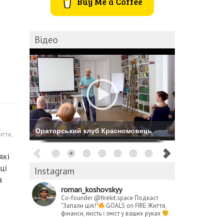
Buy Me a Coffee
Відео
Комбіноване катання на Буковелі
иття
,
які
ці
Instagram
а
roman_koshovskyy
Co-founder @firekit.space
Подкаст
"Запали цілі!"
GOALS on FIRE
Життя,
фінанси, якість і зміст у ваших руках