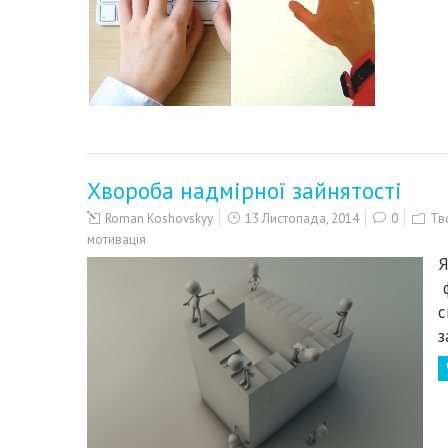
Хвороба надмірної зайнятості
Roman Koshovskyy
13 Листопада, 2014
0
Тв
мотивація
Я
ф
с
з