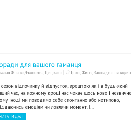
поради для вашого гаманця
альні Фінанси/Економіка
,
Це цікаво
Гроші
,
Життя
,
Заощадження
,
корис
 сезон відпочинку й відпусток, зрештою як і в будь-який
нший час, на кожному кроці нас чекає щось нове і незвичне
ому іноді ми поводимо себе спонтанно або нетипово,
іддаючись емоціям чи ловлячи момент. І…
ЧИТАТИ ДАЛІ