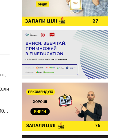
сть
,
Коли
500…