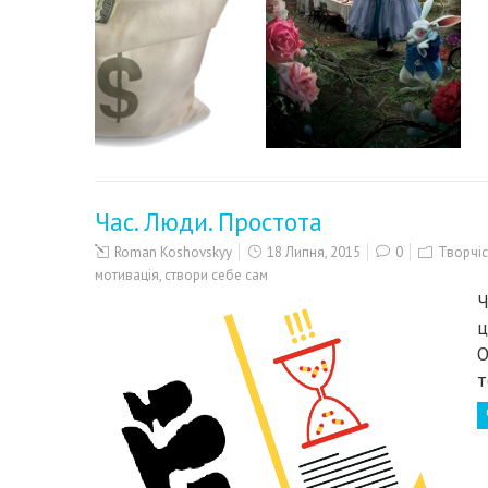
Час. Люди. Простота
Roman Koshovskyy
18 Липня, 2015
0
Творчі
мотивація
,
створи себе сам
Ч
ц
O
т