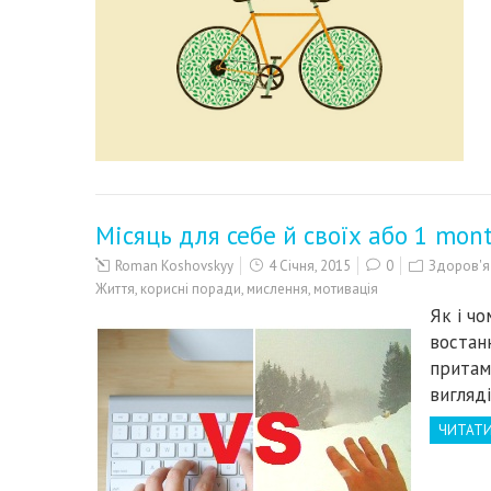
Місяць для себе й своїх або 1 mon
Roman Koshovskyy
4 Січня, 2015
0
Здоров'я 
Життя
,
корисні поради
,
мислення
,
мотивація
Як і чо
востан
притам
вигляд
ЧИТАТИ