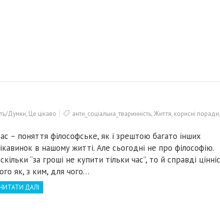
сть/Думки
,
Це цікаво
анти_соціальна_тваринність
,
Життя
,
корисні поради
ас – поняття філософське, як і зрештою багато інших
ікавинок в нашому житті. Але сьогодні не про філософію.
скільки “за гроші не купити тільки час”, то й справді цінні
ого як, з ким, для чого…
ЧИТАТИ ДАЛІ