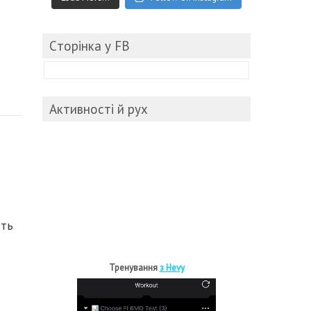
Cторінка у FB
Активності й рух
,
сть
Тренування
з Hevy