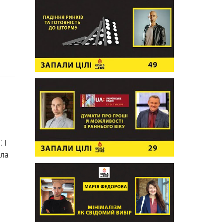
 І
ола