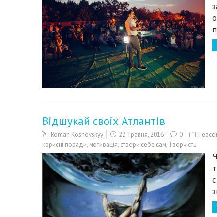
з
о
п
Відшукай своїх Атлантів
Roman Koshovskyy
22 Травня, 2016
0
Персон
корисні поради
,
мотивація
,
створи себе сам
,
Творчість
Ч
т
с
з