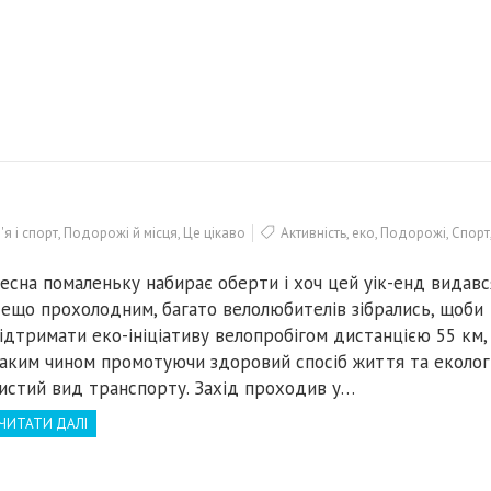
я і спорт
,
Подорожі й місця
,
Це цікаво
Активність
,
еко
,
Подорожі
,
Спорт
есна помаленьку набирає оберти і хоч цей уік-енд видавс
ещо прохолодним, багато велолюбителів зібрались, щоби
ідтримати еко-ініціативу велопробігом дистанцією 55 км,
аким чином промотуючи здоровий спосіб життя та еколог
истий вид транспорту. Захід проходив у…
ЧИТАТИ ДАЛІ