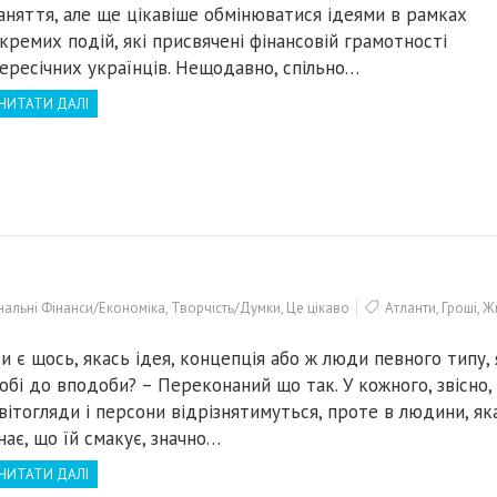
аняття, але ще цікавіше обмінюватися ідеями в рамках
кремих подій, які присвячені фінансовій грамотності
ересічних українців. Нещодавно, спільно…
ЧИТАТИ ДАЛІ
альні Фінанси/Економіка
,
Творчість/Думки
,
Це цікаво
Атланти
,
Гроші
,
Ж
и є щось, якась ідея, концепція або ж люди певного типу, 
обі до вподоби? – Переконаний що так. У кожного, звісно, 
вітогляди і персони відрізнятимуться, проте в людини, як
нає, що їй смакує, значно…
ЧИТАТИ ДАЛІ